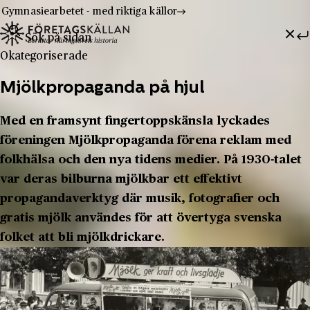
Gymnasiearbetet - med riktiga källor
Sök efter:
Hoppa till innehåll
Till innehåll
Okategoriserade
Mjölkpropaganda på hjul
Med en framsynt fingertoppskänsla lyckades
föreningen Mjölkpropaganda förena reklam med
folkhälsa och den nya tidens medier. På 1930-talet
var deras bilburna mjölkbar ett effektivt
propagandaverktyg där musik, fotografier och
gratis mjölk användes för att övertyga svenska
folket att bli mjölkdrickare.