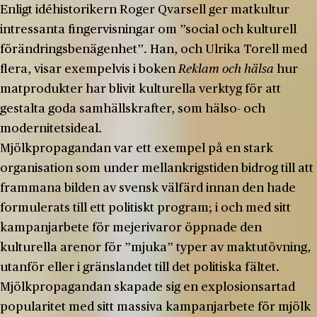
Enligt idéhistorikern Roger Qvarsell ger matkultur
intressanta fingervisningar om ”social och kulturell
förändringsbenägenhet”. Han, och Ulrika Torell med
flera, visar exempelvis i boken
Reklam och hälsa
hur
matprodukter har blivit kulturella verktyg för att
gestalta goda samhällskrafter, som hälso- och
modernitetsideal.
Mjölkpropagandan var ett exempel på en stark
organisation som under mellankrigstiden bidrog till att
frammana bilden av svensk välfärd innan den hade
formulerats till ett politiskt program; i och med sitt
kampanjarbete för mejerivaror öppnade den
kulturella arenor för ”mjuka” typer av maktutövning,
utanför eller i gränslandet till det politiska fältet.
Mjölkpropagandan skapade sig en explosionsartad
popularitet med sitt massiva kampanjarbete för mjölk