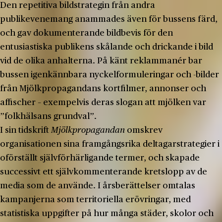
Den repetitiva bildstrategin från andra
publikevenemang anammades även för bussens färd,
och gav dokumenterande bildbevis för den
entusiastiska publikens skålande och drickande i bild
vid de olika anhalterna. På känt reklammanér bar
bussen igenkännbara nyckelformuleringar och -bilder
från Mjölkpropagandans kortfilmer, annonser och
affischer – exempelvis deras slogan att mjölken var
”folkhälsans grundval”.
I sin tidskrift
Mjölkpropagandan
omskrev
organisationen sina framgångsrika deltagarstrategier i
oförställt självförhärligande termer, och skapade
successivt ett självkommenterande kretslopp av de
media som de använde. I årsberättelser omtalas
kampanjerna som territoriella erövringar, med
statistiska uppgifter på hur många städer, skolor och