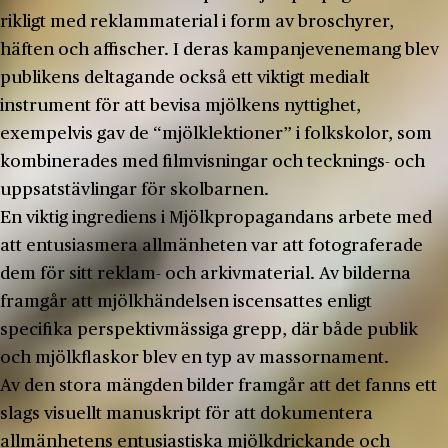
rikligt med reklammaterial i form av broschyrer,
häften och affischer. I deras kampanjevenemang blev
publikens deltagande också ett viktigt medialt
instrument för att bevisa mjölkens nyttighet,
exempelvis gav de “mjölklektioner” i folkskolor, som
kombinerades med filmvisningar och tecknings- och
uppsatstävlingar för skolbarnen.
En viktig ingrediens i Mjölkpropagandans arbete med
att entusiasmera allmänheten var att fotograferade
dem för sitt reklam- och arkivmaterial. Av bilderna
framgår att mjölkhändelsen iscensattes enligt
specifika perspektivmässiga grepp, där både publik
och mjölkflaskor blev en typ av massornament.
Av den stora mängden bilder framgår att det fanns ett
slags visuellt manuskript för att dokumentera
allmänhetens entusiastiska mjölkdrickande och