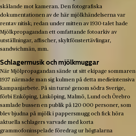
skålande mot kameran. Den fotografiska
dokumentationen av de här mjölkhändelserna var
rentav nitisk; redan under mitten av 1930-talet hade
Mjölkpropagandan ett omfattande fotoarkiv av
utställningar, affischer, skyltfönstertävlingar,
sandwichmän, mm.
Schlagermusik och mjölkmuggar
När Mjölpropagandan sände ut sitt ekipage sommaren
1937 närmade man sig kulmen på detta medieintensiva
kampanjarbete. På sin turné genom södra Sverige,
förbi Enköping, Linköping, Malmö, Lund och Örebro
samlade bussen en publik på 120 000 personer, som
blev bjudna på mjölk i pappersmugg och fick höra
aktuella schlagers varvade med korta
grammofoninspelade föredrag ur högtalarna