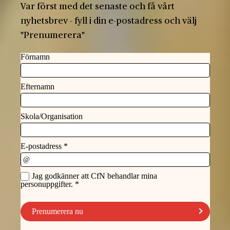
Var först med det senaste och få vårt
nyhetsbrev - fyll i din e-postadress och välj
"Prenumerera"