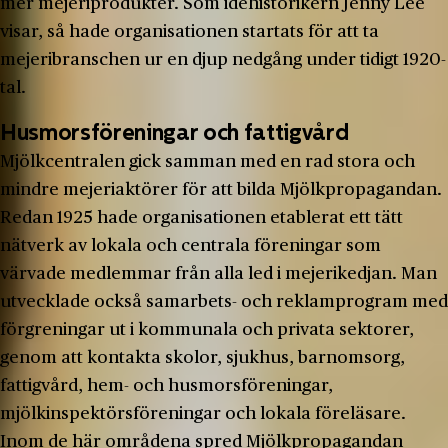
mer mejeriprodukter. Som idéhistorikern Jenny Lee
visar, så hade organisationen startats för att ta
mejeribranschen ur en djup nedgång under tidigt 1920-
tal.
Husmorsföreningar och fattigvård
Mjölkcentralen gick samman med en rad stora och
mindre mejeriaktörer för att bilda Mjölkpropagandan.
Redan 1925 hade organisationen etablerat ett tätt
nätverk av lokala och centrala föreningar som
värvade medlemmar från alla led i mejerikedjan. Man
utvecklade också samarbets- och reklamprogram med
förgreningar ut i kommunala och privata sektorer,
genom att kontakta skolor, sjukhus, barnomsorg,
fattigvård, hem- och husmorsföreningar,
mjölkinspektörsföreningar och lokala föreläsare.
Inom de här områdena spred Mjölkpropagandan