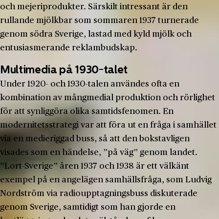
och mejeriprodukter. Särskilt intressant är den
rullande mjölkbar som sommaren 1937 turnerade
genom södra Sverige, lastad med kyld mjölk och
entusiasmerande reklambudskap.
Multimedia på 1930-talet
Under 1920- och 1930-talen användes ofta en
kombination av mångmedial produktion och rörlighet
för att synliggöra olika samtidsfenomen. En
modernitetsstrategi var att föra ut en fråga i samhället
via en medieriggad buss, så att den bokstavligen
visades som en händelse, ”på väg” genom landet.
”Lort-Sverige” åren 1937 och 1938 är ett välkänt
exempel på en angelägen samhällsfråga, som Ludvig
Nordström via radioupptagningsbuss diskuterade
genom Sverige, samtidigt som han gjorde en