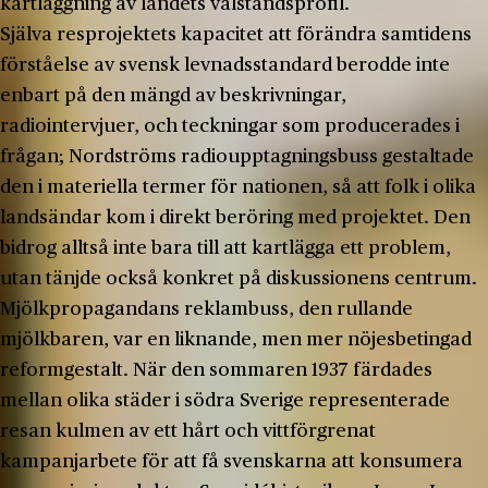
kartläggning av landets välståndsprofil.
Själva resprojektets kapacitet att förändra samtidens
förståelse av svensk levnadsstandard berodde inte
enbart på den mängd av beskrivningar,
radiointervjuer, och teckningar som producerades i
frågan; Nordströms radioupptagningsbuss gestaltade
den i materiella termer för nationen, så att folk i olika
landsändar kom i direkt beröring med projektet. Den
bidrog alltså inte bara till att kartlägga ett problem,
utan tänjde också konkret på diskussionens centrum.
Mjölkpropagandans reklambuss, den rullande
mjölkbaren, var en liknande, men mer nöjesbetingad
reformgestalt. När den sommaren 1937 färdades
mellan olika städer i södra Sverige representerade
resan kulmen av ett hårt och vittförgrenat
kampanjarbete för att få svenskarna att konsumera