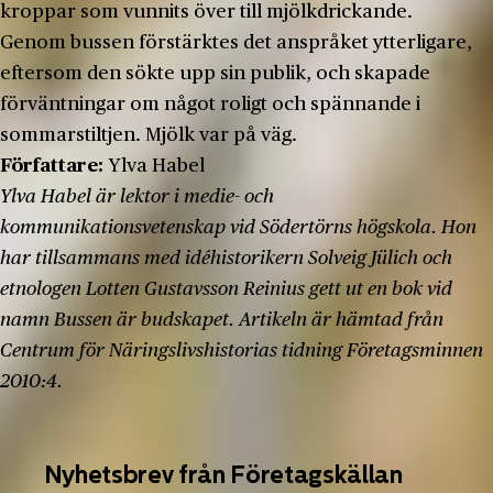
kroppar som vunnits över till mjölkdrickande.
Genom bussen förstärktes det anspråket ytterligare,
eftersom den sökte upp sin publik, och skapade
förväntningar om något roligt och spännande i
sommarstiltjen. Mjölk var på väg.
Författare:
Ylva Habel
Ylva Habel är lektor i medie- och
kommunikationsvetenskap vid Södertörns högskola. Hon
har tillsammans med idéhistorikern Solveig Jülich och
etnologen Lotten Gustavsson Reinius gett ut en bok vid
namn Bussen är budskapet. Artikeln är hämtad från
Centrum för Näringslivshistorias tidning Företagsminnen
2010:4.
Nyhetsbrev från Företagskällan