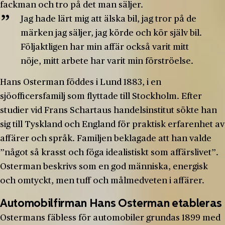
fackman och tro på det man säljer.
Jag hade lärt mig att älska bil, jag tror på de
märken jag säljer, jag körde och kör själv bil.
Följaktligen har min affär också varit mitt
nöje, mitt arbete har varit min förströelse.
Hans Osterman föddes i Lund 1883, i en
sjöofficersfamilj som flyttade till Stockholm. Efter
studier vid Frans Schartaus handelsinstitut sökte han
sig till Tyskland och England för praktisk erfarenhet av
affärer och språk. Familjen beklagade att han valde
”något så krasst och föga idealistiskt som affärslivet”.
Osterman beskrivs som en god människa, energisk
och omtyckt, men tuff och målmedveten i affärer.
Automobilfirman Hans Osterman etableras
Ostermans fäbless för automobiler grundas 1899 med