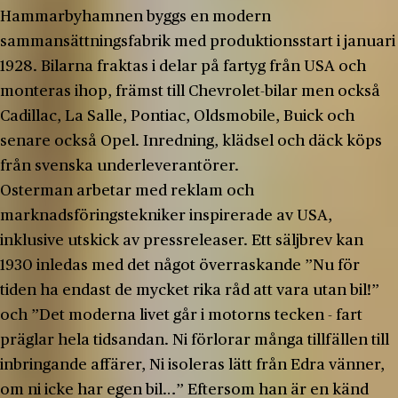
Hammarbyhamnen byggs en modern
sammansättningsfabrik med produktionsstart i januari
1928. Bilarna fraktas i delar på fartyg från USA och
monteras ihop, främst till Chevrolet-bilar men också
Cadillac, La Salle, Pontiac, Oldsmobile, Buick och
senare också Opel. Inredning, klädsel och däck köps
från svenska underleverantörer.
Osterman arbetar med reklam och
marknadsföringstekniker inspirerade av USA,
inklusive utskick av pressreleaser. Ett säljbrev kan
1930 inledas med det något överraskande ”Nu för
tiden ha endast de mycket rika råd att vara utan bil!”
och ”Det moderna livet går i motorns tecken - fart
präglar hela tidsandan. Ni förlorar många tillfällen till
inbringande affärer, Ni isoleras lätt från Edra vänner,
om ni icke har egen bil…” Eftersom han är en känd