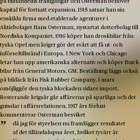
på bilhandelns framgångar och Osterman behöver
kapital för fortsatt expansion. 1915 satsar han sin
enskilda firma med etablerade agenturer i
Aktiebolaget Hans Osterman, nystartat dotterbolag till
Nordiska Kompaniet. 1916 köper han droskbilar från
tyska Opel men kriget gör det svårt att få ut- och
införseltillstånd i Europa. I New York och Chicago
letar han upp amerikanska alternativ och köper Buick-
bilar från General Motors, GM. Beställning läggs också
på bildäck från Fisk Rubber Company. I mars
omöjliggör den tyska blockaden vidare import.
Resterande krigsår går affärerna på sparlåga och det
gnisslar i affärsrelationen. 1917 års förlust
kommenterar Osterman besviket
då jag för styrelsen nu framlägger resultatet
af det tilländalupna året, hvilket tyvärr är