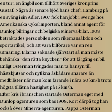
en tur i en ångbil som tillhört Sveriges kronprins
Gustaf. Några år senare bjöd hans chef i Hamburg på
en sväng i sin Adler. 1907 fick han jobb i Sverige hos
Amerikanska Cykelimporten, bland annat agent för
Dunlop bilringar och belgiska Minerva-bilar. 1908
betraktades personbilen som rikemansåkdon och
sportartikel, och att vara bilförare var en ren
utmaning. Bilarna saknade självstart så man måste
behärska ”den rätta knycken” för att få igång en bil.
Enligt Osterman tvingades man ta hänsyn till
hästskjutsar och nyfikna åskådare snarare än
medbilister när man kom farande i nära 60 km/h trots
högsta tillåtna hastighet på 15 km/h.
Efter kris i branschen startade Osterman eget med
Dunlop-agenturen som bas 1908. Kort därpå tog han
också över Minerva-agenturen. Pappa Osterman