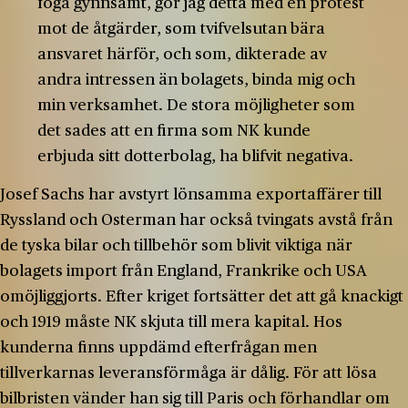
föga gynnsamt, gör jag detta med en protest
mot de åtgärder, som tvifvelsutan bära
ansvaret härför, och som, dikterade av
andra intressen än bolagets, binda mig och
min verksamhet. De stora möjligheter som
det sades att en firma som NK kunde
erbjuda sitt dotterbolag, ha blifvit negativa.
Josef Sachs har avstyrt lönsamma exportaffärer till
Ryssland och Osterman har också tvingats avstå från
de tyska bilar och tillbehör som blivit viktiga när
bolagets import från England, Frankrike och USA
omöjliggjorts. Efter kriget fortsätter det att gå knackigt
och 1919 måste NK skjuta till mera kapital. Hos
kunderna finns uppdämd efterfrågan men
tillverkarnas leveransförmåga är dålig. För att lösa
bilbristen vänder han sig till Paris och förhandlar om