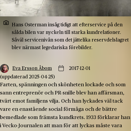
Hans Osterman insåg tidigt att efterservice på den
sålda bilen var nyckeln till starka kundrelationer.
Såväl servicenivån som det jättelika reservdelslagret
blev närmast legedariska förebilder.
Eva Ersson Åbom
2017-12-01
(uppdaterad 2025-04-25)
Farten, spänningen och skönheten lockade och som
sann entreprenör och PR-snille blev han affärsman,
tvärt emot familjens vilja. Och han lyckades väl tack
vare en enastående social förmåga och de bättre
bemedlade som främsta kundkrets. 1933 förklarar han
i Vecko-Journalen att man för att lyckas måste vara