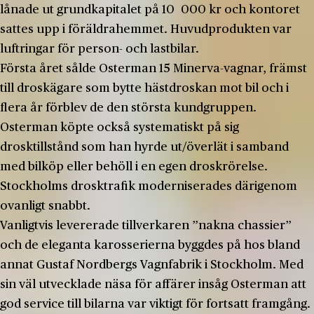
lånade ut grundkapitalet på 10 000 kr och kontoret
sattes upp i föräldrahemmet. Huvudprodukten var
luftringar för person- och lastbilar.
Första året sålde Osterman 15 Minerva-vagnar, främst
till droskägare som bytte hästdroskan mot bil och i
flera år förblev de den största kundgruppen.
Osterman köpte också systematiskt på sig
drosktillstånd som han hyrde ut/överlät i samband
med bilköp eller behöll i en egen droskrörelse.
Stockholms drosktrafik moderniserades därigenom
ovanligt snabbt.
Vanligtvis levererade tillverkaren ”nakna chassier”
och de eleganta karosserierna byggdes på hos bland
annat Gustaf Nordbergs Vagnfabrik i Stockholm. Med
sin väl utvecklade näsa för affärer insåg Osterman att
god service till bilarna var viktigt för fortsatt framgång.