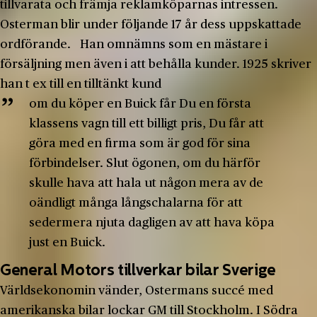
tillvarata och främja reklamköparnas intressen.
Osterman blir under följande 17 år dess uppskattade
ordförande. Han omnämns som en mästare i
försäljning men även i att behålla kunder. 1925 skriver
han t ex till en tilltänkt kund
om du köper en Buick får Du en första
klassens vagn till ett billigt pris, Du får att
göra med en firma som är god för sina
förbindelser. Slut ögonen, om du härför
skulle hava att hala ut någon mera av de
oändligt många långschalarna för att
sedermera njuta dagligen av att hava köpa
just en Buick.
General Motors tillverkar bilar Sverige
Världsekonomin vänder, Ostermans succé med
amerikanska bilar lockar GM till Stockholm. I Södra