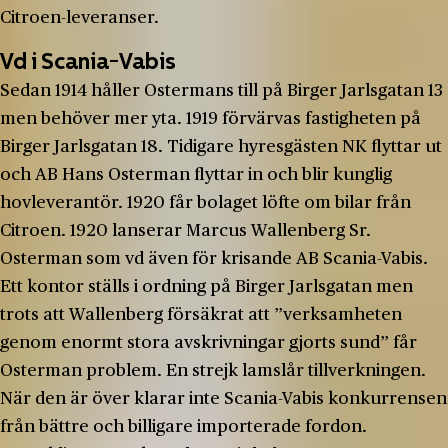
Citroen-leveranser.
Vd i Scania-Vabis
Sedan 1914 håller Ostermans till på Birger Jarlsgatan 13
men behöver mer yta. 1919 förvärvas fastigheten på
Birger Jarlsgatan 18. Tidigare hyresgästen NK flyttar ut
och AB Hans Osterman flyttar in och blir kunglig
hovleverantör. 1920 får bolaget löfte om bilar från
Citroen. 1920 lanserar Marcus Wallenberg Sr.
Osterman som vd även för krisande AB Scania-Vabis.
Ett kontor ställs i ordning på Birger Jarlsgatan men
trots att Wallenberg försäkrat att ”verksamheten
genom enormt stora avskrivningar gjorts sund” får
Osterman problem. En strejk lamslår tillverkningen.
När den är över klarar inte Scania-Vabis konkurrensen
från bättre och billigare importerade fordon.