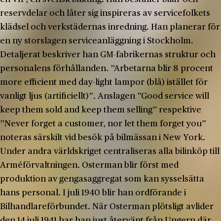
reservdelar och låter sig inspireras av servicefolkets
klädsel och verkstädernas inredning. Han planerar för
en ny storslagen serviceanläggning i Stockholm.
Detaljerat beskriver han GM-fabrikernas struktur och
personalens förhållanden. ”Arbetarna blir 8 procent
more efficient med day-light lampor (blå) istället för
vanligt ljus (artificiellt)”. Anslagen ”Good service will
keep them sold and keep them selling” respektive
”Never forget a customer, nor let them forget you”
noteras särskilt vid besök på bilmässan i New York.
Under andra världskriget centraliseras alla bilinköp till
Arméförvaltningen. Osterman blir först med
produktion av gengasaggregat som kan sysselsätta
hans personal. I juli 1940 blir han ordförande i
Bilhandlareförbundet. När Osterman plötsligt avlider
den 14 juli 1941 har han just återvänt från Ungern där