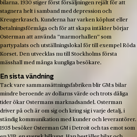
bilarna. 1930 stiger först försäljningen rejält för att
stagnera helt i samband med depression och
Kreugerkrasch. Kunderna har varken köplust eller
betalningsförmåga och för att skapa intäkter börjar
Osterman att använda ”marmorhallen” som
partypalats och utställningslokal för till exempel Röda
Korset. Den utvecklas nu till Stockholms första
mässhall med många kungliga besökare.
En sista vändning
Tack vare sammansättningsfabriken blir GM:s bilar
mindre beroende av dollarns värde och trots dåliga
tider ökar Ostermans marknadsandel. Osterman
driver på och är om sig och kring sig i varje detalj, i
ständig kommunikation med kunder och leverantörer.
1935 besöker Osterman GM i Detroit och tas emot som
en VIP, en svensk bilkung. Han beställer bilar och