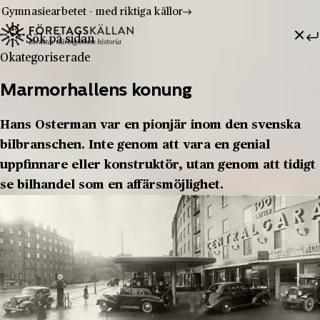
Gymnasiearbetet - med riktiga källor
Sök efter:
Hoppa till innehåll
Till innehåll
Okategoriserade
Marmorhallens konung
Hans Osterman var en pionjär inom den svenska
bilbranschen. Inte genom att vara en genial
uppfinnare eller konstruktör, utan genom att tidigt
se bilhandel som en affärsmöjlighet.