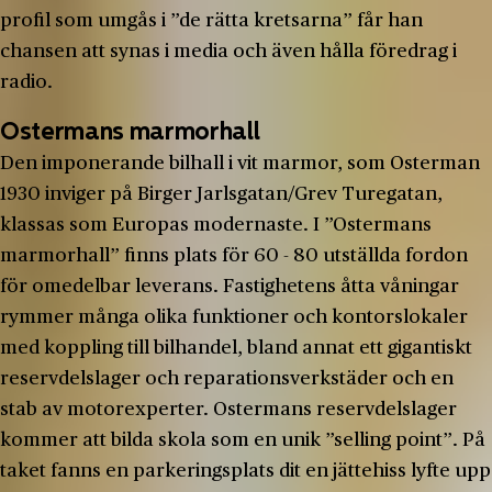
profil som umgås i ”de rätta kretsarna” får han
chansen att synas i media och även hålla föredrag i
radio.
Ostermans marmorhall
Den imponerande bilhall i vit marmor, som Osterman
1930 inviger på Birger Jarlsgatan/Grev Turegatan,
klassas som Europas modernaste. I ”Ostermans
marmorhall” finns plats för 60 - 80 utställda fordon
för omedelbar leverans. Fastighetens åtta våningar
rymmer många olika funktioner och kontorslokaler
med koppling till bilhandel, bland annat ett gigantiskt
reservdelslager och reparationsverkstäder och en
stab av motorexperter. Ostermans reservdelslager
kommer att bilda skola som en unik ”selling point”. På
taket fanns en parkeringsplats dit en jättehiss lyfte upp