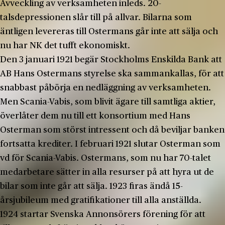
Avveckling av verksamheten inleds. 20-
talsdepressionen slår till på allvar. Bilarna som
äntligen levereras till Ostermans går inte att sälja och
nu har NK det tufft ekonomiskt.
Den 3 januari 1921 begär Stockholms Enskilda Bank att
AB Hans Ostermans styrelse ska sammankallas, för att
snabbast påbörja en nedläggning av verksamheten.
Men Scania-Vabis, som blivit ägare till samtliga aktier,
överlåter dem nu till ett konsortium med Hans
Osterman som störst intressent och då beviljar banken
fortsatta krediter. I februari 1921 slutar Osterman som
vd för Scania-Vabis. Ostermans, som nu har 70-talet
medarbetare sätter in alla resurser på att hyra ut de
bilar som inte går att sälja. 1923 firas ändå 15-
årsjubileum med gratifikationer till alla anställda.
1924 startar Svenska Annonsörers förening för att