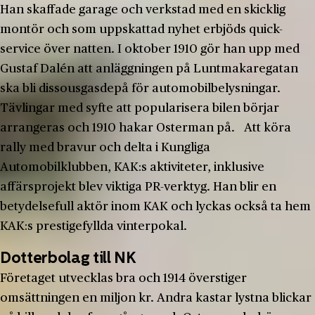
Han skaffade garage och verkstad med en skicklig
montör och som uppskattad nyhet erbjöds quick-
service över natten. I oktober 1910 gör han upp med
Gustaf Dalén att anläggningen på Luntmakaregatan
ska bli dissousgasdepå för automobilbelysningar.
Tävlingar med syfte att popularisera bilen börjar
arrangeras och 1910 hakar Osterman på. Att köra
rally med bravur och delta i Kungliga
Automobilklubben, KAK:s aktiviteter, inklusive
affärsprojekt blev viktiga PR-verktyg. Han blir en
betydelsefull aktör inom KAK och lyckas också ta hem
KAK:s prestigefyllda vinterpokal.
Dotterbolag till NK
Företaget utvecklas bra och 1914 överstiger
omsättningen en miljon kr. Andra kastar lystna blickar