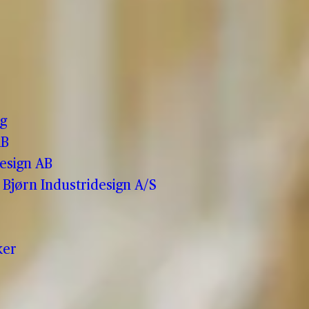
o
g
AB
esign AB
Bjørn Industridesign A/S
ker