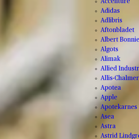
Accenture
Adidas
Adlibris
Aftonbladet
Albert Bonnie
Algots
Alimak
Allied Indust
Allis-Chalmer
Apotea
Apple
Apotekarnes 
Asea
Astra
Astrid Lindg