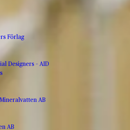
rs Förlag
rial Designers – AID
s
Mineralvatten AB
ren AB