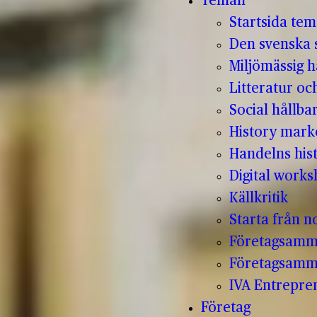
Teman
Startsida te
Den svenska s
Miljömässig h
Litteratur oc
Social hållba
History mark
Handelns hist
Digital work
Källkritik
Starta från no
Företagsamm
Företagsamm
IVA Entrepr
Företag