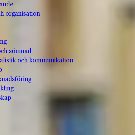
vande
h organisation
ing
och sömnad
nalistik och kommunikation
p
knadsföring
kling
skap