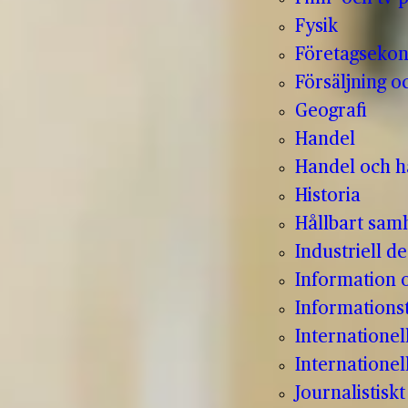
Fysik
Företagseko
Försäljning o
Geografi
Handel
Handel och hå
Historia
Hållbart sam
Industriell de
Information
Informations
Internatione
Internationel
Journalistisk