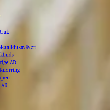
r
Bruk
etallduksväveri
klinds
rige AB
 Knorring
ppen
 AB