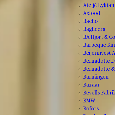
Ateljé Lyktan
Axfood
Bacho
Bagheera
BA Hjort & C
Barbeque Kin
Beijerinvest 
Bernadotte D
Bernadotte & 
Barnängen
Bazaar
Bevells Fabri
BMW
Bofors