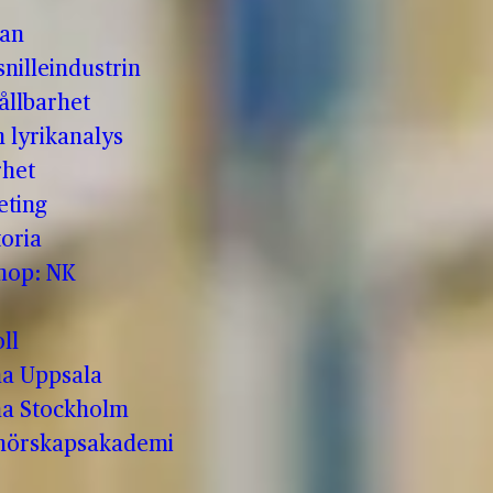
man
nilleindustrin
ållbarhet
h lyrikanalys
rhet
eting
oria
shop: NK
ll
a Uppsala
a Stockholm
enörskapsakademi