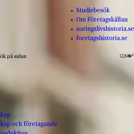
Studiebesök
Om Företagskällan
naringslivshistoria.se
foretagshistoria.se
fter:
Sök
skap
kap och företagande
produktion