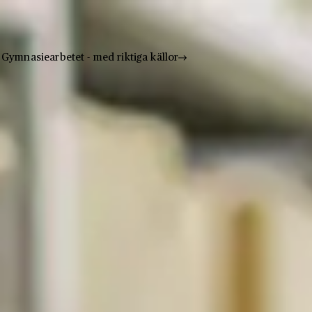
Gymnasiearbetet - med riktiga källor