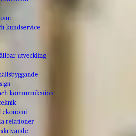
nomi
ch kundservice
llbar utveckling
hällsbyggande
sign
 och kommunikation
teknik
ll ekonomi
la relationer
t skrivande