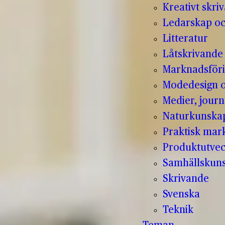
Kreativt skri
Ledarskap oc
Litteratur
Låtskrivande
Marknadsför
Modedesign 
Medier, jour
Naturkunska
Praktisk mar
Produktutvec
Samhällskun
Skrivande
Svenska
Teknik