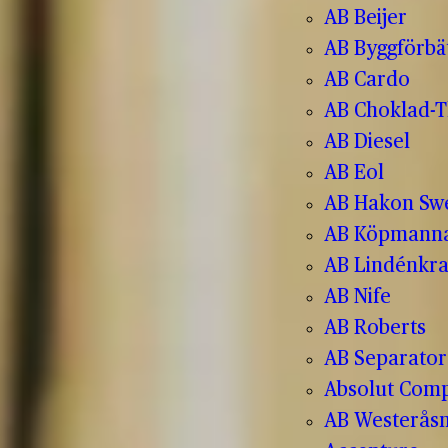
AB Beijer
AB Byggförbä
AB Cardo
AB Choklad-T
AB Diesel
AB Eol
AB Hakon Sw
AB Köpmanna
AB Lindénkr
AB Nife
AB Roberts
AB Separator
Absolut Com
AB Westerås