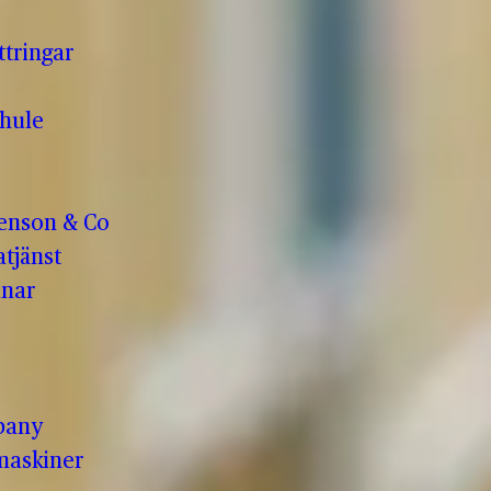
ttringar
hule
enson & Co
tjänst
anar
pany
maskiner