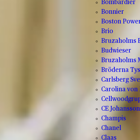
Bombardier
Bonnier
Boston Powe
Brio
Bruzaholms 
Budwieser
Bruzaholms M
Bröderna Tys
Carlsberg Sve
Carolina von
Cellwoodgru
CE Johansson
Champis
Chanel
Claas