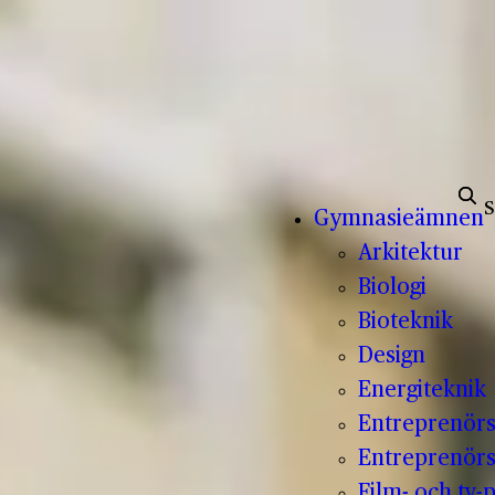
Sök e
Gymnasieämnen
Arkitektur
Biologi
Bioteknik
Design
Energiteknik
Entreprenör
Entreprenörs
Film- och tv-