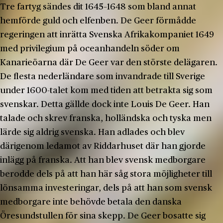
Tre fartyg sändes dit 1645–1648 som bland annat
hemförde guld och elfenben. De Geer förmådde
regeringen att inrätta Svenska Afrikakompaniet 1649
med privilegium på oceanhandeln söder om
Kanarieöarna där De Geer var den störste delägaren.
De flesta nederländare som invandrade till Sverige
under 1600-talet kom med tiden att betrakta sig som
svenskar. Detta gällde dock inte Louis De Geer. Han
talade och skrev franska, holländska och tyska men
lärde sig aldrig svenska. Han adlades och blev
därigenom ledamot av Riddarhuset där han gjorde
inlägg på franska. Att han blev svensk medborgare
berodde dels på att han här såg stora möjligheter till
lönsamma investeringar, dels på att han som svensk
medborgare inte behövde betala den danska
Öresundstullen för sina skepp. De Geer bosatte sig