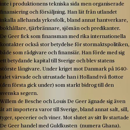
inte i produktionens tekniska sida men organiserade
finansiering och försäljning. Han lät från utlandet
inkalla allehanda yrkesfolk, bland annat hantverkare,
bokhållare, tjärbrännare, sjömän och predikanter.
De Geer fick som finansman med rika internationella
kontakter också stor betydelse för stormaktspolitiken,
både som rådgivare och finansiär. Han förde med sig
ett betydande kapital till Sverige och blev statens
störste långivare. Under kriget mot Danmark på 1640-
talet värvade och utrustade han i Holland två flottor
(den första gick under) som starkt bidrog till den
svenska segern.
Willem de Besche och Louis De Geer ägnade sig även
åt att importera varor till Sverige, bland annat salt, sill,
tyger, specerier och viner. Mot slutet av sitt liv startade
De Geer handel med Guldkusten (numera Ghana).