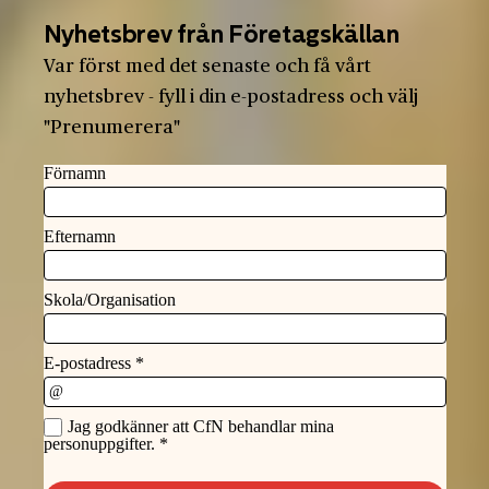
Nyhetsbrev från Företagskällan
Var först med det senaste och få vårt
nyhetsbrev - fyll i din e-postadress och välj
"Prenumerera"