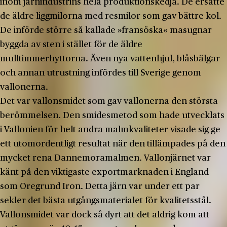
inom järnindustrins hela produktionskedja. De ersatte
de äldre liggmilorna med resmilor som gav bättre kol.
De införde större så kallade »fransöska« masugnar
byggda av sten i stället för de äldre
mulltimmerhyttorna. Även nya vattenhjul, blåsbälgar
och annan utrustning infördes till Sverige genom
vallonerna.
Det var vallonsmidet som gav vallonerna den största
berömmelsen. Den smidesmetod som hade utvecklats
i Vallonien för helt andra malmkvaliteter visade sig ge
ett utomordentligt resultat när den tillämpades på den
mycket rena Dannemoramalmen. Vallonjärnet var
känt på den viktigaste exportmarknaden i England
som Oregrund Iron. Detta järn var under ett par
sekler det bästa utgångsmaterialet för kvalitetsstål.
Vallonsmidet var dock så dyrt att det aldrig kom att