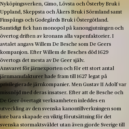
Nyköpingsverken, Gimo, Lövsta och Österby Bruk i
Uppland, Skeppsta och Åkers Bruk i Sörmland samt
Finspångs och Godegårds Bruk i Östergötland.
Samtidigt fick han monopol på kanongjutningen och
övertog driften av kronans alla vapenfaktorier. I
avtalet angavs Willem De Besche som De Geers
kompanjon. Efter Willem de Besches död 1629
övertogs det mesta av De Geer själv.
Ansvaret för järnexporten och för ett stort antal
järnmanufakturer hade fram till 1627 legat på
privilegierade järnkompanier. Men Gustav II Adolf var
missnöjd med deras insatser. Efter att de Besche och
De Geer övertagit verksamheten inleddes en
utveckling av den svenska kanontillverkningen som
inte bara skapade en viktig förutsättning för det
svenska stormaktsväldet utan även gjorde Sverige till