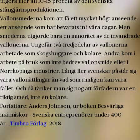
utgöra mer än 10–15 procent av den svenska
stångjärnsproduktionen.
Vallonsmederna kom att få ett mycket högt anseende –
ett anseende som har bevarats in i våra dagar. Men
smederna utgjorde bara en minoritet av de invandrade
vallonerna. Ungefär två tredjedelar av vallonerna
arbetade som skogshuggare och kolare. Andra kom i
arbete på bruk som inte bedrev vallonsmide eller i
Norrköpings industrier. Långt fler svenskar påstår sig
vara vallonättlingar än vad som rimligen kan vara
fallet. Och då tänker man sig nog att förfadern var en
riktig smed, inte en kolare.
Författare: Anders Johnson, ur boken Besvärliga
människor – Svenska entreprenörer under 400
år.
Timbro Förlag
2018.