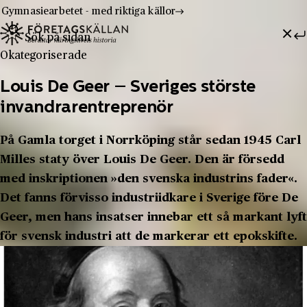
Gymnasiearbetet - med riktiga källor
Sök efter:
Hoppa till innehåll
Till innehåll
Okategoriserade
Louis De Geer – Sveriges störste
invandrarentreprenör
På Gamla torget i Norrköping står sedan 1945 Carl
Milles staty över Louis De Geer. Den är försedd
med inskriptionen »den svenska industrins fader«.
Det fanns förvisso industriidkare i Sverige före De
Geer, men hans insatser innebar ett så markant lyft
för svensk industri att de markerar ett epokskifte.