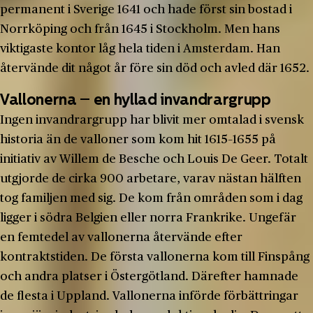
permanent i Sverige 1641 och hade först sin bostad i
Norrköping och från 1645 i Stockholm. Men hans
viktigaste kontor låg hela tiden i Amsterdam. Han
återvände dit något år före sin död och avled där 1652.
Vallonerna – en hyllad invandrargrupp
Ingen invandrargrupp har blivit mer omtalad i svensk
historia än de valloner som kom hit 1615–1655 på
initiativ av Willem de Besche och Louis De Geer. Totalt
utgjorde de cirka 900 arbetare, varav nästan hälften
tog familjen med sig. De kom från områden som i dag
ligger i södra Belgien eller norra Frankrike. Ungefär
en femtedel av vallonerna återvände efter
kontraktstiden. De första vallonerna kom till Finspång
och andra platser i Östergötland. Därefter hamnade
de flesta i Uppland. Vallonerna införde förbättringar