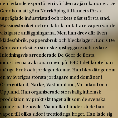
den ledande exportören i världen av järnkanoner. De
Geer kom att göra Norrköping till landets första
utpräglade industristad och rikets näst största stad.
Mässingsbruket och en fabrik för lättare vapen var de
viktigaste anläggningarna. Men han drev där även
klädesfabrik, pappersbruk och bleckslageri. Louis De
Geer var också en stor skeppsbyggare och redare.
Inledningsvis arrenderade De Geer de flesta
industrierna av kronan men på 1640-talet köpte han
många bruk och jordegendomar. Han blev därigenom
en av Sveriges största jordägare med domäner i
Östergötland, Närke, Västmanland, Värmland och
Uppland. Han organiserade storskalig inhemsk
produktion av praktiskt taget allt som de svenska
arméerna behövde. Via mellanhänder sålde han
vapen till olika sidor i trettioåriga kriget. Han lade sig