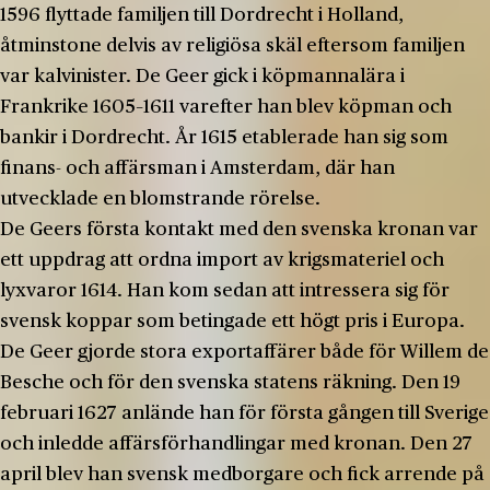
1596 flyttade familjen till Dordrecht i Holland,
åtminstone delvis av religiösa skäl eftersom familjen
var kalvinister. De Geer gick i köpmannalära i
Frankrike 1605–1611 varefter han blev köpman och
bankir i Dordrecht. År 1615 etablerade han sig som
finans- och affärsman i Amsterdam, där han
utvecklade en blomstrande rörelse.
De Geers första kontakt med den svenska kronan var
ett uppdrag att ordna import av krigsmateriel och
lyxvaror 1614. Han kom sedan att intressera sig för
svensk koppar som betingade ett högt pris i Europa.
De Geer gjorde stora exportaffärer både för Willem de
Besche och för den svenska statens räkning. Den 19
februari 1627 anlände han för första gången till Sverige
och inledde affärsförhandlingar med kronan. Den 27
april blev han svensk medborgare och fick arrende på