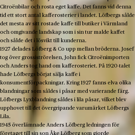
Citroënbilar och rosta eget kaffe. Det fanns vid denna
tid ett stort antal kafferosterier i landet. Löfbergs sålde
det mesta av sitt rostade kaffe till butiker i Värmland
och omgivande landskap som i sin tur malde kaffet
och sålde det i lösvikt till kunderna.
1927 delades Löfberg & Co upp mellan bröderna. Josef
tog över grossiströrelsen, John fick Citroënimporten
och Anders tog hand om kafferosteriet. På 1920-talet
hade Löfbergs börjat sälja kaffe i
konsumentförpackningar. Kring 1927 fanns elva olika
blandningar som såldes i påsar med varierande färg.
Löfbergs Lyxblandning såldes i lila påsar, vilket blev
upphovet till det övergripande varumärket Löfbergs
Lila.
1945 överlämnade Anders Löfberg ledningen för
företaget till sin son Åke Löfberg som gjorde