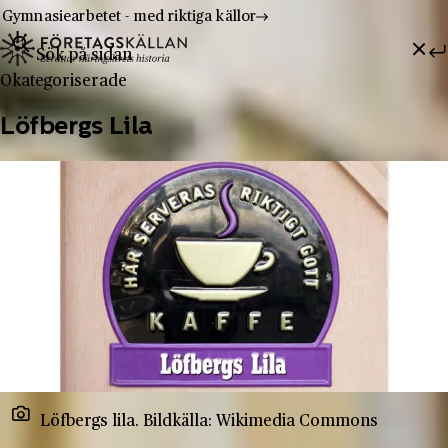
Gymnasiearbetet - med riktiga källor
Sök efter:
Hoppa till innehåll
Till innehåll
Okategoriserade
Löfbergs Lila
Löfbergs lila. Bildkälla: Wikimedia Commons