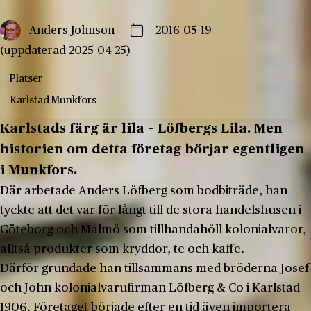
Anders Johnson
2016-05-19
(uppdaterad 2025-04-25)
Platser
Karlstad
Munkfors
Karlstads färg är lila – Löfbergs Lila. Men
historien om detta företag börjar egentligen
i Munkfors.
Där arbetade Anders Löfberg som bodbiträde, han
tyckte att det var för långt till de stora handelshusen i
Göteborg och Malmö som tillhandahöll kolonialvaror,
alltså produkter som kryddor, te och kaffe.
Därför grundade han tillsammans med bröderna Josef
och John kolonialvarufirman Löfberg & Co i Karlstad
1906. Företaget började efter en tid även importera