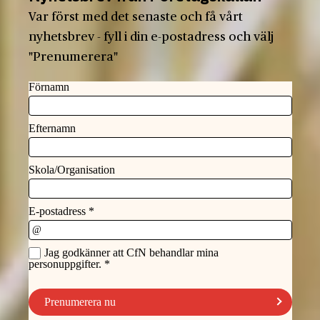
Var först med det senaste och få vårt
nyhetsbrev - fyll i din e-postadress och välj
"Prenumerera"