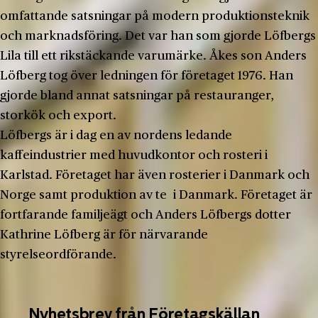
omfattande satsningar på modern produktionsteknik
och marknadsföring. Det var han som gjorde Löfbergs
Lila till ett rikstäckande varumärke. Åkes son Anders
Löfberg tog över ledningen för företaget 1976. Han
gjorde bland annat satsningar på restauranger,
storkök och export.
Löfbergs är i dag en av nordens ledande
kaffeindustrier med huvudkontor och rosteri i
Karlstad. Företaget har även rosterier i Danmark och
Norge samt produktion av te i Danmark. Företaget är
fortfarande familjeägt och Anders Löfbergs dotter
Kathrine Löfberg är för närvarande
styrelseordförande.
Nyhetsbrev från Företagskällan