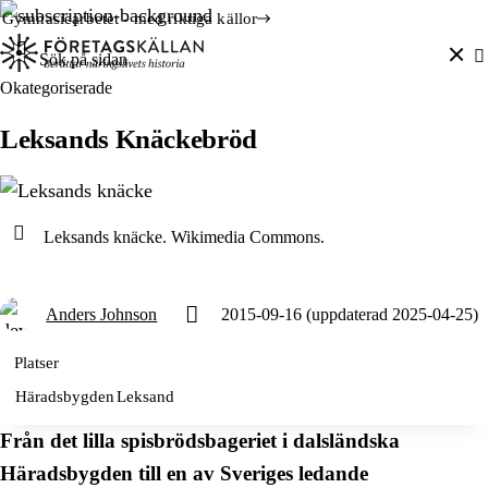
Hoppa till innehåll
Till innehåll
Gymnasiearbetet - med riktiga källor
Sök efter:
Okategoriserade
Leksands Knäckebröd
Leksands knäcke. Wikimedia Commons.
Anders Johnson
2015-09-16
(uppdaterad 2025-04-25)
Platser
Häradsbygden
Leksand
Från det lilla spisbrödsbageriet i dalsländska
Häradsbygden till en av Sveriges ledande