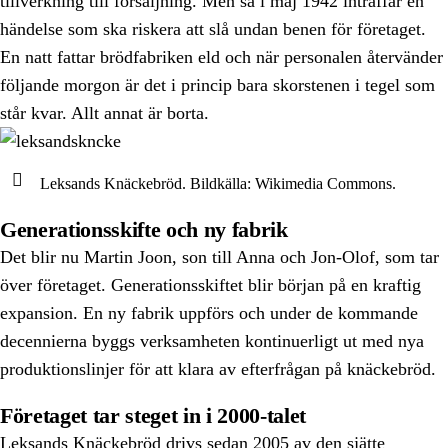
tillverkning till försäljning. Men så i maj 1942 inträffar en
händelse som ska riskera att slå undan benen för företaget.
En natt fattar brödfabriken eld och när personalen återvänder
följande morgon är det i princip bara skorstenen i tegel som
står kvar. Allt annat är borta.
Leksands Knäckebröd. Bildkälla: Wikimedia Commons.
Generationsskifte och ny fabrik
Det blir nu Martin Joon, son till Anna och Jon-Olof, som tar
över företaget. Generationsskiftet blir början på en kraftig
expansion. En ny fabrik uppförs och under de kommande
decennierna byggs verksamheten kontinuerligt ut med nya
produktionslinjer för att klara av efterfrågan på knäckebröd.
Företaget tar steget in i 2000-talet
Leksands Knäckebröd drivs sedan 2005 av den sjätte