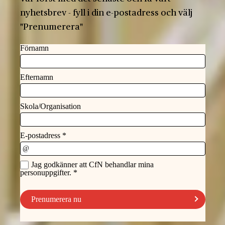
nyhetsbrev - fyll i din e-postadress och välj
"Prenumerera"