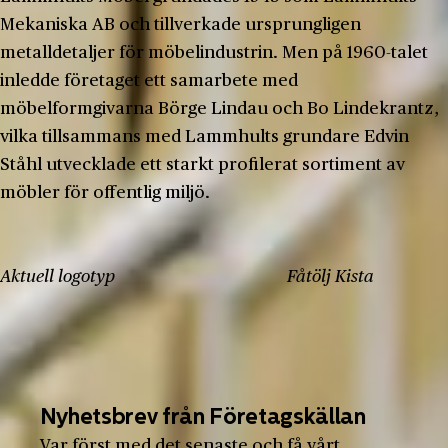
Mekaniska AB och tillverkade ursprungligen
metalldetaljer för möbelindustrin. Men på 1960-talet
inledde företaget ett samarbete med
möbelformgivarna Börge Lindau och Bo Lindekrantz,
vilka tillsammans med Lammhults grundare Edvin
Ståhl utvecklade ett starkt profilerat sortiment av
möbler för offentlig miljö.
Aktuell logotyp Fåtölj Kista
Nyhetsbrev från Företagskällan
Var först med det senaste och få vårt