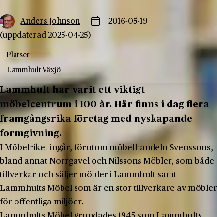
Anders Johnson
2016-05-19
(uppdaterad 2025-04-25)
Platser
Lammhult
Växjö
Lammhult har varit ett viktigt
möbelcentrum i 100 år. Här finns i dag flera
framgångsrika företag med nyskapande
formgivning.
I Möbelriket ingår, förutom möbelhandeln Svenssons,
bland annat Norrgavel och Nilssons Möbler, som både
tillverkar och säljer möbler i Lammhult samt
Lammhults Möbel som är en stor tillverkare av möbler
för offentliga miljöer.
Lammhults Möbel grundades 1945 som Lammhults