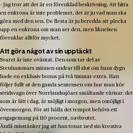
– Jag tror att det är en förenklad beskrivning. Att hitta
en enkrona är inte problemet, det är ju vad man ska
göra med den sen. De flesta är ju beredda att plocka
upp en enkrona om man ser den, men liknelsen
förenklar alltför mycket.
Att göra något av sin upptäckt
Svaret är inte oväntat. Den som tar del av
Stenhammars minnen undrar till slut om hans dygn
hade en exklusiv bonus på två timmar extra. Han
följer fullt ut den gamla sentensen om hur man kör
stridsvagn över Norrlandssjöars smältande vårisar: det
som är lätt i dag, är möjligt i morgon, men omöjligt i
övermorgon. För att hålla det tempot behövs ett
engagemang på 110 procent, oavbrutet.
Ändå misstänker jag att han tonar ned sin kreativa