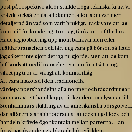
post på respektive aktör ställde höga tekniska krav. Vi
krävde också en datadokumentation som var mer
detaljerad än vad som varit brukligt. Tack vare att jag
kom utifrån kunde jag, tror jag, tänka out of the box.
Hade jag jobbat mig upp inom bankvärlden eller
mäklarbranschen och lärt mig vara på börsen så hade
jag säkert inte gjort det jag nu gjorde. Men att jag kom
luftlandsatt ned i branschen var en förutsättning,
vilket jag tror är viktigt att komma ihåg.
Att vara inskolad i den traditionella
värdepappershandelns alla normer och tågordningar
var snarast ett handikapp, tänker den som lyssnar till
Stenhammars skildring av de amerikanska börsgolven,
där affärerna snabbnoterades i anteckningsblock och
handeln krävde ögonkontakt mellan parterna. Han
förvånas över den etablerade börsvärldens