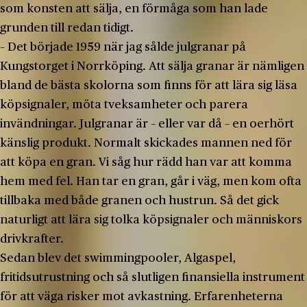
som konsten att sälja, en förmåga som han lade
grunden till redan tidigt.
– Det började 1959 när jag sålde julgranar på
Kungstorget i Norrköping. Att sälja granar är nämligen
bland de bästa skolorna som finns för att lära sig läsa
köpsignaler, möta tveksamheter och parera
invändningar. Julgranar är – eller var då – en oerhört
känslig produkt. Normalt skickades mannen ned för
att köpa en gran. Vi såg hur rädd han var att komma
hem med fel. Han tar en gran, går i väg, men kom ofta
tillbaka med både granen och hustrun. Så det gick
naturligt att lära sig tolka köpsignaler och människors
drivkrafter.
Sedan blev det swimmingpooler, Algaspel,
fritidsutrustning och så slutligen finansiella instrument
för att väga risker mot avkastning. Erfarenheterna