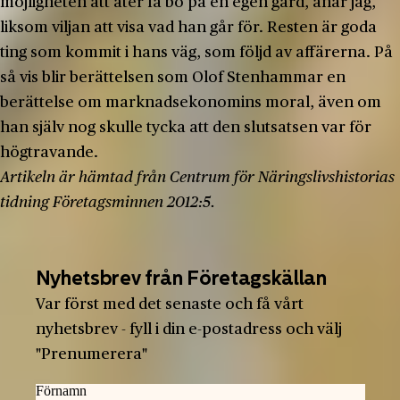
möjligheten att åter få bo på en egen gård, anar jag,
liksom viljan att visa vad han går för. Resten är goda
ting som kommit i hans väg, som följd av affärerna. På
så vis blir berättelsen som Olof Stenhammar en
berättelse om marknadsekonomins moral, även om
han själv nog skulle tycka att den slutsatsen var för
högtravande.
Artikeln är hämtad från Centrum för Näringslivshistorias
tidning Företagsminnen 2012:5.
Nyhetsbrev från Företagskällan
Var först med det senaste och få vårt
nyhetsbrev - fyll i din e-postadress och välj
"Prenumerera"