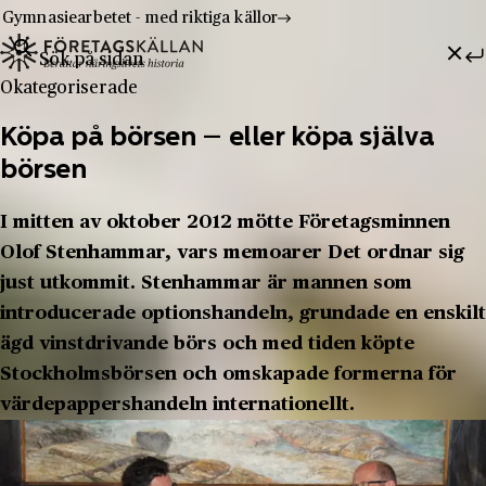
Gymnasiearbetet - med riktiga källor
Sök efter:
Hoppa till innehåll
Till innehåll
Okategoriserade
Köpa på börsen – eller köpa själva
börsen
I mitten av oktober 2012 mötte Företagsminnen
Olof Stenhammar, vars memoarer Det ordnar sig
just utkommit. Stenhammar är mannen som
introducerade optionshandeln, grundade en enskilt
ägd vinstdrivande börs och med tiden köpte
Stockholmsbörsen och omskapade formerna för
värdepappershandeln internationellt.