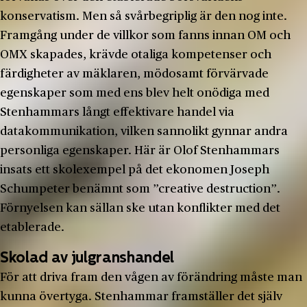
konservatism. Men så svårbegriplig är den nog inte.
Framgång under de villkor som fanns innan OM och
OMX skapades, krävde otaliga kompetenser och
färdigheter av mäklaren, mödosamt förvärvade
egenskaper som med ens blev helt onödiga med
Stenhammars långt effektivare handel via
datakommunikation, vilken sannolikt gynnar andra
personliga egenskaper. Här är Olof Stenhammars
insats ett skolexempel på det ekonomen Joseph
Schumpeter benämnt som ”creative destruction”.
Förnyelsen kan sällan ske utan konflikter med det
etablerade.
Skolad av julgranshandel
För att driva fram den vågen av förändring måste man
kunna övertyga. Stenhammar framställer det själv