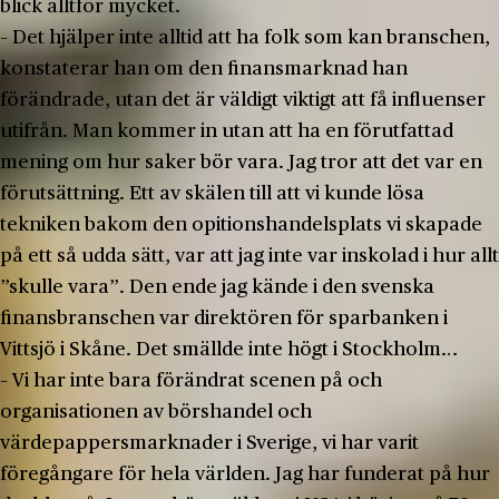
blick alltför mycket.
– Det hjälper inte alltid att ha folk som kan branschen,
konstaterar han om den finansmarknad han
förändrade, utan det är väldigt viktigt att få influenser
utifrån. Man kommer in utan att ha en förutfattad
mening om hur saker bör vara. Jag tror att det var en
förutsättning. Ett av skälen till att vi kunde lösa
tekniken bakom den opitionshandelsplats vi skapade
på ett så udda sätt, var att jag inte var inskolad i hur allt
”skulle vara”. Den ende jag kände i den svenska
finansbranschen var direktören för sparbanken i
Vittsjö i Skåne. Det smällde inte högt i Stockholm…
– Vi har inte bara förändrat scenen på och
organisationen av börshandel och
värdepappersmarknader i Sverige, vi har varit
föregångare för hela världen. Jag har funderat på hur