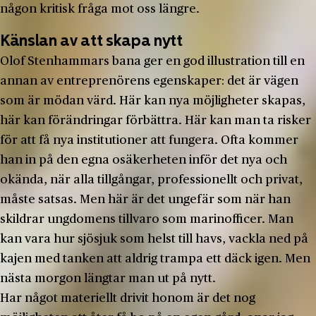
någon kritisk fråga mot oss längre.
Känslan av att skapa nytt
Olof Stenhammars bana ger en god illustration till en
annan av entreprenörens egenskaper: det är vägen
som är mödan värd. Här kan nya möjligheter skapas,
här kan förändringar förbättra. Här kan man ta risker
för att få nya institutioner att fungera. Ofta kommer
han in på den egna osäkerheten inför det nya och
okända, när alla tillgångar, professionellt och privat,
måste satsas. Men här är det ungefär som när han
skildrar ungdomens tillvaro som marinofficer. Man
kan vara hur sjösjuk som helst till havs, vackla ned på
kajen med tanken att aldrig trampa ett däck igen. Men
nästa morgon längtar man ut på nytt.
Har något materiellt drivit honom är det nog