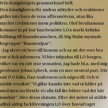
från Kungstorgets granmarknad höll.
Den känsligheten för andras attityder och reaktioner
gäller inte bara de rena affärsmötena, utan lika
mycket i relationer inom politiken. Olof Stenhammar
kommer in på hur han bemötte LO:s starkt kritiska
hållning till finansbranschen, då Stig Malm myntade
begreppet ”finansvalpar”.
– Jag skrev ett brev till honom och sa att det vore bra
om vi fick informera. Vi blev inbjudna till LO-borgen,
vilket var en rätt stor sensation. Jag hade bl.a. med mig
professor Johan Lybeck, som en mer neutral part. Där
satt P-O Edin, Dan Andersson och några till. Och vi
nådde resultat! ”Vi gillar kanske inte vad ni håller på
med men nu förstår vi i alla fall lite bättre vad det här
innebär”, blev deras slutsats. Efter det mötet så ställde
alltså aldrig fackföreningen LO över huvud taget