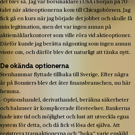
det blev så. Jag var börsmäklare i USA i början på 70-
talet när aktieoptionerna kom till Chicagobörsen. Jag
fick gå en kurs när jag började det jobbet och skulle få
min legitimation, men det var ingen annan på
aktiemäklarkontoret som ville röra vid aktieoptioner.
Därför kunde jag berätta någonting som ingen annan
visste om, och därför blev det naturligt att tänka nytt.
De okända optionerna
Stenhammar flyttade tillbaka till Sverige. Efter några
år på Bonniers blev det åter finansbranschen, nu här
hemma.
– Optionshandel, derivathandel, beräkna säkerheter
och balanser är komplicerade företeelser. Bankerna
hade inte tid och möjlighet och lust att utveckla egna
system för detta, och då fick vi lösa det själva. Att
registrera transaktionerna och ”boka” varje enskild