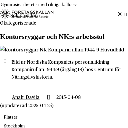
Hoppa till innehåll
Till innehåll
Gymnasiearbetet - med riktiga källor
Sök efter:
Okategoriserade
Kontorsryggar och NK:s arbetsstol
Bild ur Nordiska Kompaniets personaltidning
Kompanirullan 1944:9 (årgång 18) hos Centrum för
Näringslivshistoria.
Anahi Davila
2015-04-08
(uppdaterad 2025-04-25)
Platser
Stockholm