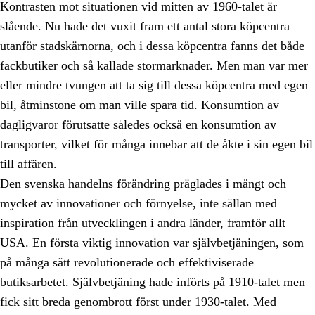
Kontrasten mot situationen vid mitten av 1960-talet är
slående. Nu hade det vuxit fram ett antal stora köpcentra
utanför stadskärnorna, och i dessa köpcentra fanns det både
fackbutiker och så kallade stormarknader. Men man var mer
eller mindre tvungen att ta sig till dessa köpcentra med egen
bil, åtminstone om man ville spara tid. Konsumtion av
dagligvaror förutsatte således också en konsumtion av
transporter, vilket för många innebar att de åkte i sin egen bil
till affären.
Den svenska handelns förändring präglades i mångt och
mycket av innovationer och förnyelse, inte sällan med
inspiration från utvecklingen i andra länder, framför allt
USA. En första viktig innovation var självbetjäningen, som
på många sätt revolutionerade och effektiviserade
butiksarbetet. Självbetjäning hade införts på 1910-talet men
fick sitt breda genombrott först under 1930-talet. Med