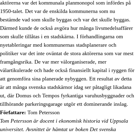
aktörerna var det kommunala planmonopol som infördes på
1950-talet. Det var de enskilda kommunerna som nu
bestämde vad som skulle byggas och var det skulle byggas.
Därmed kunde de också avgöra hur många livsmedelsaffärer
som skulle tillåtas i en stadskärna. I förhandlingarna om
nyetableringar med kommunernas stadsplanerare och
politiker var det inte oväntat de stora aktörerna som var mest
framgångsrika. De var mer välorganiserade, mer
välartikulerade och hade också finansiellt kapital i ryggen för
att genomföra sina planerade nybyggen. Ett resultat av detta
är att många svenska stadskärnor idag ser påtagligt likadana
ut, där Domus och Tempos fyrkantiga varuhusbyggnader och
tillhörande parkeringsgarage utgör ett dominerande inslag.
Författare:
Tom Petersson
Tom Petersson är docent i ekonomisk historia vid Uppsala
universitet. Avsnittet är hämtat ur boken Det svenska