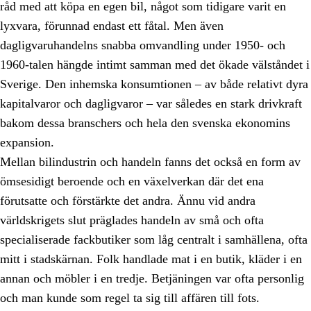
råd med att köpa en egen bil, något som tidigare varit en
lyxvara, förunnad endast ett fåtal. Men även
dagligvaruhandelns snabba omvandling under 1950- och
1960-talen hängde intimt samman med det ökade välståndet i
Sverige. Den inhemska konsumtionen – av både relativt dyra
kapitalvaror och dagligvaror – var således en stark drivkraft
bakom dessa branschers och hela den svenska ekonomins
expansion.
Mellan bilindustrin och handeln fanns det också en form av
ömsesidigt beroende och en växelverkan där det ena
förutsatte och förstärkte det andra. Ännu vid andra
världskrigets slut präglades handeln av små och ofta
specialiserade fackbutiker som låg centralt i samhällena, ofta
mitt i stadskärnan. Folk handlade mat i en butik, kläder i en
annan och möbler i en tredje. Betjäningen var ofta personlig
och man kunde som regel ta sig till affären till fots.