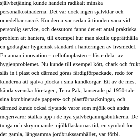
självbetjäning kunde handeln radikalt minska
personalkostnaderna. Det var dock ingen självklar och
omedelbar succé. Kunderna var sedan årtionden vana vid
personlig service, och dessutom fanns det ett antal praktiska
problem att hantera, till exempel hur man skulle upprätthålla
en godtagbar hygienisk standard i hanteringen av livsmedel.
En annan innovation – cellofanplasten – löste delar av
hygienproblemet. Nu kunde till exempel kött, chark och frukt
slås in i plast och därmed göras färdigförpackade, redo för
kunderna att själva plocka i sina kundkorgar. Ett av de mest
kända svenska företagen, Tetra Pak, lanserade på 1950-talet
sina kombinerade pappers- och plastförpackningar, och
därmed kunde också flytande varor som mjölk och andra
mejerivaror ställas upp i de nya självbetjäningsbutikerna. De
tunga och skrymmande mjölkflaskornas tid, en symbol för
det gamla, långsamma jordbrukssamhället, var förbi.