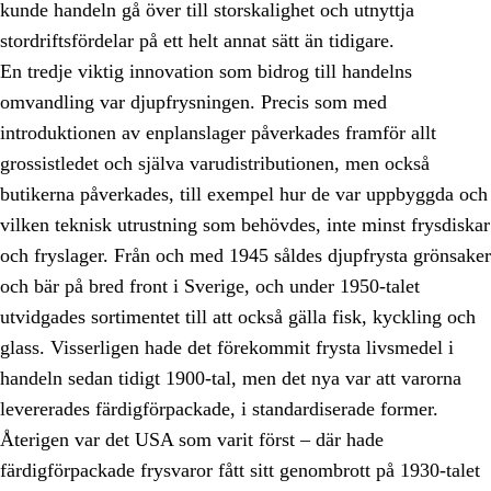
kunde handeln gå över till storskalighet och utnyttja
stordriftsfördelar på ett helt annat sätt än tidigare.
En tredje viktig innovation som bidrog till handelns
omvandling var djupfrysningen. Precis som med
introduktionen av enplanslager påverkades framför allt
grossistledet och själva varudistributionen, men också
butikerna påverkades, till exempel hur de var uppbyggda och
vilken teknisk utrustning som behövdes, inte minst frysdiskar
och fryslager. Från och med 1945 såldes djupfrysta grönsaker
och bär på bred front i Sverige, och under 1950-talet
utvidgades sortimentet till att också gälla fisk, kyckling och
glass. Visserligen hade det förekommit frysta livsmedel i
handeln sedan tidigt 1900-tal, men det nya var att varorna
levererades färdigförpackade, i standardiserade former.
Återigen var det USA som varit först – där hade
färdigförpackade frysvaror fått sitt genombrott på 1930-talet