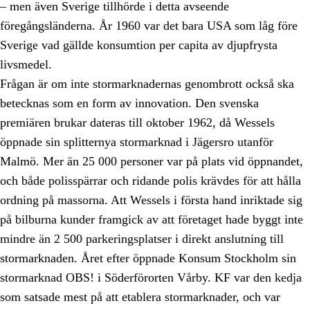
– men även Sverige tillhörde i detta avseende
föregångsländerna. År 1960 var det bara USA som låg före
Sverige vad gällde konsumtion per capita av djupfrysta
livsmedel.
Frågan är om inte stormarknadernas genombrott också ska
betecknas som en form av innovation. Den svenska
premiären brukar dateras till oktober 1962, då Wessels
öppnade sin splitternya stormarknad i Jägersro utanför
Malmö. Mer än 25 000 personer var på plats vid öppnandet,
och både polisspärrar och ridande polis krävdes för att hålla
ordning på massorna. Att Wessels i första hand inriktade sig
på bilburna kunder framgick av att företaget hade byggt inte
mindre än 2 500 parkeringsplatser i direkt anslutning till
stormarknaden. Året efter öppnade Konsum Stockholm sin
stormarknad OBS! i Söderförorten Vårby. KF var den kedja
som satsade mest på att etablera stormarknader, och var