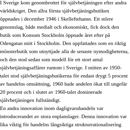
I Sverige kom genombrottet för självbetjäningen efter andra
världskriget. Den allra första självbetjäningsbutiken
öppnades i december 1946 i Skelleftehamn. Ett större
genomslag, både medialt och ekonomiskt, fick dock den
butik som Konsum Stockholm öppnade året efter på
Odengatan mitt i Stockholm. Den uppfattades som en riktig
mönsterbutik som utnyttjade alla de senaste nymodigheterna,
och den stod sedan som modell för ett stort antal
självbetjäningsaffärer runtom i Sverige. I mitten av 1950-
talet stod självbetjäningsbutikerna för endast drygt 5 procent
av handelns omsättning, 1960 hade andelen ökat till ungefär
20 procent och i slutet av 1960-talet dominerade
självbetjäningen fullständigt.
En andra innovation inom dagligvaruhandeln var
introducerandet av stora enplanslager. Denna innovation var
lika viktig för handelns långsiktiga strukturrationalisering