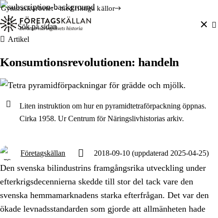
Gymnasiearbetet - med riktiga källor
Sök efter:
Hoppa till innehåll
Till innehåll
Artikel
Konsumtionsrevolutionen: handeln
Liten instruktion om hur en pyramidtetraförpackning öppnas.
Cirka 1958. Ur Centrum för Näringslivhistorias arkiv.
Företagskällan
2018-09-10
(uppdaterad 2025-04-25)
Den svenska bilindustrins framgångsrika utveckling under
efterkrigsdecennierna skedde till stor del tack vare den
svenska hemmamarknadens starka efterfrågan. Det var den
ökade levnadsstandarden som gjorde att allmänheten hade