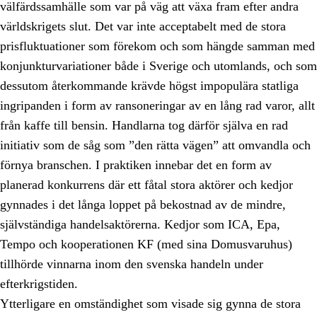
välfärdssamhälle som var på väg att växa fram efter andra
världskrigets slut. Det var inte acceptabelt med de stora
prisfluktuationer som förekom och som hängde samman med
konjunkturvariationer både i Sverige och utomlands, och som
dessutom återkommande krävde högst impopulära statliga
ingripanden i form av ransoneringar av en lång rad varor, allt
från kaffe till bensin. Handlarna tog därför själva en rad
initiativ som de såg som ”den rätta vägen” att omvandla och
förnya branschen. I praktiken innebar det en form av
planerad konkurrens där ett fåtal stora aktörer och kedjor
gynnades i det långa loppet på bekostnad av de mindre,
självständiga handelsaktörerna. Kedjor som ICA, Epa,
Tempo och kooperationen KF (med sina Domusvaruhus)
tillhörde vinnarna inom den svenska handeln under
efterkrigstiden.
Ytterligare en omständighet som visade sig gynna de stora