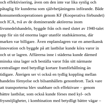
och effektivisering, även om den inte var lika synlig och
påtaglig för kunderna som självbetjäningens införande. Både
konsumentkooperationen genom KF (Kooperativa förbundet)
och ICA, två av de dominerande aktörerna inom
livsmedelshandeln, byggde från och med slutet av 1940-talet
upp för sin tid enorma lager utanför stadskärnorna, där
marken var billigare. Även enplanslagren var en amerikansk
innovation och byggde på att lastbilar kunde köra varor in
och ut ur lagren. Affärerna inne i städerna kunde därmed
minska sina lager och beställa varor från sitt närmaste
centrallager med betydligt kortare framförhållning än
tidigare. Återigen ser vi också en tydlig koppling mellan
handelns förnyelse och bilsamhällets genombrott. Tack vare
att transporterna blev snabbare och effektivare – genom
bättre lastbilar, som också kunde förses med kyl- och
frysmöjligheter, i kombination med betydligt bättre vägar –