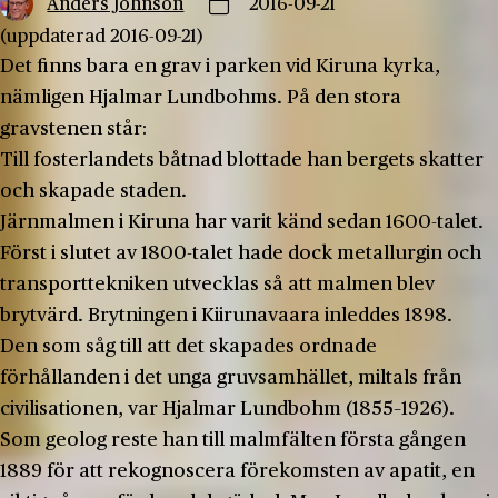
Anders Johnson
2016-09-21
(uppdaterad 2016-09-21)
Det finns bara en grav i parken vid Kiruna kyrka,
nämligen Hjalmar Lundbohms. På den stora
gravstenen står:
Till fosterlandets båtnad blottade han bergets skatter
och skapade staden.
Järnmalmen i Kiruna har varit känd sedan 1600-talet.
Först i slutet av 1800-talet hade dock metallurgin och
transporttekniken utvecklas så att malmen blev
brytvärd. Brytningen i Kiirunavaara inleddes 1898.
Den som såg till att det skapades ordnade
förhållanden i det unga gruvsamhället, miltals från
civilisationen, var Hjalmar Lundbohm (1855–1926).
Som geolog reste han till malmfälten första gången
1889 för att rekognoscera förekomsten av apatit, en