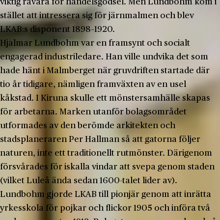
viktig råvara för handelsgödsel. Men Lundbohm kom i
stället att intressera sig för järnmalmen och blev
LKAB:s disponent 1898–1920.
Hjalmar Lundbohm var en framsynt och socialt
engagerad industriledare. Han ville undvika det som
hade hänt i Malmberget när gruvdriften startade där
tio år tidigare, nämligen framväxten av en usel
kåkstad. I Kiruna skulle ett mönstersamhälle skapas
för arbetarna. Marken utanför bolagsområdet
utformades av den berömde arkitekten och
stadsplaneraren Per Hallman så att gatorna följer
naturen, inte ett traditionellt rutmönster. Därigenom
försvårades för iskalla vindar att svepa genom staden
(vilket Luleå ända sedan 1600-talet lider av).
Lundbohm gjorde LKAB till pionjär genom att inrätta
yrkesskola för pojkar och flickor 1905 och införa två