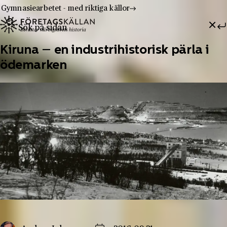
Gymnasiearbetet - med riktiga källor
Sök efter:
Hoppa till innehåll
Till innehåll
Kiruna – en industrihistorisk pärla i
ödemarken