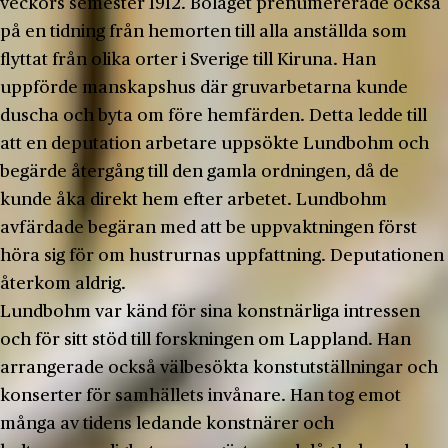
veckors semester 1912. Bolaget prenumererade också
på en tidning från hemorten till alla anställda som
flyttat från olika orter i Sverige till Kiruna. Han
uppförde manskapshus där gruvarbetarna kunde
duscha och byta om före hemfärden. Detta ledde till
att en deputation arbetare uppsökte Lundbohm och
begärde återgång till den gamla ordningen, då de
kunde åka direkt hem efter arbetet. Lundbohm
avfärdade begäran med att be uppvaktningen först
höra sig för om hustrurnas uppfattning. Deputationen
återkom aldrig.
Lundbohm var känd för sina konstnärliga intressen
och för sitt stöd till forskningen om Lappland. Han
arrangerade också välbesökta konstutställningar och
konserter för samhällets invånare. Han tog emot
många av tidens ledande konstnärer och