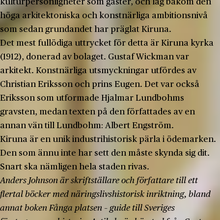
kulturpersonligheter som gäster, och låg bakom den
höga arkitektoniska och konstnärliga ambitionsnivå
som sedan grundandet har präglat Kiruna.
Det mest fullödiga uttrycket för detta är Kiruna kyrka
(1912), donerad av bolaget. Gustaf Wickman var
arkitekt. Konstnärliga utsmyckningar utfördes av
Christian Eriksson och prins Eugen. Det var också
Eriksson som utformade Hjalmar Lundbohms
gravsten, medan texten på den författades av en
annan vän till Lundbohm: Albert Engström.
Kiruna är en unik industrihistorisk pärla i ödemarken.
Den som ännu inte har sett den måste skynda sig dit.
Snart ska nämligen hela staden rivas.
Anders Johnson är skriftställare och författare till ett
flertal böcker med näringslivshistorisk inriktning, bland
annat boken Fånga platsen – guide till Sveriges