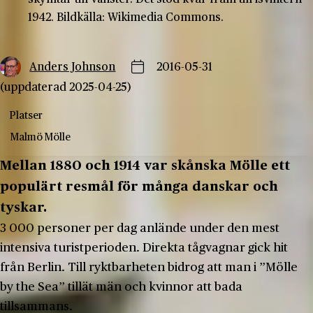
1942. Bildkälla: Wikimedia Commons.
Anders Johnson
2016-05-31
(uppdaterad 2025-04-25)
Platser
Malmö
Mölle
Mellan 1880 och 1914 var skånska Mölle ett
populärt resmål för många danskar och
tyskar.
3 000 personer per dag anlände under den mest
intensiva turistperioden. Direkta tågvagnar gick hit
från Berlin. Till ryktbarheten bidrog att man i ”Mölle
by the Sea” tillät män och kvinnor att bada
tillsammans.