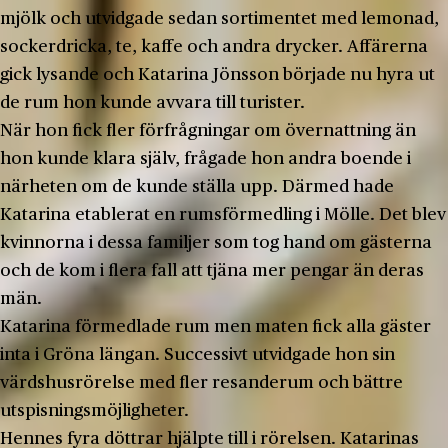
mjölk och utvidgade sedan sortimentet med lemonad,
sockerdricka, te, kaffe och andra drycker. Affärerna
gick lysande och Katarina Jönsson började nu hyra ut
de rum hon kunde avvara till turister.
När hon fick fler förfrågningar om övernattning än
hon kunde klara själv, frågade hon andra boende i
närheten om de kunde ställa upp. Därmed hade
Katarina etablerat en rumsförmedling i Mölle. Det blev
kvinnorna i dessa familjer som tog hand om gästerna
och de kom i flera fall att tjäna mer pengar än deras
män.
Katarina förmedlade rum men maten fick alla gäster
inta i Gröna längan. Successivt utvidgade hon sin
värdshusrörelse med fler resanderum och bättre
utspisningsmöjligheter.
Hennes fyra döttrar hjälpte till i rörelsen. Katarinas