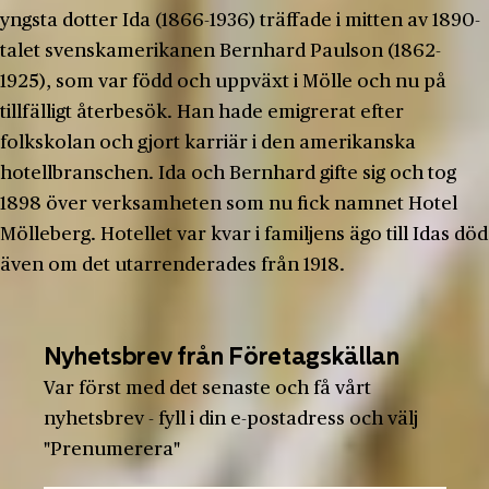
yngsta dotter Ida (1866-1936) träffade i mitten av 1890-
talet svenskamerikanen Bernhard Paulson (1862-
1925), som var född och uppväxt i Mölle och nu på
tillfälligt återbesök. Han hade emigrerat efter
folkskolan och gjort karriär i den amerikanska
hotellbranschen. Ida och Bernhard gifte sig och tog
1898 över verksamheten som nu fick namnet Hotel
Mölleberg. Hotellet var kvar i familjens ägo till Idas död
även om det utarrenderades från 1918.
Nyhetsbrev från Företagskällan
Var först med det senaste och få vårt
nyhetsbrev - fyll i din e-postadress och välj
"Prenumerera"