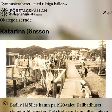
Gymnasiearbetet - med riktiga källor
Sök efter:
Hoppa till innehåll
Till innehåll
Okategoriserade
Katarina Jönsson
Badliv i Mölles hamn på 1920-talet. Kallbadhuset
skymtar till vänster. Det stod kvar fram till isvintern