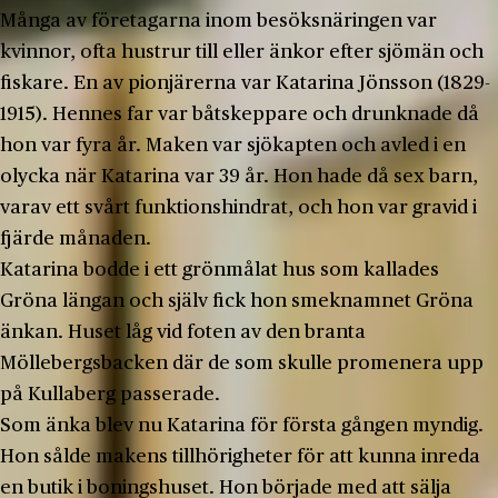
Många av företagarna inom besöksnäringen var
kvinnor, ofta hustrur till eller änkor efter sjömän och
fiskare. En av pionjärerna var Katarina Jönsson (1829-
1915). Hennes far var båtskeppare och drunknade då
hon var fyra år. Maken var sjökapten och avled i en
olycka när Katarina var 39 år. Hon hade då sex barn,
varav ett svårt funktionshindrat, och hon var gravid i
fjärde månaden.
Katarina bodde i ett grönmålat hus som kallades
Gröna längan och själv fick hon smeknamnet Gröna
änkan. Huset låg vid foten av den branta
Möllebergsbacken där de som skulle promenera upp
på Kullaberg passerade.
Som änka blev nu Katarina för första gången myndig.
Hon sålde makens tillhörigheter för att kunna inreda
en butik i boningshuset. Hon började med att sälja