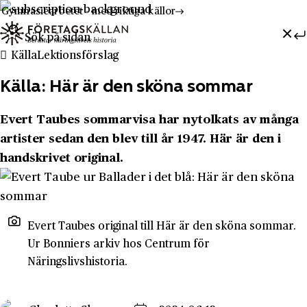
Gymnasiearbetet - med riktiga källor
Sök efter:
Hoppa till innehåll
Till innehåll
Källa
Lektionsförslag
Källa: Här är den sköna sommar
Evert Taubes sommarvisa har nytolkats av många
artister sedan den blev till år 1947. Här är den i
handskrivet original.
Evert Taubes original till Här är den sköna sommar.
Ur Bonniers arkiv hos Centrum för
Näringslivshistoria.