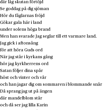
där låg skutan förtöjd
Se goddag på dig sjöman
Hör du fåglarnas fröjd
Gökar gala här i land
under solens höga brand
Men han svarade Jag seglar till ett varmare land.
Jag gick i aftonsång
för att höra Guds ord
När jag står i kyrkans gång
hör jag kyrkherrens ord
Satan följer dina spår
höst och vinter och vår
och han jagar dig om sommaren i blommande snår
Då sprang jag ut på ängen
där mandelblom står
och då ser jag lilla Karin