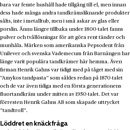
bara var femte hushåll hade tillgång till el, men innan
dess hade många andra tandkrämsliknande produkter
sålts, inte i metalltub, men i små askar av glas eller
porslin. Ännu längre tillbaka under 1800-talet fanns
pulver och tvållösningar för att göra rent tänder och
munhåla. Märken som amerikanska Pepsodent från
Unilever och svenska Vademecum från Barnängen har
länge varit populära tandkrämer här hemma. Även
firman Henrik Gahns var tidigt med på tåget med sin
”Amykos tandpasta” som såldes redan på 1870-talet
och de var även tidiga med en första generationens
fluortandkräm under mitten av 1950-talet. Det var
förresten Henrik Gahns AB som skapade uttrycket
”tandtroll”.
Löddret en knäckfråga