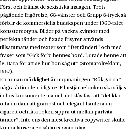
Först och främst de sexistiska inslagen. Trots
pågående frigörelse, 68-vänster och Grupp 8-tryck så
förblir de kommersiella budskapen under 1960-talet
könsstereotypa. Bilder på vackra kvinnor med
perfekta tänder och fixade frisyrer används
tillsammans med texter som ”Det tänder!” och med
fraser som ”Gick förbi hennes bord. Lurade henne att
le. Bara för att se hur hon såg ut” (Stomatolreklam,
1967).
En annan märklighet är uppmaningen ”Rök gärna”
några årtionden tidigare. Filmstjärnelooken ska säljas
in hos konsumenterna och det slås fast att ”det klär
ofta en dam att graciöst och elegant hantera en
cigarett och låta röken sippra ut mellan pärlvita
tänder”. Inte ens den mest kreativa copywriter skulle
kunna lansera en sådan slogan i dag.