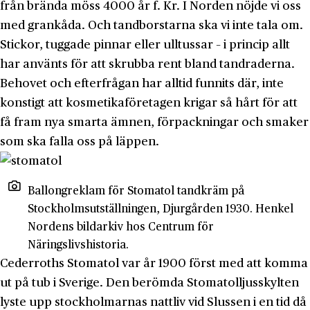
från brända möss 4000 år f. Kr. I Norden nöjde vi oss
med grankåda. Och tandborstarna ska vi inte tala om.
Stickor, tuggade pinnar eller ulltussar – i princip allt
har använts för att skrubba rent bland tandraderna.
Behovet och efterfrågan har alltid funnits där, inte
konstigt att kosmetikaföretagen krigar så hårt för att
få fram nya smarta ämnen, förpackningar och smaker
som ska falla oss på läppen.
Ballongreklam för Stomatol tandkräm på
Stockholmsutställningen, Djurgården 1930. Henkel
Nordens bildarkiv hos Centrum för
Näringslivshistoria.
Cederroths Stomatol var år 1900 först med att komma
ut på tub i Sverige. Den berömda Stomatolljusskylten
lyste upp stockholmarnas nattliv vid Slussen i en tid då