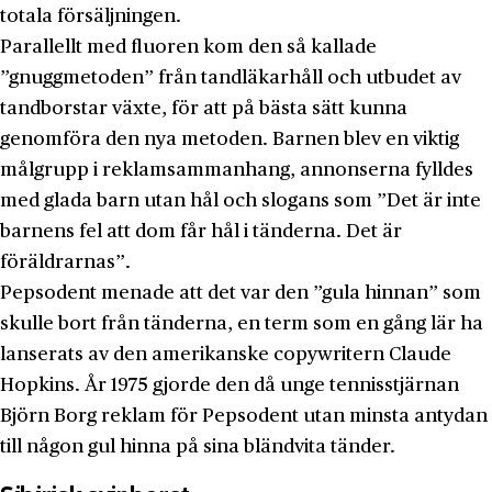
totala försäljningen.
Parallellt med fluoren kom den så kallade
”gnuggmetoden” från tandläkarhåll och utbudet av
tandborstar växte, för att på bästa sätt kunna
genomföra den nya metoden. Barnen blev en viktig
målgrupp i reklamsammanhang, annonserna fylldes
med glada barn utan hål och slogans som ”Det är inte
barnens fel att dom får hål i tänderna. Det är
föräldrarnas”.
Pepsodent menade att det var den ”gula hinnan” som
skulle bort från tänderna, en term som en gång lär ha
lanserats av den amerikanske copywritern Claude
Hopkins. År 1975 gjorde den då unge tennisstjärnan
Björn Borg reklam för Pepsodent utan minsta antydan
till någon gul hinna på sina bländvita tänder.