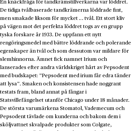
En knäckfråga för tandkrämstillverkarna var löddret.
De tidiga tvålbaserade tandkrämerna löddrade fint,
men smakade liksom för mycket … tvål. Ett stort kliv
på vägen mot det perfekta löddret togs av en grupp
tyska forskare år 1933. De uppfann ett nytt
rengöringsmedel med bättre löddrande och polerande
egenskaper än tvål och som dessutom var mildare för
slemhinnorna. Ämnet fick namnet Irium och
lanserades efter andra världskriget hårt av Pepsodent
med budskapet: ”Pepsodent med irium får edra tänder
att lysa”. Smaken och konsistensen hade noggrant
testats fram, bland annat på fångar i
Statsvillefängelset utanför Chicago under 18 månader.
De största varumärkena Stomatol, Vademecum och
Pepsodent tävlade om kunderna och bakom dem i
sköljvattnet skvalpade produkter som Colgate,