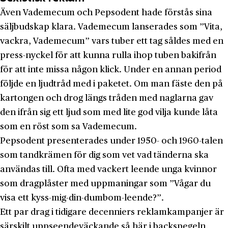
Även Vademecum och Pepsodent hade förstås sina
säljbudskap klara. Vademecum lanserades som ”Vita,
vackra, Vademecum” vars tuber ett tag såldes med en
press-nyckel för att kunna rulla ihop tuben bakifrån
för att inte missa någon klick. Under en annan period
följde en ljudtråd med i paketet. Om man fäste den på
kartongen och drog längs tråden med naglarna gav
den ifrån sig ett ljud som med lite god vilja kunde låta
som en röst som sa Vademecum.
Pepsodent presenterades under 1950- och 1960-talen
som tandkrämen för dig som vet vad tänderna ska
användas till. Ofta med vackert leende unga kvinnor
som dragplåster med uppmaningar som ”Vågar du
visa ett kyss-mig-din-dumbom-leende?”.
Ett par drag i tidigare decenniers reklamkampanjer är
särskilt uppseendeväckande så här i backspegeln.