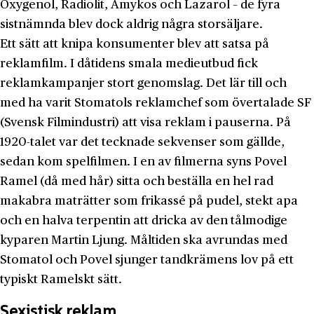
Oxygenol, Radiolit, Amykos och Lazarol – de fyra
sistnämnda blev dock aldrig några storsäljare.
Ett sätt att knipa konsumenter blev att satsa på
reklamfilm. I dåtidens smala medieutbud fick
reklamkampanjer stort genomslag. Det lär till och
med ha varit Stomatols reklamchef som övertalade SF
(Svensk Filmindustri) att visa reklam i pauserna. På
1920-talet var det tecknade sekvenser som gällde,
sedan kom spelfilmen. I en av filmerna syns Povel
Ramel (då med hår) sitta och beställa en hel rad
makabra maträtter som frikassé på pudel, stekt apa
och en halva terpentin att dricka av den tålmodige
kyparen Martin Ljung. Måltiden ska avrundas med
Stomatol och Povel sjunger tandkrämens lov på ett
typiskt Ramelskt sätt.
Sexistisk reklam