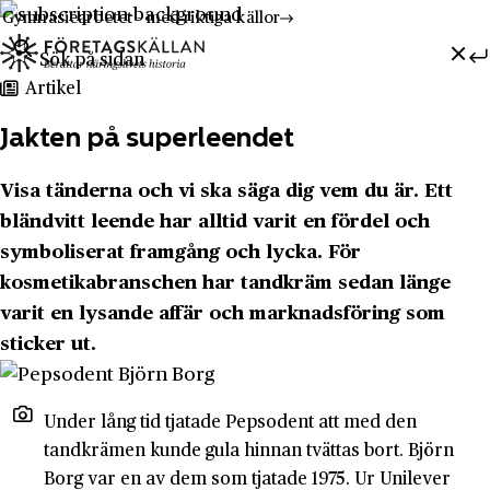
Gymnasiearbetet - med riktiga källor
Sök efter:
Hoppa till innehåll
Till innehåll
Artikel
Jakten på superleendet
Visa tänderna och vi ska säga dig vem du är. Ett
bländvitt leende har alltid varit en fördel och
symboliserat framgång och lycka. För
kosmetikabranschen har tandkräm sedan länge
varit en lysande affär och marknadsföring som
sticker ut.
Under lång tid tjatade Pepsodent att med den
tandkrämen kunde gula hinnan tvättas bort. Björn
Borg var en av dem som tjatade 1975. Ur Unilever