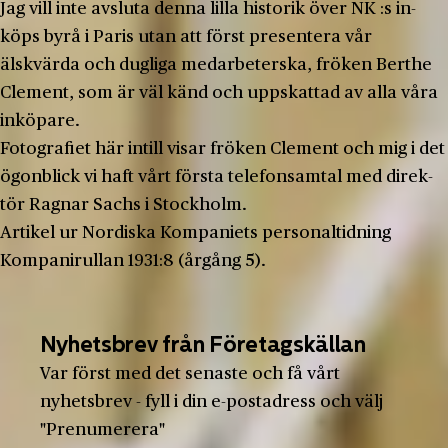
Jag vill inte avsluta denna lilla historik över NK :s in­
köps byrå i Paris utan att först presentera vår
älskvärda och dugliga medarbeterska, fröken Berthe
Clement, som är väl känd och uppskattad av alla våra
inköpare.
Fotografiet här intill visar fröken Clement och mig i det
ögonblick vi haft vårt första telefonsamtal med direk­
tör Ragnar Sachs i Stockholm.
Artikel ur Nordiska Kompaniets personaltidning
Kompanirullan 1931:8 (årgång 5).
Nyhetsbrev från Företagskällan
Var först med det senaste och få vårt
nyhetsbrev - fyll i din e-postadress och välj
"Prenumerera"