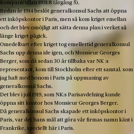
Kompanirullan 1931:8 (årgång 5).
Redan år 1914 beslöt generalkonsul Sachs att öppna
ett inköpskontor i Paris, men så kom kriget emellan
och det blev omöjligt att sätta denna plan i verket så
länge kriget pågick.
Omedelbart efter kriget tog emellertid generalkonsul
Sachs upp denna ide igen, och Monsieur Georges
Berger, som då sedan 30 år tillbaka var NK :s
representant, kom till Stockholm efter ett samtal. som
jag haft med honom i Paris på uppmaning av
generalkonsul Sachs.
Det blev i juli 1919, som NK:s Parisavdelning kunde
öppna sitt kontor hos Monsieur Georges Berger.
Då generalkonsul Sachs skapade ett inköpskontor i
Pa­ris, var det hans mål att göra vår firmas namn känt i
Frank­rike, speciellt här i Paris.