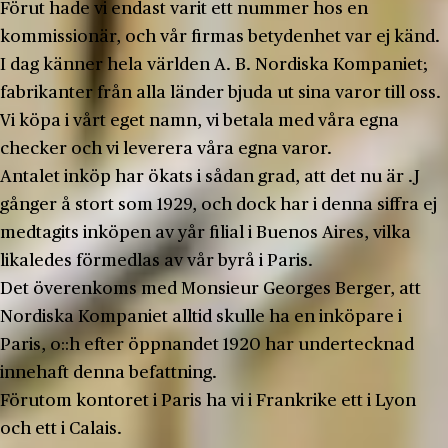
Förut hade vi endast varit ett nummer hos en
kommissio­när, och vår firmas betydenhet var ej känd.
I dag känner hela världen A. B. Nordiska Kompaniet;
fabrikanter från alla länder bjuda ut sina varor till oss.
Vi köpa i vårt eget namn, vi betala med våra egna
checker och vi leverera våra egna varor.
Antalet inköp har ökats i sådan grad, att det nu är .J
gånger å stort som 1929, och dock har i denna siffra ej
medtagits inköpen av yår filial i Buenos Aires, vilka
lika­ledes förmedlas av vår byrå i Paris.
Det överenkoms med Monsieur Georges Berger, att
Nordiska Kompaniet alltid skulle ha en inköpare i
Paris, o::h efter öppnandet 1920 har undertecknad
innehaft denna befattning.
Förutom kontoret i Paris ha vi i Frankrike ett i Lyon
och ett i Calais.