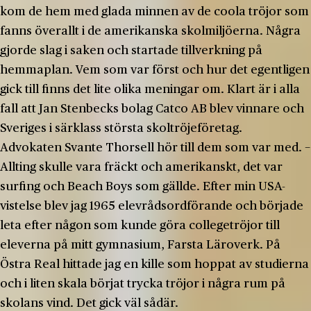
kom de hem med glada minnen av de coola tröjor som
fanns överallt i de amerikanska skolmiljöerna. Några
gjorde slag i saken och startade tillverkning på
hemmaplan. Vem som var först och hur det egentligen
gick till finns det lite olika meningar om. Klart är i alla
fall att Jan Stenbecks bolag Catco AB blev vinnare och
Sveriges i särklass största skoltröjeföretag.
Advokaten Svante Thorsell hör till dem som var med. −
Allting skulle vara fräckt och amerikanskt, det var
surfing och Beach Boys som gällde. Efter min USA-
vistelse blev jag 1965 elevrådsordförande och började
leta efter någon som kunde göra collegetröjor till
eleverna på mitt gymnasium, Farsta Läroverk. På
Östra Real hittade jag en kille som hoppat av studierna
och i liten skala börjat trycka tröjor i några rum på
skolans vind. Det gick väl sådär.