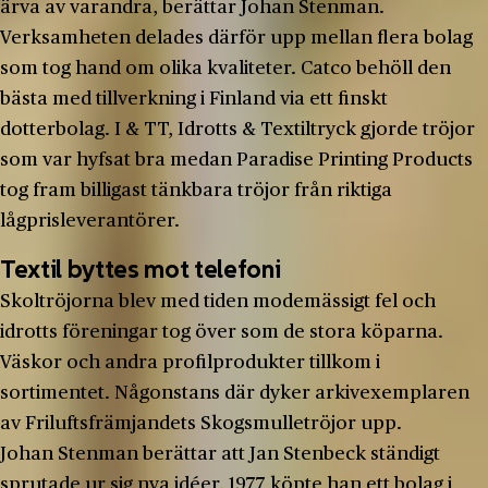
ärva av varandra, berättar Johan Stenman.
Verksamheten delades därför upp mellan flera bolag
som tog hand om olika kvaliteter. Catco behöll den
bästa med tillverkning i Finland via ett finskt
dotterbolag. I & TT, Idrotts & Textiltryck gjorde tröjor
som var hyfsat bra medan Paradise Printing Products
tog fram billigast tänkbara tröjor från riktiga
lågprisleverantörer.
Textil byttes mot telefoni
Skoltröjorna blev med tiden modemässigt fel och
idrotts föreningar tog över som de stora köparna.
Väskor och andra profilprodukter tillkom i
sortimentet. Någonstans där dyker arkivexemplaren
av Friluftsfrämjandets Skogsmulletröjor upp.
Johan Stenman berättar att Jan Stenbeck ständigt
sprutade ur sig nya idéer. 1977 köpte han ett bolag i