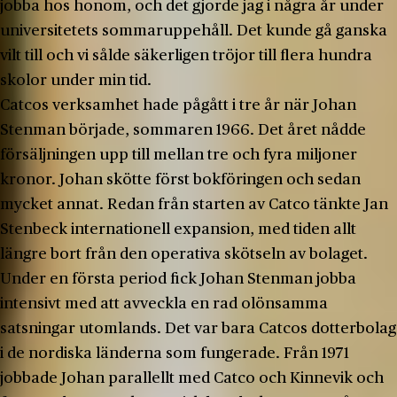
jobba hos honom, och det gjorde jag i några år under
universitetets sommaruppehåll. Det kunde gå ganska
vilt till och vi sålde säkerligen tröjor till flera hundra
skolor under min tid.
Catcos verksamhet hade pågått i tre år när Johan
Stenman började, sommaren 1966. Det året nådde
försäljningen upp till mellan tre och fyra miljoner
kronor. Johan skötte först bokföringen och sedan
mycket annat. Redan från starten av Catco tänkte Jan
Stenbeck internationell expansion, med tiden allt
längre bort från den operativa skötseln av bolaget.
Under en första period fick Johan Stenman jobba
intensivt med att avveckla en rad olönsamma
satsningar utomlands. Det var bara Catcos dotterbolag
i de nordiska länderna som fungerade. Från 1971
jobbade Johan parallellt med Catco och Kinnevik och