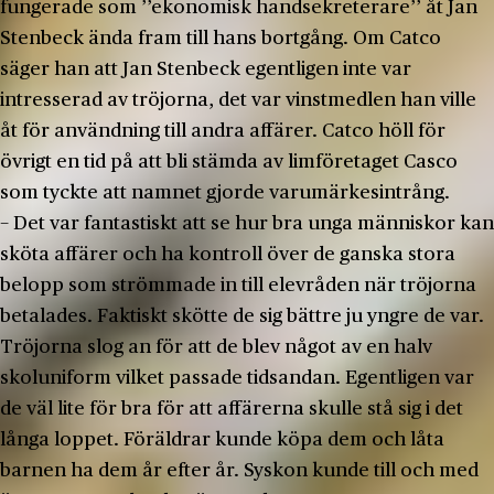
fungerade som ’’ekonomisk handsekreterare’’ åt Jan
Stenbeck ända fram till hans bortgång. Om Catco
säger han att Jan Stenbeck egentligen inte var
intresserad av tröjorna, det var vinstmedlen han ville
åt för användning till andra affärer. Catco höll för
övrigt en tid på att bli stämda av limföretaget Casco
som tyckte att namnet gjorde varumärkesintrång.
− Det var fantastiskt att se hur bra unga människor kan
sköta affärer och ha kontroll över de ganska stora
belopp som strömmade in till elevråden när tröjorna
betalades. Faktiskt skötte de sig bättre ju yngre de var.
Tröjorna slog an för att de blev något av en halv
skoluniform vilket passade tidsandan. Egentligen var
de väl lite för bra för att affärerna skulle stå sig i det
långa loppet. Föräldrar kunde köpa dem och låta
barnen ha dem år efter år. Syskon kunde till och med