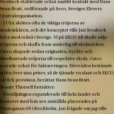
Stenbeck etablerade också snabbt kontakt med Hans
Iwan Bratt, ordförande på Seco, Sveriges Elevers
Centralorganisation.
− I USA sköttes ofta de viktiga tröjorna av
studentkåren, och det konceptet ville Jan Stenbeck
köra med också i Sverige. Vi på SECO AB skulle sälja
tröjorna och skaffa fram underlag till skolmärken.
Catco skapade sedan originalen, tryckte och
distribuerade tröjorna till respektive skola. Catco
svarade också för faktureringen. Elevråden bestämde
själva över sina priser, så de tjänade en slant och SECO
AB fick provision, berättar Hans Iwan Bratt.
Svante Thorsell fortsätter:
− Försäljningen expanderade till hela landet och
kontoret med fem-sex anställda placerades på
Tantogatan 65 i Stockholm. Jan frågade om jag ville