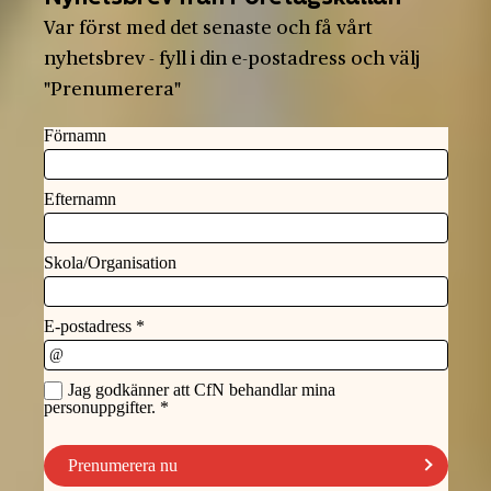
Var först med det senaste och få vårt
nyhetsbrev - fyll i din e-postadress och välj
"Prenumerera"