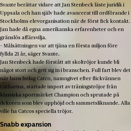
Svante berättar vidare att Jan Stenbeck läste juridik i
Uppsala och han själv hade avancerat till ordförande i
Stockholms elevorganisation när de först fick kontakt.
Jan hade då egna amerikanska erfarenheter och en
gränslös affärsvilja.
− Målsättningen var att tjäna en första miljon före
fyllda 21 år, säger Svante.
Jan Stenbeck hade förstått att skoltröjor kunde bli
något stort och gett sig in i branschen. Full fart blev det
när hans bolag Catco, namngivet efter flickvännen
Catharina, startade import av träningströjor från
klassiska sportmärket Champion och sprutade på
dekoren som blev upphöjd och sammetsliknande. Alla
ville ha Catcos speciella tröjor.
Snabb expansion