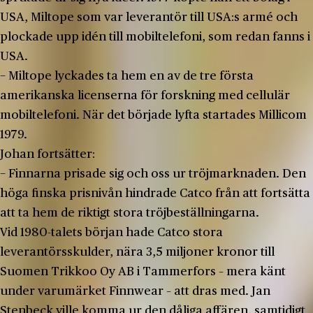
USA, Miltope som var leverantör till USA:s armé och
plockade upp idén till mobiltelefoni, som redan fanns i
USA.
− Miltope lyckades ta hem en av de tre första
amerikanska licenserna för forskning med cellulär
mobiltelefoni. När det började lyfta startades Millicom
1979.
Johan fortsätter:
− Finnarna prisade sig och oss ur tröjmarknaden. Den
höga finska prisnivån hindrade Catco från att fortsätta
att ta hem de riktigt stora tröjbeställningarna.
Vid 1980-talets början hade Catco stora
leverantörsskulder, nära 3,5 miljoner kronor till
Suomen Trikkoo Oy AB i Tammerfors – mera känt
under varumärket Finnwear – att dras med. Jan
Stenbeck ville komma ur den dåliga affären, samtidigt