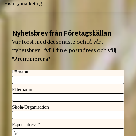
History marketing
Nyhetsbrev från Företagskällan
Var först med det senaste och få vårt
nyhetsbrev - fyll i din e-postadress och välj
"Prenumerera"