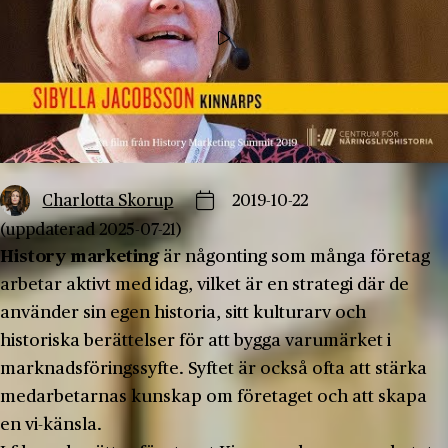
Charlotta Skorup
2019-10-22
(uppdaterad 2025-07-21)
History marketing
är någonting som många företag
arbetar aktivt med idag, vilket är en strategi där de
använder sin egen historia, sitt kulturarv och
historiska berättelser för att bygga varumärket i
marknadsföringssyfte. Syftet är också ofta att stärka
medarbetarnas kunskap om företaget och att skapa
en vi-känsla.