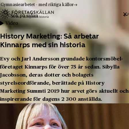
Gymnasiearbetet - med riktiga källor
Sök efter:
Hoppa till innehåll
Till innehåll
Video
History Marketing: Så arbetar
Kinnarps med sin historia
Evy och Jarl Andersson grundade kontorsmöbel­
före­taget Kinnarps för över 75 år sedan. Sibylla
Jacobsson, deras dotter och bolagets
styrelseordförande, berättade på History
Marketing Summti 2019 hur arvet görs aktuellt och
inspirerande för dagens 2 300 anställda.