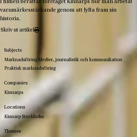
I filmen berättar företaget Kinnarps hur man arbetat
varumärkesstärkande genom att lyfta fram sin
historia.
Skriv ut artikel
Subjects
Marknadsföring
Medier, journalistik och kommunikation
Praktisk marknadsföring
Companies
Kinnarps
Locations
Kinnarp
Stockholm
Themes