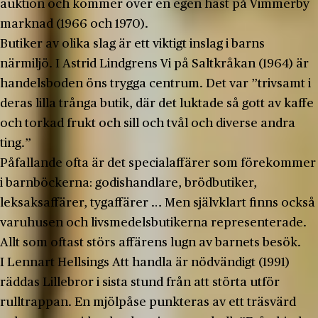
auktion och kommer över en egen häst på Vimmerby
marknad (1966 och 1970).
Butiker av olika slag är ett viktigt inslag i barns
närmiljö. I Astrid Lindgrens Vi på Saltkråkan (1964) är
handelsboden öns trygga centrum. Det var ”trivsamt i
deras lilla trånga butik, där det luktade så gott av kaffe
och torkad frukt och sill och tvål och diverse andra
ting.”
Påfallande ofta är det specialaffärer som förekommer
i barnböckerna: godishandlare, brödbutiker,
leksaksaffärer, tygaffärer … Men självklart finns också
varuhusen och livsmedelsbutikerna representerade.
Allt som oftast störs affärens lugn av barnets besök.
I Lennart Hellsings Att handla är nödvändigt (1991)
räddas Lillebror i sista stund från att störta utför
rulltrappan. En mjölpåse punkteras av ett träsvärd