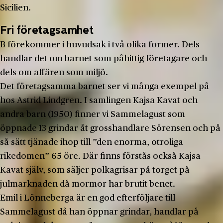
Sicilien.
Fri företagsamhet
B förekommer i huvudsak i två olika former. Dels
handlar det om barnet som påhittig företagare och
dels om affären som miljö.
Det företagsamma barnet ser vi många exempel på
hos Astrid Lindgren. I samlingen Kajsa Kavat och
andra barn (1950) finner vi Sammelagust som
öppnade 13 grindar åt grosshandlare Sörensen och på
så sätt tjänade ihop till ”den enorma, otroliga
rikedomen” 65 öre. Där finns förstås också Kajsa
Kavat själv, som säljer polkagrisar på torget på
julmarknaden då mormor har brutit benet.
Emil i Lönneberga är en god efterföljare till
Sammelagust då han öppnar grindar, handlar på