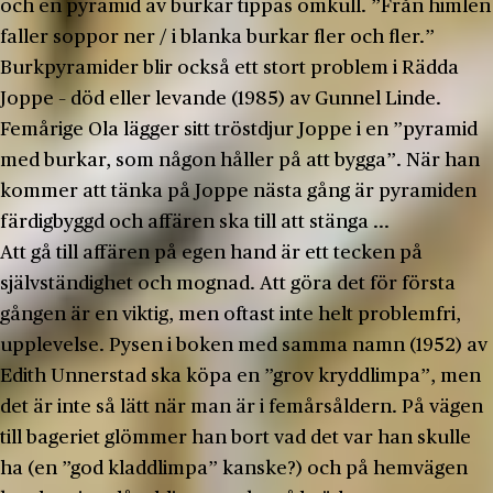
och en pyramid av burkar tippas omkull. ”Från himlen
faller soppor ner / i blanka burkar fler och fler.”
Burkpyramider blir också ett stort problem i Rädda
Joppe – död eller levande (1985) av Gunnel Linde.
Femårige Ola lägger sitt tröstdjur Joppe i en ”pyramid
med burkar, som någon håller på att bygga”. När han
kommer att tänka på Joppe nästa gång är pyramiden
färdigbyggd och affären ska till att stänga ...
Att gå till affären på egen hand är ett tecken på
självständighet och mognad. Att göra det för första
gången är en viktig, men oftast inte helt problemfri,
upplevelse. Pysen i boken med samma namn (1952) av
Edith Unnerstad ska köpa en ”grov kryddlimpa”, men
det är inte så lätt när man är i femårsåldern. På vägen
till bageriet glömmer han bort vad det var han skulle
ha (en ”god kladdlimpa” kanske?) och på hemvägen