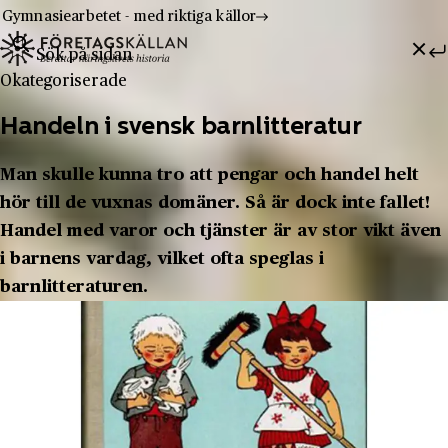
Gymnasiearbetet - med riktiga källor
Sök efter:
Hoppa till innehåll
Till innehåll
Okategoriserade
Handeln i svensk barnlitteratur
Man skulle kunna tro att pengar och handel helt
hör till de vuxnas domäner. Så är dock inte fallet!
Handel med varor och tjänster är av stor vikt även
i barnens vardag, vilket ofta speglas i
barnlitteraturen.