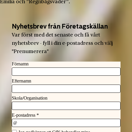
Emilia och ”Regnbågsväder”.
Nyhetsbrev från Företagskällan
Var först med det senaste och få vårt
nyhetsbrev - fyll i din e-postadress och välj
"Prenumerera"