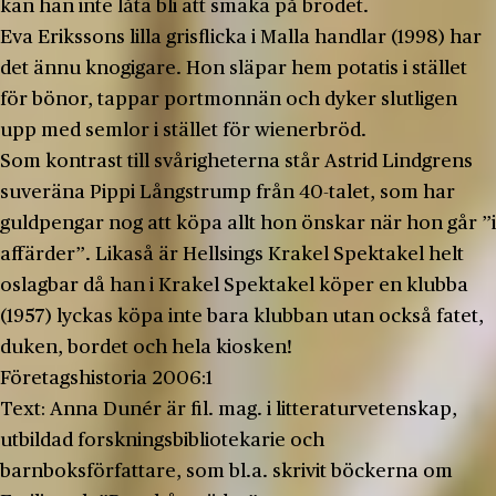
kan han inte låta bli att smaka på brödet.
Eva Erikssons lilla grisflicka i Malla handlar (1998) har
det ännu knogigare. Hon släpar hem potatis i stället
för bönor, tappar portmonnän och dyker slutligen
upp med semlor i stället för wienerbröd.
Som kontrast till svårigheterna står Astrid Lindgrens
suveräna Pippi Långstrump från 40-talet, som har
guldpengar nog att köpa allt hon önskar när hon går ”i
affärder”. Likaså är Hellsings Krakel Spektakel helt
oslagbar då han i Krakel Spektakel köper en klubba
(1957) lyckas köpa inte bara klubban utan också fatet,
duken, bordet och hela kiosken!
Företagshistoria 2006:1
Text: Anna Dunér är fil. mag. i litteraturvetenskap,
utbildad forskningsbibliotekarie och
barnboksförfattare, som bl.a. skrivit böckerna om