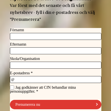
Var först med det senaste och få vårt
nyhetsbrev - fyll i din e-postadress och välj
"Prenumerera"