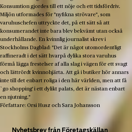
Konsumtion gjordes till ett nöje och ett tidsfördriv.
Miljön utformades för "nyfikna strövare", som
varuhuschefen uttryckte det, på ett sätt så att
konsumerandet inte bara blev bekvämt utan också
underhållande. En kvinnlig journalist skrev i
Stockholms Dagblad: "Det är något utomordentligt
raffineradt i det sätt hvarpå dylika stora varuhus
förmå lägga frestelser af alla slag i vägen för ett svagt
och lättrördt kvinnohjärta. Att gå i butiker hör annars
inte till det enbart roliga i den här världen, men att få
`go shopping' i ett dylikt palats, det är nästan enbart
en njutning."
Författare: Orsi Husz och Sara Johansson
Nyhetsbrev från Företagskällan