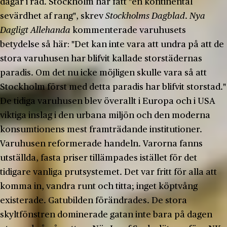
dagar i rad. Stockholm har fått "en kontinental
sevärdhet af rang", skrev
Stockholms Dagblad
.
Nya
Dagligt
Allehanda
kommenterade varuhusets
betydelse så här: "Det kan inte vara att undra på att de
stora varuhusen har blifvit kallade storstädernas
paradis. Om det nu icke möjligen skulle vara så att
Stockholm först med detta paradis har blifvit storstad."
De tidiga varuhusen blev överallt i Europa och i USA
viktiga inslag i den urbana miljön och den moderna
konsumtionens mest framträdande institutioner.
Varuhusen reformerade handeln. Varorna fanns
utställda, fasta priser tillämpades istället för det
tidigare vanliga prutsystemet. Det var fritt för alla att
komma in, vandra runt och titta; inget köptvång
existerade. Gatubilden förändrades. De stora
skyltfönstren dominerade gatan inte bara på dagen