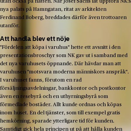
utan också på natten. När Josef Sachs lät uppföra NK:s
nya palats på Hamngatan, ritat av arkitekten
Ferdinand Boberg, breddades därför även trottoaren
utanför.
Att handla blev ett nöje
"Fördelen att köpa i varuhus" hette ett avsnitt i den
presentationsbroschyr som NK gav ut i samband med
det nya varuhusets öppnande. Där hävdar man att
varuhusen "motsvara moderna människors anspråk".
I varuhuset fanns, förutom en rad
försäljningsavdelningar, bankkontor och postkontor
även en resebyrå och en uthyrningsbyrå som
förmedlade bostäder. Allt kunde ordnas och köpas
inom huset. En del tjänster, som till exempel gratis
hemkörning, sparade ytterligare tid för kunden.
Samtidigt gick hela principen ut på att hålla kunden