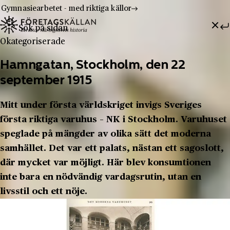
Gymnasiearbetet - med riktiga källor
Sök efter:
Hoppa till innehåll
Till innehåll
Okategoriserade
Hamngatan, Stockholm, den 22
september 1915
Mitt under första världskriget invigs Sveriges
första riktiga varuhus – NK i Stockholm. Varuhuset
speglade på mängder av olika sätt det moderna
samhället. Det var ett palats, nästan ett sagoslott,
där mycket var möjligt. Här blev konsumtionen
inte bara en nödvändig vardagsrutin, utan en
livsstil och ett nöje.