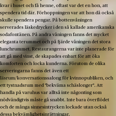
kvar i huset och få henne, oftast var det en hon, att
spendera tid där. Förhoppningen var att hon då också
skulle spendera pengar. På bottenvåningen
serverades läskedrycker i den så kallade amerikanska
sodafontänen. På andra våningen fanns det mycket
eleganta terummet och på fjärde våningen det stora
lunchrummet. Restaurangerna var inte planerade för
att gå med vinst, de skapades enbart för att öka
komforten och locka kunderna. Förutom de olika
serveringarna fanns det även ett
läsrum/konversationssalong för kvinnopubliken, och
ett tystnadsrum med "bekväma schäslonger". Att
handla på varuhus var alltså inte någonting som
nödvändigtvis måste gå snabbt. Inte bara överflödet
och de många sinnesintrycken lockade utan också
dessa bekvämlighetsinrättningar.