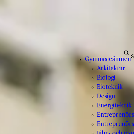
Sök e
Gymnasieämnen
Arkitektur
Biologi
Bioteknik
Design
Energiteknik
Entreprenör
Entreprenörs
Film- och tv-