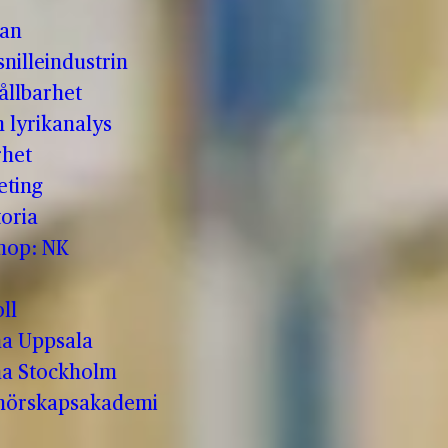
man
nilleindustrin
ållbarhet
h lyrikanalys
rhet
eting
oria
shop: NK
ll
a Uppsala
a Stockholm
enörskapsakademi