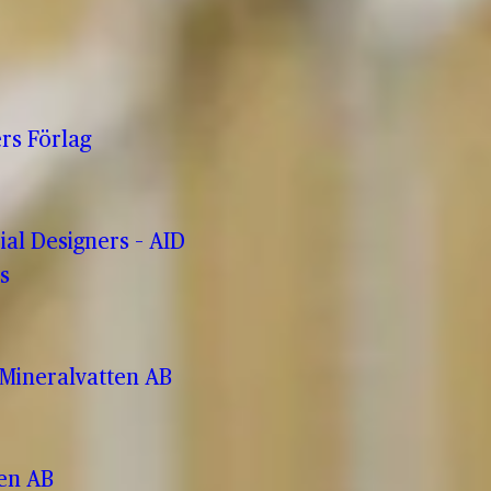
rs Förlag
rial Designers – AID
s
Mineralvatten AB
ren AB