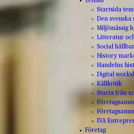
Teman
Startsida te
Den svenska s
Miljömässig h
Litteratur oc
Social hållba
History mark
Handelns hist
Digital work
Källkritik
Starta från no
Företagsamm
Företagsamm
IVA Entrepr
Företag