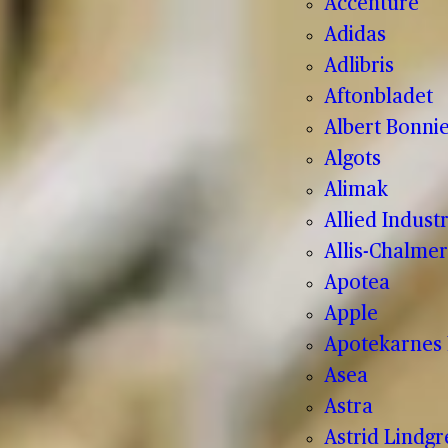
Accenture
Adidas
Adlibris
Aftonbladet
Albert Bonnie
Algots
Alimak
Allied Indust
Allis-Chalmer
Apotea
Apple
Apotekarnes 
Asea
Astra
Astrid Lindg