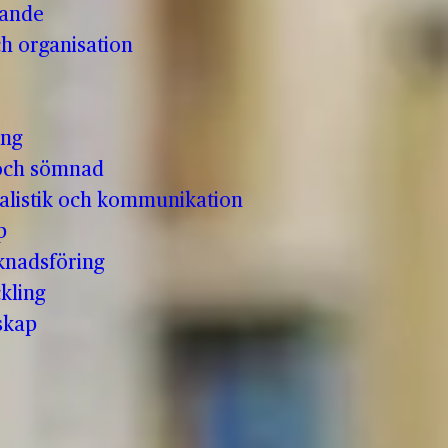
vande
h organisation
ing
och sömnad
nalistik och kommunikation
p
knadsföring
kling
skap