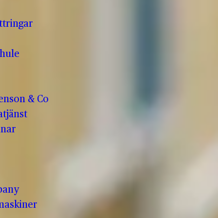
ttringar
hule
enson & Co
tjänst
anar
pany
maskiner