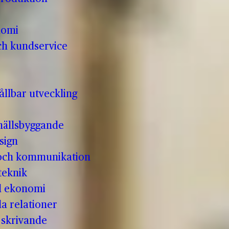
nomi
ch kundservice
llbar utveckling
hällsbyggande
sign
 och kommunikation
teknik
ll ekonomi
la relationer
t skrivande