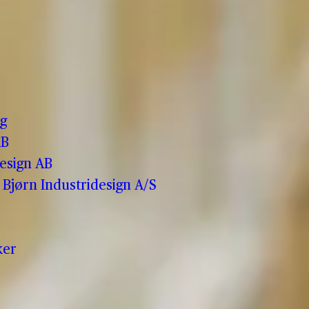
o
g
AB
esign AB
Bjørn Industridesign A/S
ker