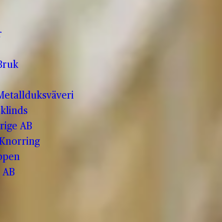
r
Bruk
etallduksväveri
klinds
rige AB
 Knorring
ppen
 AB