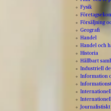
Fysik
Företagseko
Försäljning o
Geografi
Handel
Handel och hå
Historia
Hållbart sam
Industriell de
Information
Informations
Internatione
Internationel
Journalistisk