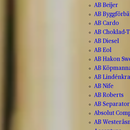
AB Beijer
AB Byggförbä
AB Cardo
AB Choklad-T
AB Diesel
AB Eol
AB Hakon Sw
AB Köpmanna
AB Lindénkr
AB Nife
AB Roberts
AB Separator
Absolut Com
AB Westerås