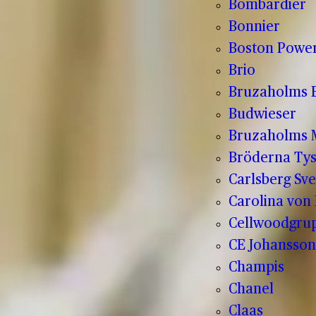
Bombardier
Bonnier
Boston Powe
Brio
Bruzaholms 
Budwieser
Bruzaholms M
Bröderna Tys
Carlsberg Sve
Carolina von
Cellwoodgru
CE Johansson
Champis
Chanel
Claas