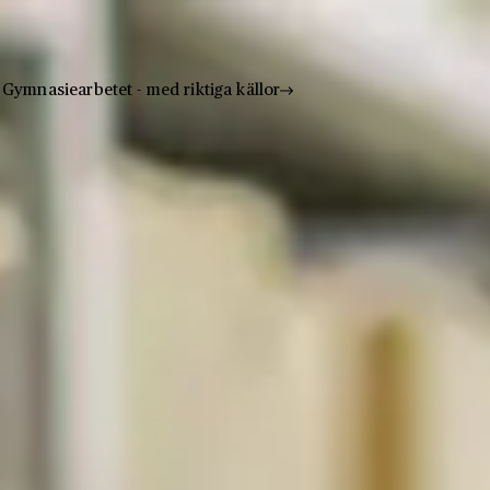
Gymnasiearbetet - med riktiga källor