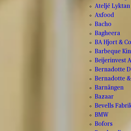
Ateljé Lyktan
Axfood
Bacho
Bagheera
BA Hjort & C
Barbeque Kin
Beijerinvest 
Bernadotte D
Bernadotte & 
Barnängen
Bazaar
Bevells Fabri
BMW
Bofors