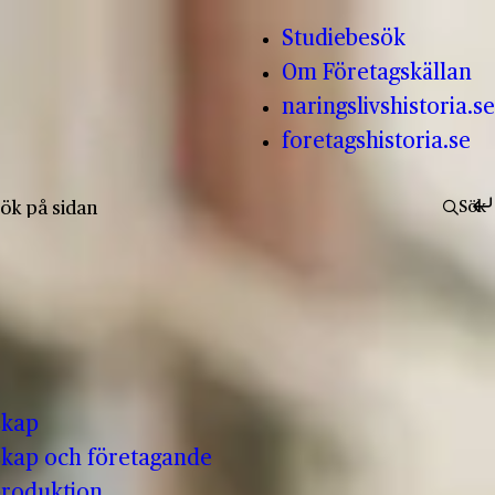
Studiebesök
Om Företagskällan
naringslivshistoria.se
foretagshistoria.se
fter:
Sök
skap
kap och företagande
produktion