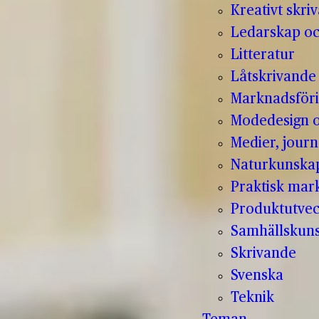
Kreativt skri
Ledarskap oc
Litteratur
Låtskrivande
Marknadsför
Modedesign 
Medier, jour
Naturkunska
Praktisk mar
Produktutvec
Samhällskun
Skrivande
Svenska
Teknik