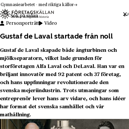
Gymnasiearbetet - med riktiga källor
Sök efter:
Hoppa till innehåll
Till innehåll
Personporträtt
Video
Gustaf de Laval startade från noll
Gustaf de Laval skapade både ångturbinen och
mjölkseparatorn, vilket lade grunden för
storföretagen Alfa Laval och DeLaval. Han var en
briljant innovatör med 92 patent och 37 företag,
och hans uppfinningar revolutionerade den
svenska mejeriindustrin. Trots utmaningar som
entreprenör lever hans arv vidare, och hans idéer
har format det svenska samhället och vår
mathållning.