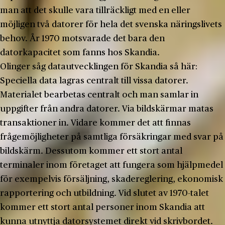
man att det skulle vara tillräckligt med en eller
möjligen två datorer för hela det svenska näringslivets
behov. År 1970 motsvarade det bara den
datorkapacitet som fanns hos Skandia.
Olinger såg datautvecklingen för Skandia så här:
Speciella data lagras centralt till vissa datorer.
Materialet bearbetas centralt och man samlar in
uppgifter från andra datorer. Via bildskärmar matas
transaktioner in. Vidare kommer det att finnas
frågemöjligheter på samtliga försäkringar med svar på
bildskärm. Dessutom kommer ett stort antal
terminaler inom företaget att fungera som hjälpmedel
för exempelvis försäljning, skadereglering, ekonomisk
rapportering och utbildning. Vid slutet av 1970-talet
kommer ett stort antal personer inom Skandia att
kunna utnyttja datorsystemet direkt vid skrivbordet.