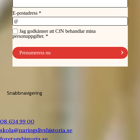
Snabbnavigering
08-634 99 00
skola@naringslivshistoria.se
foretagshistoria.se