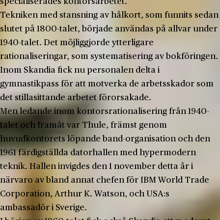
specialiserades kontorsarbetet.
Tekniken med stansning av hålkort, som funnits sedan
slutet på 1800-talet, började användas på allvar under
1940-talet. Det möjliggjorde ytterligare
rationaliseringar, som systematisering av bokföringen.
Inom Skandia fick nu personalen delta i
gymnastikpass för att motverka de arbetsskador som
det stillasittande arbetet förorsakade.
Men ledande inom kontorsrationalisering från 1940-
talet och framåt var Thule, främst genom
huvudkontorets löpande band-organisation och den
1961 färdigställda datorhallen med hypermodern
teknik. Hallen invigdes den 1 november detta år i
närvaro av bland annat chefen för IBM World Trade
Corporation, Arthur K. Watson, och USA:s
ambassadör i Sverige.