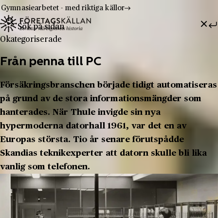
Gymnasiearbetet - med riktiga källor
Sök efter:
Hoppa till innehåll
Till innehåll
Okategoriserade
Från penna till PC
Försäkringsbranschen började tidigt automatiseras
på grund av de stora informationsmängder som
hanterades. När Thule invigde sin nya
hypermoderna datorhall 1961, var det en av
Europas största. Tio år senare förutspådde
Skandias teknikexperter att datorn skulle bli lika
vanlig som telefonen.