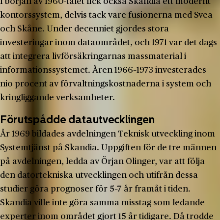
I början av 1960-talet fick också Skandia ett modernt
kontorssystem, delvis tack vare fusionerna med Svea
och Skåne. Under decenniet gjordes stora
investeringar inom dataområdet, och 1971 var det dags
att integrera livförsäkringarnas massmaterial i
informationssystemet. Åren 1966–1973 investerades
nio procent av förvaltningskostnaderna i system och
kringliggande verksamheter.
Förutspådde datautvecklingen
År 1969 bildades avdelningen Teknisk utveckling inom
Systemtjänst på Skandia. Uppgiften för de tre männen
på avdelningen, ledda av Örjan Olinger, var att följa
den datortekniska utvecklingen och utifrån dessa
studier göra prognoser för 5–7 år framåt i tiden.
Skandia ville inte göra samma misstag som ledande
experter inom området gjort 15 år tidigare. Då trodde