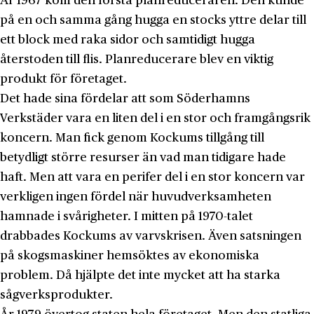
År 1967 kom den första planreduceraren. Den kunde
på en och samma gång hugga en stocks yttre delar till
ett block med raka sidor och samtidigt hugga
återstoden till flis. Planreducerare blev en viktig
produkt för företaget.
Det hade sina fördelar att som Söderhamns
Verkstäder vara en liten del i en stor och framgångsrik
koncern. Man fick genom Kockums tillgång till
betydligt större resurser än vad man tidigare hade
haft. Men att vara en perifer del i en stor koncern var
verkligen ingen fördel när huvudverksamheten
hamnade i svårigheter. I mitten på 1970-talet
drabbades Kockums av varvskrisen. Även satsningen
på skogsmaskiner hemsöktes av ekonomiska
problem. Då hjälpte det inte mycket att ha starka
sågverksprodukter.