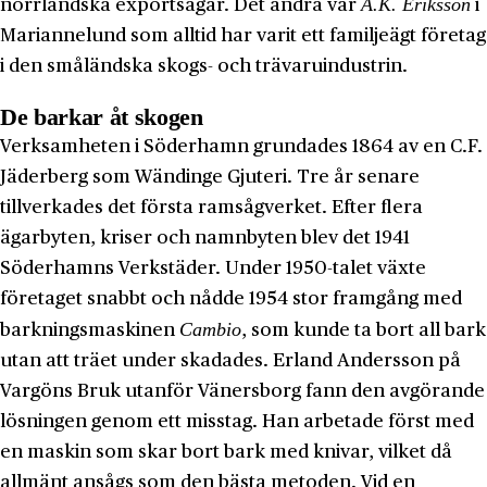
A.K. Eriksson
norrländska exportsågar. Det andra var
i
Mariannelund som alltid har varit ett familjeägt företag
i den småländska skogs- och trävaruindustrin.
De barkar åt skogen
Verksamheten i Söderhamn grundades 1864 av en C.F.
Jäderberg som Wändinge Gjuteri. Tre år senare
tillverkades det första ramsågverket. Efter flera
ägarbyten, kriser och namnbyten blev det 1941
Söderhamns Verkstäder. Under 1950-talet växte
företaget snabbt och nådde 1954 stor framgång med
Cambio
barkningsmaskinen
, som kunde ta bort all bark
utan att träet under skadades. Erland Andersson på
Vargöns Bruk utanför Vänersborg fann den avgörande
lösningen genom ett misstag. Han arbetade först med
en maskin som skar bort bark med knivar, vilket då
allmänt ansågs som den bästa metoden. Vid en