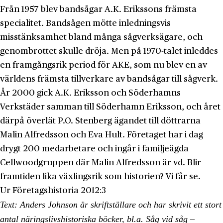
Från 1957 blev bandsågar A.K. Erikssons främsta
specialitet. Bandsågen mötte inledningsvis
misstänksamhet bland många sågverksägare, och
genombrottet skulle dröja. Men på 1970-talet inleddes
en framgångsrik period för AKE, som nu blev en av
världens främsta tillverkare av bandsågar till sågverk.
År 2000 gick A.K. Eriksson och Söderhamns
Verkstäder samman till Söderhamn Eriksson, och året
därpå överlät P.O. Stenberg ägandet till döttrarna
Malin Alfredsson och Eva Hult. Företaget har i dag
drygt 200 medarbetare och ingår i familjeägda
Cellwoodgruppen där Malin Alfredsson är vd. Blir
framtiden lika växlingsrik som historien? Vi får se.
Ur Företagshistoria 2012:3
Text: Anders Johnson är skriftställare och har skrivit ett stort
antal näringslivshistoriska böcker, bl.a. Såg vid såg –