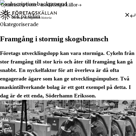
Gymnasiearbetet - med riktiga källor
Sök efter:
Hoppa till innehåll
Till innehåll
Okategoriserade
Framgång i stormig skogsbransch
Företags utvecklingslopp kan vara stormiga. Cykeln från
stor framgång till stor kris och åter till framgång kan gå
snabbt. En nyckelfaktor för att överleva är då ofta
engagerade ägare som kan ge utvecklingsimpulser. Två
maskintillverkande bolag är ett gott exempel på detta. I
dag är de ett enda, Söderhamn Eriksson.