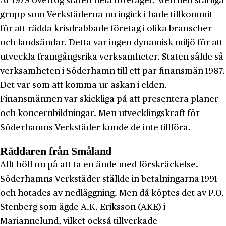
År 1979 övertog staten hela företaget. Men den statliga
grupp som Verkstäderna nu ingick i hade tillkommit
för att rädda krisdrabbade företag i olika branscher
och landsändar. Detta var ingen dynamisk miljö för att
utveckla framgångsrika verksamheter. Staten sålde så
verksamheten i Söderhamn till ett par finansmän 1987.
Det var som att komma ur askan i elden.
Finansmännen var skickliga på att presentera planer
och koncernbildningar. Men utvecklingskraft för
Söderhamns Verkstäder kunde de inte tillföra.
Räddaren från Småland
Allt höll nu på att ta en ände med förskräckelse.
Söderhamns Verkstäder ställde in betalningarna 1991
och hotades av nedläggning. Men då köptes det av P.O.
Stenberg som ägde A.K. Eriksson (AKE) i
Mariannelund, vilket också tillverkade