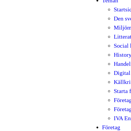
Teman
Starts
Den sve
Miljöm
Littera
Social 
Histor
Handeln
Digita
Källkri
Starta 
Företa
Företa
IVA En
Företag