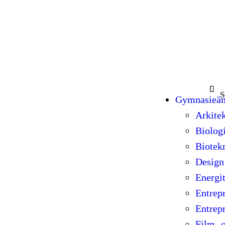
Sök e
Gymnasieä
Arkite
Biolog
Biotek
Design
Energi
Entrep
Entrep
Film- 