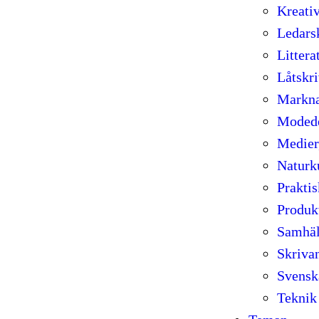
Kreativ
Ledars
Littera
Låtskr
Markna
Modede
Medier
Naturk
Prakti
Produk
Samhäl
Skriva
Svensk
Teknik