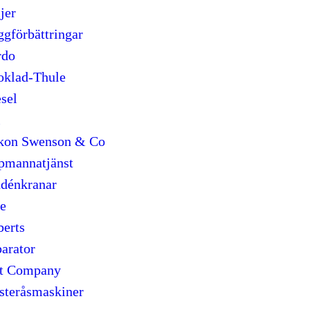
jer
gförbättringar
rdo
klad-Thule
sel
l
kon Swenson & Co
mannatjänst
dénkranar
e
erts
arator
t Company
teråsmaskiner