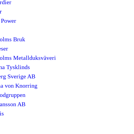
dier
r
 Power
olms Bruk
ser
olms Metallduksväveri
na Tysklinds
erg Sverige AB
na von Knorring
odgruppen
ansson AB
is