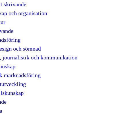
t skrivande
kap och organisation
tur
ivande
dsföring
sign och sömnad
, journalistik och kommunikation
unskap
sk marknadsföring
tutveckling
lskunskap
nde
a