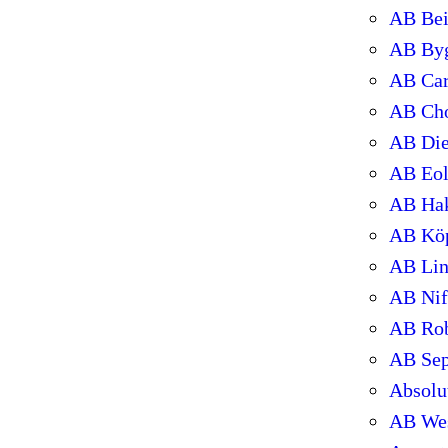
AB Bei
AB Byg
AB Ca
AB Cho
AB Die
AB Eo
AB Ha
AB Köp
AB Lin
AB Nif
AB Rob
AB Sep
Absolu
AB Wes