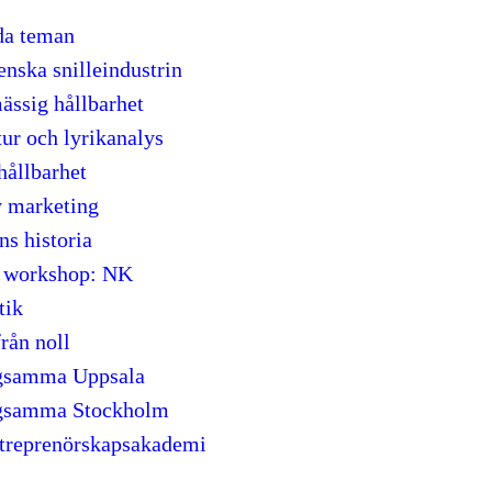
ida teman
nska snilleindustrin
ässig hållbarhet
tur och lyrikanalys
hållbarhet
y marketing
s historia
l workshop: NK
tik
från noll
gsamma Uppsala
gsamma Stockholm
treprenörskapsakademi