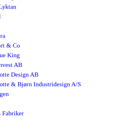
 Lyktan
d
ra
rt & Co
ue King
invest AB
otte Design AB
otte & Bjørn Industridesign A/S
gen
s Fabriker