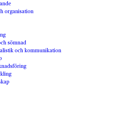
vande
h organisation
ing
och sömnad
nalistik och kommunikation
p
knadsföring
kling
skap