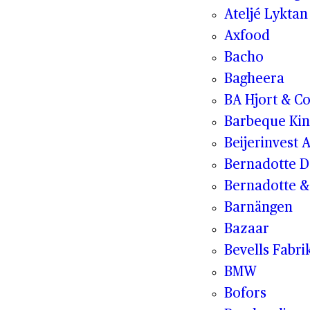
Ateljé Lyktan
Axfood
Bacho
Bagheera
BA Hjort & C
Barbeque Kin
Beijerinvest 
Bernadotte D
Bernadotte & 
Barnängen
Bazaar
Bevells Fabri
BMW
Bofors