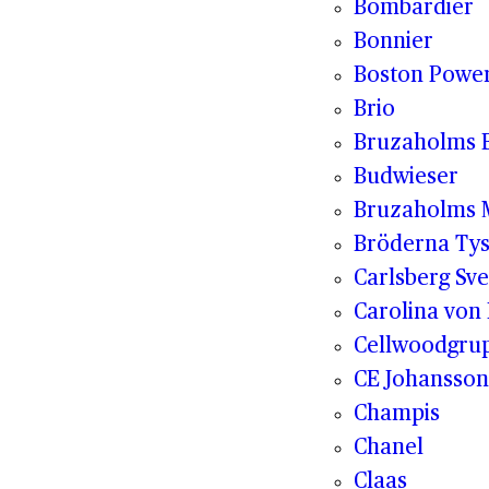
Bombardier
Bonnier
Boston Powe
Brio
Bruzaholms 
Budwieser
Bruzaholms M
Bröderna Tys
Carlsberg Sve
Carolina von
Cellwoodgru
CE Johansson
Champis
Chanel
Claas