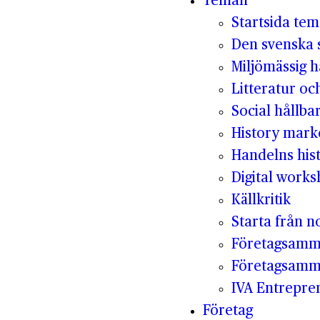
Teman
Startsida te
Den svenska s
Miljömässig h
Litteratur oc
Social hållba
History mark
Handelns hist
Digital work
Källkritik
Starta från no
Företagsamm
Företagsamm
IVA Entrepr
Företag