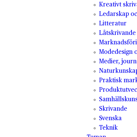
Kreativt skri
Ledarskap oc
Litteratur
Låtskrivande
Marknadsför
Modedesign 
Medier, jour
Naturkunska
Praktisk mar
Produktutvec
Samhällskun
Skrivande
Svenska
Teknik