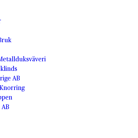
r
Bruk
etallduksväveri
klinds
rige AB
 Knorring
ppen
 AB