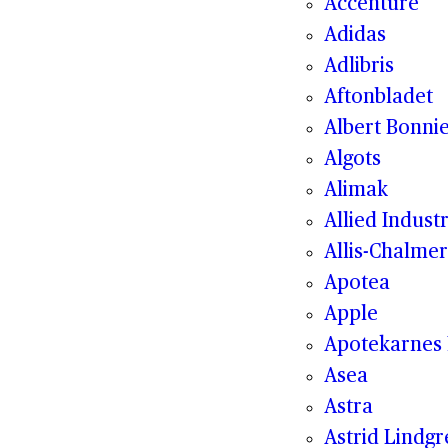
Accenture
Adidas
Adlibris
Aftonbladet
Albert Bonnie
Algots
Alimak
Allied Indust
Allis-Chalmer
Apotea
Apple
Apotekarnes 
Asea
Astra
Astrid Lindg