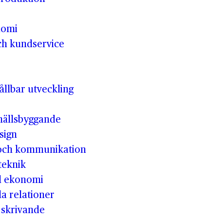
nomi
ch kundservice
llbar utveckling
hällsbyggande
sign
 och kommunikation
teknik
ll ekonomi
la relationer
t skrivande