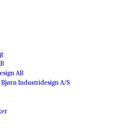
o
g
AB
esign AB
Bjørn Industridesign A/S
ker