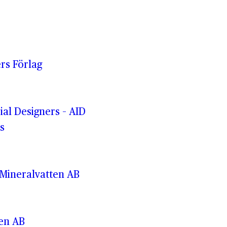
rs Förlag
rial Designers – AID
s
Mineralvatten AB
ren AB