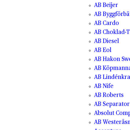
AB Beijer
AB Byggförbä
AB Cardo
AB Choklad-T
AB Diesel
AB Eol
AB Hakon Sw
AB Köpmanna
AB Lindénkr
AB Nife
AB Roberts
AB Separator
Absolut Com
AB Westerås