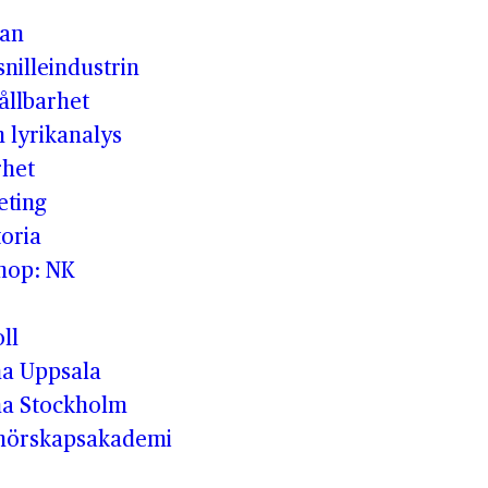
man
nilleindustrin
ållbarhet
h lyrikanalys
rhet
eting
oria
shop: NK
ll
a Uppsala
a Stockholm
enörskapsakademi