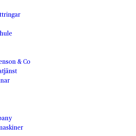
ttringar
hule
enson & Co
tjänst
anar
pany
maskiner