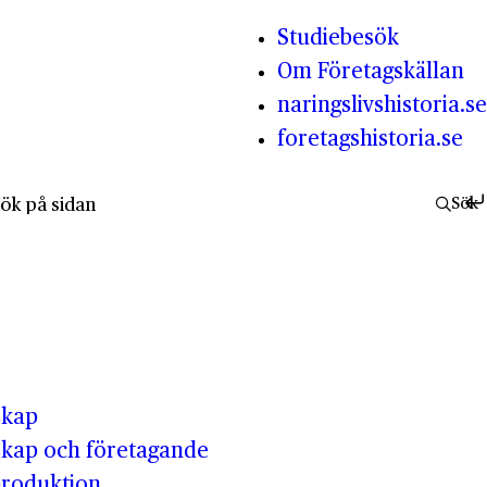
Studiebesök
Om Företagskällan
naringslivshistoria.se
foretagshistoria.se
fter:
Sök
skap
kap och företagande
produktion