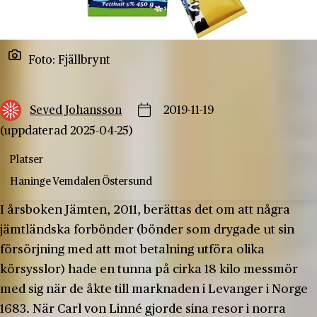
Foto: Fjällbrynt
Seved Johansson
2019-11-19
(uppdaterad 2025-04-25)
Platser
Haninge
Vemdalen
Östersund
I årsboken Jämten, 2011, berättas det om att några
jämtländska forbönder (bönder som drygade ut sin
försörjning med att mot betalning utföra olika
körsysslor) hade en tunna på cirka 18 kilo messmör
med sig när de åkte till marknaden i Levanger i Norge
1683. När Carl von Linné gjorde sina resor i norra