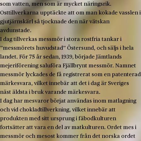
som vatten, men som är mycket näringsrik.
Osttillverkarna upptäckte att om man kokade vasslen i
gjutjärnskärl så tjocknade den när vätskan
avdunstade.
I dag tillverkas messmör i stora rostfria tankar i
”messmörets huvudstad” Östersund, och säljs i hela
landet. För 75 år sedan, 1939, började Jämtlands
mejeriförening saluföra Fjällbrynt messmör. Namnet
messmör lyckades de få registrerat som en patenterad
märkesvara, vilket innebär att det i dag är Sveriges
näst äldsta i bruk varande märkesvara.
I dag har mesvaror börjat användas inom matlagning
och vid chokladtillverkning, vilket innebär att
produkten med sitt ursprung i fäbodkulturen
fortsätter att vara en del av matkulturen. Ordet mes i
messmör och mesost kommer från det norska ordet