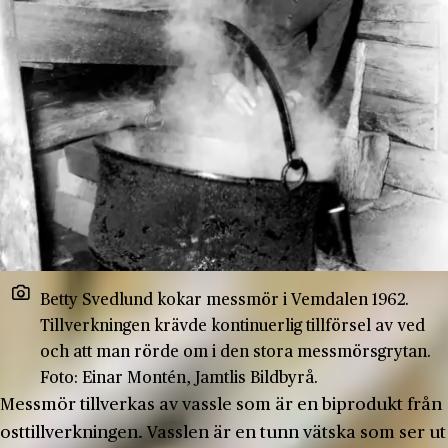
Betty Svedlund kokar messmör i Vemdalen 1962.
Tillverkningen krävde kontinuerlig tillförsel av ved
och att man rörde om i den stora messmörsgrytan.
Foto: Einar Montén, Jamtlis Bildbyrå.
Messmör tillverkas av vassle som är en biprodukt från
osttillverkningen. Vasslen är en tunn vätska som ser ut