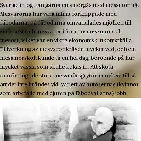
Sverige intog han gärna en smörgås med messmör på.
Mesvarorna har varit intimt förknippade med
fäbodarna. På fäbodarna omvandlades mjölken till
smör, ost och mesvaror i form av messmör och
mesost, vilket var en viktig ekonomisk inkomstkälla.
Tillverkning av mesvaror krävde mycket ved, och ett
messmörskok kunde ta en hel dag, beroende på hur
mycket vassla som skulle kokas in. Att sköta
omrörning i de stora messmörsgrytorna och se till så
att det inte brändes vid, var ett av butösernas (kvinnor
som arbetade med djuren på fäbodvallarna) jobb.