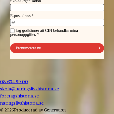
08-634 99 00
skola@naringslivshistoria.se
foretagshistoria.se
naringslivshistoria.se
© 2026
Producerad av
Generation