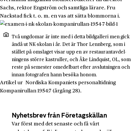
Sachs, rektor Engström och samt­liga lärare. Fru
Nackstad fick t. o. m. en vas att sätta blom­morna i.
Två ungdomar är inte med i detta bildgalleri men gick
ändå ut NK-skolan i år. Det är Thor Lennberg, som i
stället på omslaget visar upp en av restaurantavdel­
ningens större kastruller, och Åke Lindquist, OL, som
reste på semester ome­delbart efter avslutningen och
innan fotografen hann besöka honom.
Artikel ur Nordiska Kompaniets personaltidning
Kompanirullan 1954:7 (årgång 28).
Nyhetsbrev från Företagskällan
Var först med det senaste och få vårt