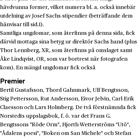
hävdvunna for­mer, vilket numera bl. a. också innebär
utdelning av Josef Sachs­-stipendier (beträffande dem
hänvisar till sid.1).
Samtliga ungdomar, som återfinns på denna sida, fick
därvid mottaga sina betyg ur direktör Sachs hand (plus
Thor Lennberg, XR, som återfinns på omslaget samt
Åke Lindqvist, OR, som var bortrest när fotografen
kom). En mängd ungdomar fick också
Premier
Bertil Gustafsson, Thord Gahnmark, Ulf Bengtsson,
Stig Petters­son, Rut Andersson, Eivor Jelvin, Carl-Erik
Claesson och Lars Holmberg. De två förstnämnda fick
Norstedts uppslagsbok, f. ö. var det Frans G.
Bengtssons "Röde Orm", Hjorth-Wetterströms "Utö",
"Ådalens poesi", "Boken om San Michele" och Stefan