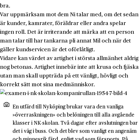
bra.
Var uppmärksam mot dem Ni talar med, om det sedan
är kun­der, kamrater, föräldrar eller andra spelar
ingen roll. Det är irri­terande att märka att en person
man talar till har tankarna pli annat Mil och när det
gäller kundservicen är det oförlåtligt.
Vidare kan värdet av artighet i största allmänhet aldrig
nog be­tonas. Artighet innebär inte att krusa och fjäska
utan man skall uppträda på ett vänligt, hövligt och
korrekt sätt mot sina med­människor.
En utfärd till Nyköping brukar vara den vanliga
»överrask­ningen» och belöningen till alla avgå­ende
klasser i NK-skolan. Två dagar efter avslutningen bar
det i väg i buss. Och det blev som vanligt en angenäm
och minnesrik färd, enligt vad som försports. På