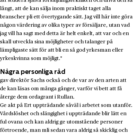
att studera själva försäljningstekniken och driva den så
långt, att de kan sälja inom praktiskt taget alla
branscher pli ett övertygande sätt. Jag vill här inte göra
någon värdering av olika typer av försäljare, utan vad
jag vill ha sagt med detta är helt enkelt, att var och en
skall ut­veckla sina möjligheter och talanger på
lämpligaste sätt för att bli en så god yrkesman eller
yrkeskvinna som möjligt."
Några personliga råd
gav direktör Sachs också och de var av den arten att
de kan läsas om många gånger, varför vi bett att få
återge dem ordagrant i Rullan.
Ge akt på Ert uppträdande såväl i arbetet som utanför.
Vårds­löshet och slängighet i uppträdande blir lätt en
ful ovana och kan aldrig ge utomstående personer
förtroende, man mli sedan vara aldrig så skicklig och