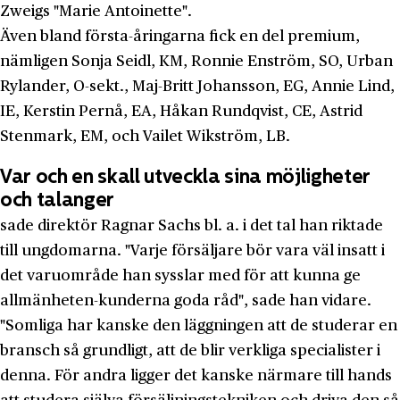
Zweigs "Marie Antoinette".
Även bland första-åringarna fick en del premium,
nämligen Sonja Seidl, KM, Ronnie Enström, SO, Urban
Rylander, O-sekt., Maj-Britt Johansson, EG, Annie Lind,
IE, Kerstin Pernå, EA, Håkan Rundqvist, CE, Astrid
Stenmark, EM, och Vailet Wikström, LB.
Var och en skall utveckla sina möjligheter
och talanger
sade direktör Ragnar Sachs bl. a. i det tal han riktade
till ungdo­marna. "Varje försäljare bör vara väl insatt i
det varuområde han sysslar med för att kunna ge
allmänheten-kunderna goda råd", sade han vidare.
"Somliga har kanske den läggningen att de studerar en
bransch så grundligt, att de blir verkliga specialister i
denna. För andra ligger det kanske närmare till hands