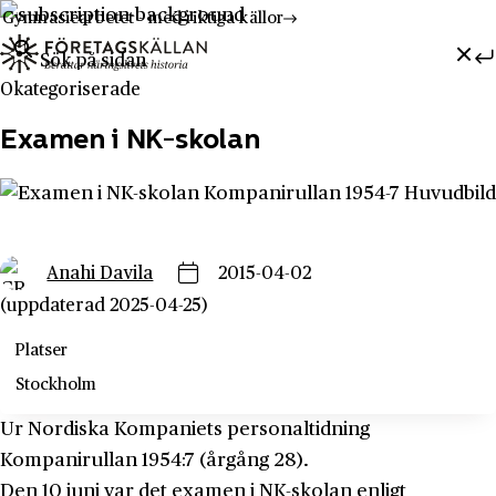
Gymnasiearbetet - med riktiga källor
Sök efter:
Hoppa till innehåll
Till innehåll
Okategoriserade
Examen i NK-skolan
Anahi Davila
2015-04-02
(uppdaterad 2025-04-25)
Platser
Stockholm
Ur Nordiska Kompaniets personaltidning
Kompanirullan 1954:7 (årgång 28).
Den 10 juni var det examen i NK-skolan enligt