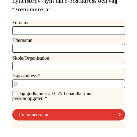
nyhetsbrev - fyll i din e-postadress och välj
"Prenumerera"