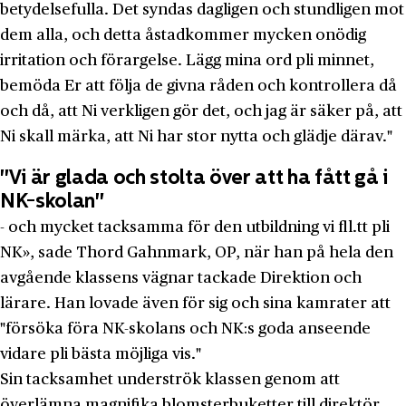
betydelsefulla. Det syndas dagligen och stundligen mot
dem alla, och detta åstadkommer myc­ken onödig
irritation och förargelse. Lägg mina ord pli minnet,
bemöda Er att följa de givna råden och kontrollera då
och då, att Ni verkligen gör det, och jag är säker på, att
Ni skall märka, att Ni har stor nytta och glädje därav."
"Vi är glada och stolta över att ha fått gå i
NK-skolan"
- och mycket tacksamma för den utbildning vi fll.tt pli
NK», sade Thord Gahnmark, OP, när han på hela den
avgående klassens vägnar tackade Direktion och
lärare. Han lovade även för sig och sina kamrater att
"försöka föra NK-skolans och NK:s goda an­seende
vidare pli bästa möjliga vis."
Sin tacksamhet underströk klassen genom att
överlämna magni­fika blomsterbuketter till direktör