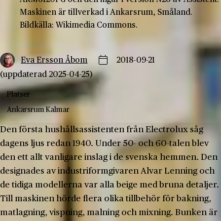
Maskinen är tillverkad i Ankarsrum, Småland.
Bildkälla: Wikimedia Commons.
Eva Ersson Åbom
2018-09-21
(uppdaterad 2025-04-25)
Platser
Ankarsrum
Kalmar
Den första hushållsassistenten från Electrolux såg
dagens ljus redan 1940. Under 50- och 60-talen blev
den ett allt vanligare inslag i de svenska hemmen. Den
designades av industriformgivaren Alvar Lenning och
de tidiga modellerna var alla beige med bruna detaljer.
Till maskinen hörde flera olika tillbehör för bakning,
matlagning, vispning, malning och mixning. Bunken är