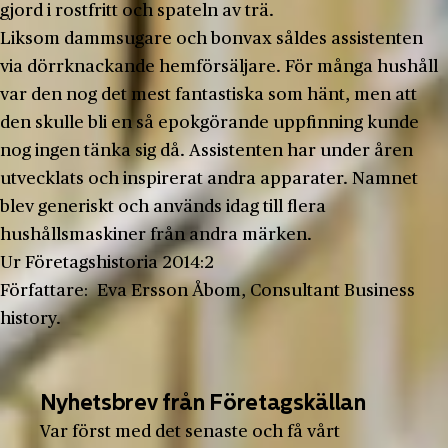
gjord i rostfritt och spateln av trä.
Liksom dammsugare och bonvax såldes assistenten
via dörrknackande hemförsäljare. För många hushåll
var den nog det mest fantastiska som hänt, men att
den skulle bli en så epokgörande uppfinning kunde
nog ingen tänka sig då. Assistenten har under åren
utvecklats och inspirerat andra apparater. Namnet
blev generiskt och används idag till flera
hushållsmaskiner från andra märken.
Ur Företagshistoria 2014:2
Författare: Eva Ersson Åbom, Consultant Business
history.
Nyhetsbrev från Företagskällan
Var först med det senaste och få vårt