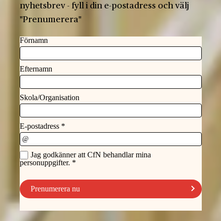
nyhetsbrev - fyll i din e-postadress och välj
"Prenumerera"