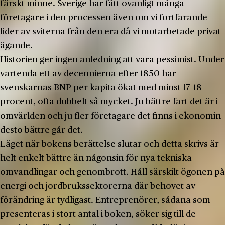
färskt minne. Sverige har fått ovanligt många
företagare i den processen även om vi fortfarande
lider av sviterna från den era då vi motarbetade privat
ägande.
Historien ger ingen anledning att vara pessimist. Under
vartenda ett av decennierna efter 1850 har
svenskarnas BNP per kapita ökat med minst 17–18
procent, ofta dubbelt så mycket. Ju bättre fart det är i
omvärlden och ju fler företagare det finns i ekonomin
desto bättre går det.
Läget när bokens berättelse slutar och detta skrivs är
helt enkelt bättre än någonsin för nya tekniska
omvandlingar och genombrott. Håll särskilt ögonen på
energi och jordbrukssektorerna där behovet av
förändring är tydligast. Entreprenörer, sådana som
presenteras i stort antal i boken, söker sig till de