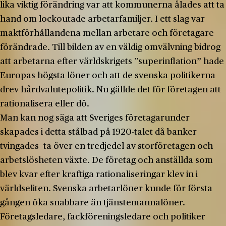
lika viktig förändring var att kommunerna ålades att ta
hand om lockoutade arbetarfamiljer. I ett slag var
maktförhållandena mellan arbetare och företagare
förändrade. Till bilden av en väldig omvälvning bidrog
att arbetarna efter världskrigets ”superinflation” hade
Europas högsta löner och att de svenska politikerna
drev hårdvalutepolitik. Nu gällde det för företagen att
rationalisera eller dö.
Man kan nog säga att Sveriges företagarunder
skapades i detta stålbad på 1920-talet då banker
tvingades ta över en tredjedel av storföretagen och
arbetslösheten växte. De företag och anställda som
blev kvar efter kraftiga rationaliseringar klev in i
världseliten. Svenska arbetarlöner kunde för första
gången öka snabbare än tjänstemannalöner.
Företagsledare, fackföreningsledare och politiker