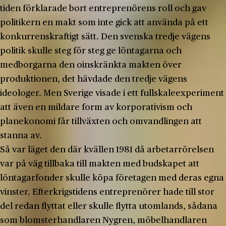
tiden förklarade bort entreprenörens roll och gav
politikern en makt som inte gick att använda på ett
konkurrenskraftigt sätt. Den svenska tredje vägens
politik skulle steg för steg ge löntagarna och
medborgarna den oinskränkta makten över
produktionen, det hävdade den tredje vägens
ideologer. Men Sverige visade i ett fullskaleexperiment
att även en mildare form av korporativism och
planekonomi får tillväxten och omvandlingen att
stanna av.
Så var läget den där kvällen 1981 då arbetarrörelsen
var på väg tillbaka till makten med budskapet att
löntagarfonder skulle köpa företagen med deras egna
vinster. Efterkrigstidens entreprenörer hade till stor
del redan flyttat eller skulle flytta utomlands, sådana
som blomsterhandlaren Nygren, möbelhandlaren