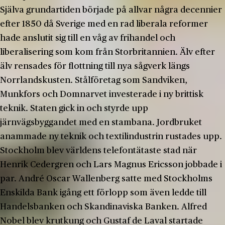
Själva grundartiden började på allvar några decennier
efter 1850 då Sverige med en rad liberala reformer
hade anslutit sig till en våg av frihandel och
liberalisering som kom från Storbritannien. Älv efter
älv rensades för flottning till nya sågverk längs
Norrlandskusten. Stålföretag som Sandviken,
Munkfors och Domnarvet investerade i ny brittisk
teknik. Staten gick in och styrde upp
järnvägsbyggandet med en stambana. Jordbruket
anammade ny teknik och textilindustrin rustades upp.
Stockholm blev världens telefontätaste stad när
Henrik Cedergren och Lars Magnus Ericsson jobbade i
par. André Oscar Wallenberg satte med Stockholms
Enskilda Bank igång ett förlopp som även ledde till
Handelsbanken och Skandinaviska Banken. Alfred
Nobel blev krutkung och Gustaf de Laval startade