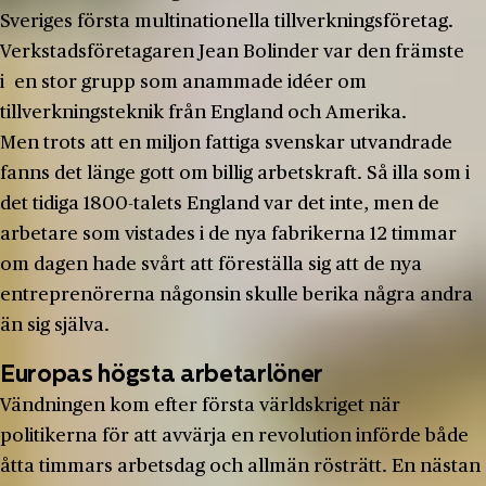
Sveriges första multinationella tillverkningsföretag.
Verkstadsföretagaren Jean Bolinder var den främste
i en stor grupp som anammade idéer om
tillverkningsteknik från England och Amerika.
Men trots att en miljon fattiga svenskar utvandrade
fanns det länge gott om billig arbetskraft. Så illa som i
det tidiga 1800-talets England var det inte, men de
arbetare som vistades i de nya fabrikerna 12 timmar
om dagen hade svårt att föreställa sig att de nya
entreprenörerna någonsin skulle berika några andra
än sig själva.
Europas högsta arbetarlöner
Vändningen kom efter första världskriget när
politikerna för att avvärja en revolution införde både
åtta timmars arbetsdag och allmän rösträtt. En nästan