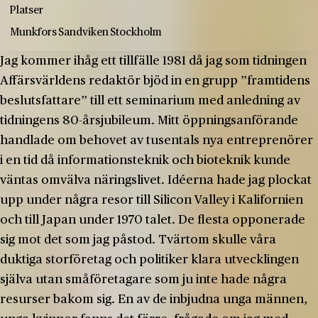
Platser
Munkfors
Sandviken
Stockholm
Jag kommer ihåg ett tillfälle 1981 då jag som tidningen
Affärsvärldens redaktör bjöd in en grupp ”framtidens
beslutsfattare” till ett seminarium med anledning av
tidningens 80-årsjubileum. Mitt öppningsanförande
handlade om behovet av tusentals nya entreprenörer
i en tid då informationsteknik och bioteknik kunde
väntas omvälva näringslivet. Idéerna hade jag plockat
upp under några resor till Silicon Valley i Kalifornien
och till Japan under 1970 talet. De flesta opponerade
sig mot det som jag påstod. Tvärtom skulle våra
duktiga storföretag och politiker klara utvecklingen
själva utan småföretagare som ju inte hade några
resurser bakom sig. En av de inbjudna unga männen,