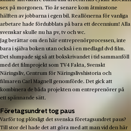
sex på morgonen. Tio år senare kom åtminstone
hälften av jobbarna i egen bil. Reallönerna för vanliga
arbetare hade fördubblats på bara ett decennium! Alla
svenskar skulle nu ha pv, tv och wc.
Jag berättar om den här entreprenörprocessen, inte
bara i själva boken utan också i en medlagd dvd-film.
Det slumpade sig så att bokskrivandet i tid sammanföll
med det filmprojekt som TV4 Fakta, Svenskt
Näringsliv, Centrum för Näringslivshistoria och
filmaren Carl Magnell genomförde. Det gick att
kombinera de båda projekten om entreprenörer på
ett spännande sätt.
Företagsundret tog paus
Varför tog plötsligt det svenska företagsundret paus?
Till stor del hade det att göra med att man vid den här