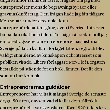
unga kvinnor fanns det färre, frågade om jag med
entreprenörer menade begravningsbyråer eller
grävmaskinföretag. Den frågan hade jag fått tidigare.
Men senare under decenniet kom
entreprenördebatten igång, även i Sverige. Intresset
har sedan ökat hela tiden. För några år sedan höll jag
en föredragsserie om entreprenörernas historia i
Sverige på lärarkvällar i förlaget Libers regi och blev
väldigt stimulerad av kunskapen och intresset som
publiken visade. Libers förläggare Per-Olof Bergsten
beställde på stående fot en bok i ämnet. Det är den
som nu har kommit.
Entreprenörernas guldålder
Entreprenörer har vi haft många i Sverige de senaste
drygt 150 åren, oavsett vad vi kallat dem. Särskilt
entreprenöriella var svenskarna före 1920-talets kris.