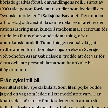
började gradvis förstå omvandlingens roll. I slutet av
1930-talet genomförde man studier som ledde till den
”svenska modellen” i Saltsjöbadsavtalet. Den innebar
att företag och anställda skulle dela resultatet av den
rationalisering man kunde åstadkomma. I centrum för
modellen fanns oberoende tidmätning, efter
amerikansk modell. Tidmätningen var så viktig att
ordföranden för rationaliseringsrörelsen i Sverige,
Volvochefen Assar Gabrielsson, trodde att det var för
detta och inte personbilarna som han skulle bli
ihågkommen.
Från cykel till bil
Resultatet blev spektakulärt. Som liten pojke bodde
jag vid en väg som ledde till ett medelstort varv. Där
knattrade i början av femtiotalet en och annan så
kallad lättviktare bland alla arbetarnas cyklar klockan