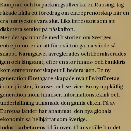
Kamprad och förpackningstillverkaren Rausing. Jag
råkade hålla ett föredrag om entreprenörskap när en
era just tycktes vara slut. Lika intressant som att
diskutera semlor på påskafton.
Men det spännande med historien om Sveriges
entreprenörer är att förutsättningarna vände så
snabbt. Näringslivet avreglerades och liberaliserades
igen och långsamt; efter en stor finans- och bankkris
kom entreprenörskapet till heders igen. En ny
generation företagare skapade nya tillväxtföretag
inom tjänster, finanser och service. En ny uppkäftig
generation inom finanser, informationsteknik och
underhållning utmanade den gamla eliten. Få av
Europas länder har anammat den nya globala
ekonomin så helhjärtat som Sverige.
Industriarbetarens tid är över. I hans ställe har det