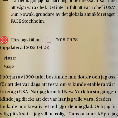
"Är det något jag har lärt mig under dessa år så är det
att våga vara chef. Det inte är fult att vara chef i USA".
Gun Nowak, grundare av det globala sminkföretaget
FACE Stockholm.
Företagskällan
2018-09-28
(uppdaterad 2025-04-25)
Platser
Växjö
I början av 1990-talet bestämde min dotter och jag oss
för att det var dags att testa om vi kunde etablera vårt
företag i USA. När jag kom till New York första gången
kände jag direkt att det var här jag ville vara. Staden
lockade min kreativitet och gjorde mig glad. Och jag är
ytlig på så sätt – jag vill ha roligt. Ganska snart köpte jag