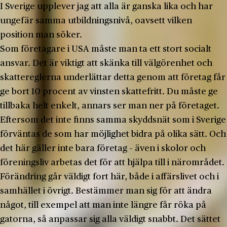
I Sverige upplever jag att alla är ganska lika och har
ungefär samma utbildningsnivå, oavsett vilken
position man söker.
Som företagare i USA måste man ta ett stort socialt
ansvar. Det är viktigt att skänka till välgörenhet och
skattereglerna underlättar detta genom att företag får
ge bort 10 procent av vinsten skattefritt. Du måste ge
tillbaka helt enkelt, annars ser man ner på företaget.
Eftersom det inte finns samma skyddsnät som i Sverige
förväntas de som har möjlighet bidra på olika sätt. Och
det här gäller inte bara företag – även i skolor och
föreningsliv arbetas det för att hjälpa till i närområdet.
Förändring går väldigt fort här, både i affärslivet och i
samhället i övrigt. Bestämmer man sig för att ändra
något, till exempel att man inte längre får röka på
gatorna, så anpassar sig alla väldigt snabbt. Det sättet