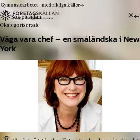
Gymnasiearbetet - med riktiga källor
Sök efter:
Hoppa till innehåll
Till innehåll
Okategoriserade
Våga vara chef – en småländska i New
York