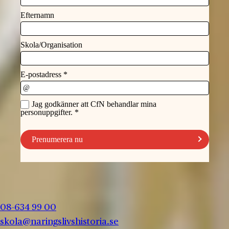
08-634 99 00
skola@naringslivshistoria.se