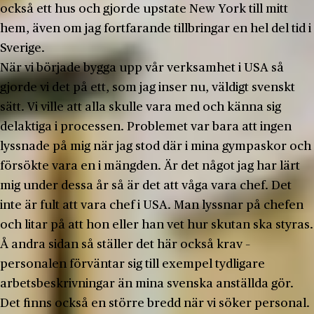
också ett hus och gjorde upstate New York till mitt
hem, även om jag fortfarande tillbringar en hel del tid i
Sverige.
När vi började bygga upp vår verksamhet i USA så
gjorde vi det på ett, som jag inser nu, väldigt svenskt
sätt. Vi ville att alla skulle vara med och känna sig
delaktiga i processen. Problemet var bara att ingen
lyssnade på mig när jag stod där i mina gympaskor och
försökte vara en i mängden. Är det något jag har lärt
mig under dessa år så är det att våga vara chef. Det
inte är fult att vara chef i USA. Man lyssnar på chefen
och litar på att hon eller han vet hur skutan ska styras.
Å andra sidan så ställer det här också krav –
personalen förväntar sig till exempel tydligare
arbetsbeskrivningar än mina svenska anställda gör.
Det finns också en större bredd när vi söker personal.