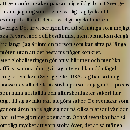
att genomföra saker passar mig väldigt bra. I Sverige
räknas jag nog som lite besvärlig. Jag tycker till
exempel alltid att det är väldigt mycket möten i
Sverige. Det är visserligen bra att så många som möjligt
ska få vara med och bestämma, men ibland kan det gå
lite långt. Jag är inte en person som kan sitta på långa
möten utan att det bestäms något konkret.
Men globaliseringen gör att vi blir mer och mer lika. I
affärs- sammanhang är jag inte en lika udda fågel
längre – varken i Sverige eller USA. Jag har lärt mig
massor av alla de fantastiska personer jag mött, precis
som mina anställda och affärskontakter säkert har
tagit till sig av mitt sätt att göra saker. De svenskar som
genom åren har slagit sig ner på olika platser i världen
har ju inte gjort det obemärkt. Och vi svenskar har så
otroligt mycket att vara stolta över, det är så många