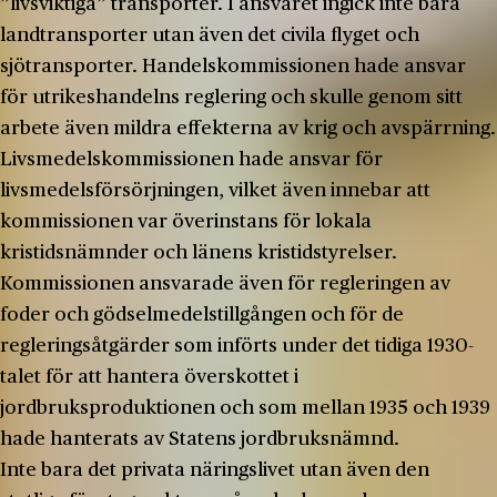
”livsviktiga” transporter. I ansvaret ingick inte bara
landtransporter utan även det civila flyget och
sjötransporter. Handelskommissionen hade ansvar
för utrikeshandelns reglering och skulle genom sitt
arbete även mildra effekterna av krig och avspärrning.
Livsmedelskommissionen hade ansvar för
livsmedelsförsörjningen, vilket även innebar att
kommissionen var överinstans för lokala
kristidsnämnder och länens kristidstyrelser.
Kommissionen ansvarade även för regleringen av
foder och gödselmedelstillgången och för de
regleringsåtgärder som införts under det tidiga 1930-
talet för att hantera överskottet i
jordbruksproduktionen och som mellan 1935 och 1939
hade hanterats av Statens jordbruksnämnd.
Inte bara det privata näringslivet utan även den