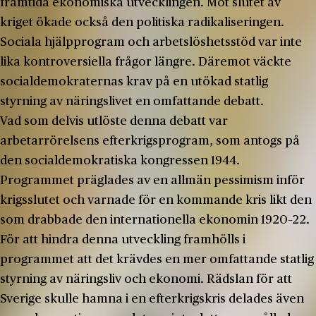
framtida ekonomiska utvecklingen. Mot slutet av
kriget ökade också den politiska radikaliseringen.
Sociala hjälpprogram och arbetslöshetsstöd var inte
lika kontroversiella frågor längre. Däremot väckte
socialdemokraternas krav på en utökad statlig
styrning av näringslivet en omfattande debatt.
Vad som delvis utlöste denna debatt var
arbetarrörelsens efterkrigsprogram, som antogs på
den socialdemokratiska kongressen 1944.
Programmet präglades av en allmän pessimism inför
krigsslutet och varnade för en kommande kris likt den
som drabbade den internationella ekonomin 1920–22.
För att hindra denna utveckling framhölls i
programmet att det krävdes en mer omfattande statlig
styrning av näringsliv och ekonomi. Rädslan för att
Sverige skulle hamna i en efterkrigskris delades även