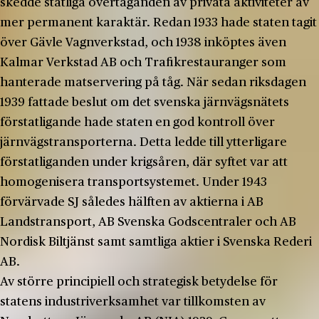
skedde statliga övertaganden av privata aktiviteter av
mer permanent karaktär. Redan 1933 hade staten tagit
över Gävle Vagnverkstad, och 1938 inköptes även
Kalmar Verkstad AB och Trafikrestauranger som
hanterade matservering på tåg. När sedan riksdagen
1939 fattade beslut om det svenska järnvägsnätets
förstatligande hade staten en god kontroll över
järnvägstransporterna. Detta ledde till ytterligare
förstatliganden under krigsåren, där syftet var att
homogenisera transportsystemet. Under 1943
förvärvade SJ således hälften av aktierna i AB
Landstransport, AB Svenska Godscentraler och AB
Nordisk Biltjänst samt samtliga aktier i Svenska Rederi
AB.
Av större principiell och strategisk betydelse för
statens industriverksamhet var tillkomsten av