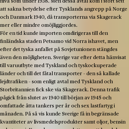
nivå som under 1938. Men dessa avtal kom i stort sett
att sakna betydelse efter Tysklands angrepp på Norge
och Danmark 1940, då transporterna via Skagerack
mer eller mindre omöjliggjordes.
För en tid kunde importen omdirigeras till den
finländska staden Petsamo vid Norra ishavet, men
efter det tyska anfallet på Sovjetunionen stängdes
även den möjligheten. Sverige var efter detta hänvisat
till varuutbyte med Tyskland och tyskockuperade
länder och till det fåtal transporter – den så kallade
lejdtrafiken – som enligt avtal med Tyskland och
Storbritannien fick ske via Skagerack. Denna trafik
pågick från slutet av 1940 till början av 1945 och
omfattade åtta tankers per år och sex lastfartyg i
månaden. På så vis kunde Sverige få in begränsade
kvantiteter av livsmedelsprodukter samt oljor, bensin