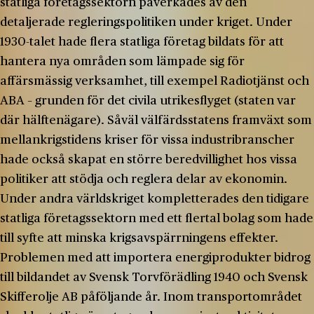
statliga företagssektorn påverkades av den
detaljerade regleringspolitiken under kriget. Under
1930-talet hade flera statliga företag bildats för att
hantera nya områden som lämpade sig för
affärsmässig verksamhet, till exempel Radiotjänst och
ABA – grunden för det civila utrikesflyget (staten var
där hälftenägare). Såväl välfärdsstatens framväxt som
mellankrigstidens kriser för vissa industribranscher
hade också skapat en större beredvillighet hos vissa
politiker att stödja och reglera delar av ekonomin.
Under andra världskriget kompletterades den tidigare
statliga företagssektorn med ett flertal bolag som hade
till syfte att minska krigsavspärrningens effekter.
Problemen med att importera energiprodukter bidrog
till bildandet av Svensk Torvförädling 1940 och Svensk
Skifferolje AB påföljande år. Inom transportområdet