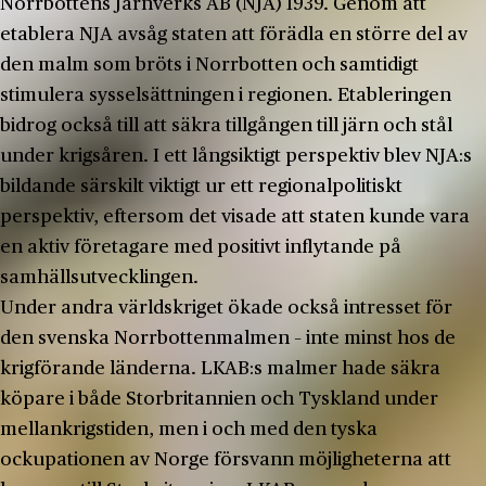
Norrbottens Järnverks AB (NJA) 1939. Genom att
etablera NJA avsåg staten att förädla en större del av
den malm som bröts i Norrbotten och samtidigt
stimulera sysselsättningen i regionen. Etableringen
bidrog också till att säkra tillgången till järn och stål
under krigsåren. I ett långsiktigt perspektiv blev NJA:s
bildande särskilt viktigt ur ett regionalpolitiskt
perspektiv, eftersom det visade att staten kunde vara
en aktiv företagare med positivt inflytande på
samhällsutvecklingen.
Under andra världskriget ökade också intresset för
den svenska Norrbottenmalmen – inte minst hos de
krigförande länderna. LKAB:s malmer hade säkra
köpare i både Storbritannien och Tyskland under
mellankrigstiden, men i och med den tyska
ockupationen av Norge försvann möjligheterna att