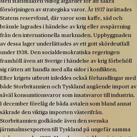
Men statsmakten vidtog åtgärder för att säkra
försörjningen av strategiska varor. År 1937 inrättades
Statens reservfond, där varor som kaffe, säd och
bränsle lagrades i händelse av krig eller avspärrning
från den internationella marknaden. Uppbyggnaden
av dessa lager underlättades av ett gott skördeutfall
under 1938. Den socialdemokratiska regeringen
framhöll även att Sverige i händelse av krig förbehöll
sig rätten att handla med alla sidor i konflikten.
Efter krigets utbrott inleddes också förhandlingar med
både Storbritannien och Tyskland angående import av
såväl konsumtionsvaror som insatsvaror till industrin.
I december förelåg de båda avtalen som bland annat
säkrade den viktiga importen västerifrån.
Storbritannien godkände även den svenska
järnmalmsexporten till Tyskland på ungefär samma