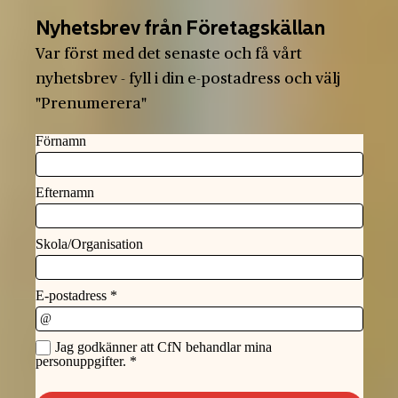
Nyhetsbrev från Företagskällan
Var först med det senaste och få vårt
nyhetsbrev - fyll i din e-postadress och välj
"Prenumerera"