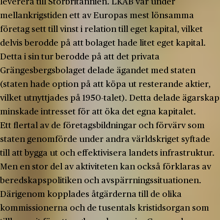
leverera till Storbritannien. LKAB var under
mellankrigstiden ett av Europas mest lönsamma
företag sett till vinst i relation till eget kapital, vilket
delvis berodde på att bolaget hade litet eget kapital.
Detta i sin tur berodde på att det privata
Grängesbergsbolaget delade ägandet med staten
(staten hade option på att köpa ut resterande aktier,
vilket utnyttjades på 1950-talet). Detta delade ägarskap
minskade intresset för att öka det egna kapitalet.
Ett flertal av de företagsbildningar och förvärv som
staten genomförde under andra världskriget syftade
till att bygga ut och effektivisera landets infrastruktur.
Men en stor del av aktiviteten kan också förklaras av
beredskapspolitiken och avspärrningssituationen.
Därigenom kopplades åtgärderna till de olika
kommissionerna och de tusentals kristidsorgan som