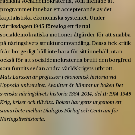
radikala socialdemokraterna, som menade att
programmet innebar ett accepterande av det
kapitalistiska ekonomiska systemet. Under
vårriksdagen 1945 föreslog ett flertal
socialdemokratiska motioner åtgärder för att snabba
på näringslivets strukturomvandling. Dessa fick kritik
från borgerligt håll inte bara för sitt innehåll, utan
också för att socialdemokraterna brutit den borgfred
som funnits sedan andra världskrigets utbrott.
Mats Larsson är professor i ekonomisk historia vid
Uppsala universitet. Avsnittet är hämtat ur boken Det
svenska näringslivets historia 1864–2014, del II: 1914–1945
Krig, kriser och tillväxt. Boken har getts ut genom ett
samarbete mellan Dialogos Förlag och Centrum för
Näringslivshistoria.