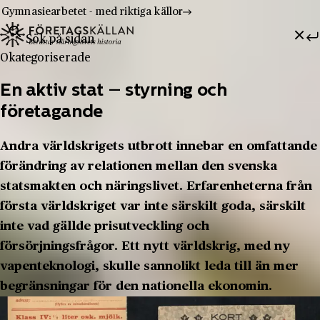
Gymnasiearbetet - med riktiga källor
Sök efter:
Hoppa till innehåll
Till innehåll
Okategoriserade
En aktiv stat – styrning och
företagande
Andra världskrigets utbrott innebar en omfattande
förändring av relationen mellan den svenska
statsmakten och näringslivet. Erfarenheterna från
första världskriget var inte särskilt goda, särskilt
inte vad gällde prisutveckling och
försörjningsfrågor. Ett nytt världskrig, med ny
vapenteknologi, skulle sannolikt leda till än mer
begränsningar för den nationella ekonomin.