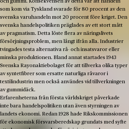
och gummi. Konsekvensen av detta var att handeln
som kom via Tyskland svarade för 80 procent av den
svenska varuhandeln mot 20 procent före kriget. Den
svenska handelspolitiken präglades av ett stort mått
av pragmatism. Detta löste flera av näringslivets
försörjningsproblem, men långt ifrån alla. Industrier
tvingades testa alternativa rå- och insatsvaror eller
minska produktionen. Bland annat startades 1943
Svenska Rayonaktiebolaget för att tillverka olika typer
av syntetfibrer som ersatte naturliga råvaror i
textilindustrin men också användes vid tillverkningen
av gummidäck.
Erfarenheterna från första världskriget påverkade
inte bara handelspolitiken utan även styrningen av
landets ekonomi. Redan 1928 hade Rikskommissionen
för ekonomisk försvarsberedskap grundats med syfte