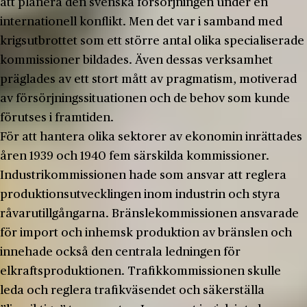
att planera den svenska försörjningen under en
internationell konflikt. Men det var i samband med
krigsutbrottet som ett större antal olika specialiserade
kommissioner bildades. Även dessas verksamhet
präglades av ett stort mått av pragmatism, motiverad
av försörjningssituationen och de behov som kunde
förutses i framtiden.
För att hantera olika sektorer av ekonomin inrättades
åren 1939 och 1940 fem särskilda kommissioner.
Industrikommissionen hade som ansvar att reglera
produktionsutvecklingen inom industrin och styra
råvarutillgångarna. Bränslekommissionen ansvarade
för import och inhemsk produktion av bränslen och
innehade också den centrala ledningen för
elkraftsproduktionen. Trafikkommissionen skulle
leda och reglera trafikväsendet och säkerställa