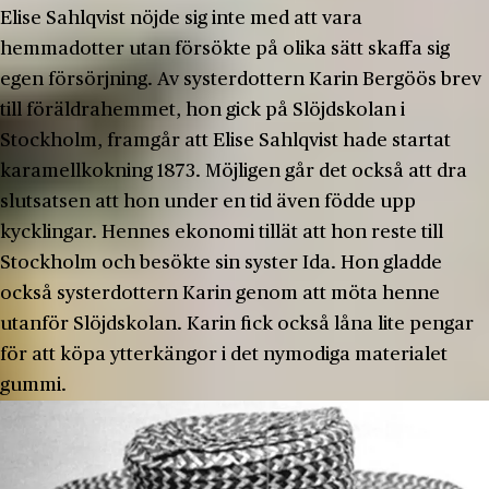
Elise Sahlqvist nöjde sig inte med att vara
hemmadotter utan försökte på olika sätt skaffa sig
egen försörjning. Av systerdottern Karin Bergöös brev
till föräldrahemmet, hon gick på Slöjdskolan i
Stockholm, framgår att Elise Sahlqvist hade startat
karamellkokning 1873. Möjligen går det också att dra
slutsatsen att hon under en tid även födde upp
kycklingar. Hennes ekonomi tillät att hon reste till
Stockholm och besökte sin syster Ida. Hon gladde
också systerdottern Karin genom att möta henne
utanför Slöjdskolan. Karin fick också låna lite pengar
för att köpa ytterkängor i det nymodiga materialet
gummi.