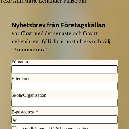
Text: Ann-Marie Lenander Fällström
Nyhetsbrev från Företagskällan
Var först med det senaste och få vårt
nyhetsbrev - fyll i din e-postadress och välj
"Prenumerera"