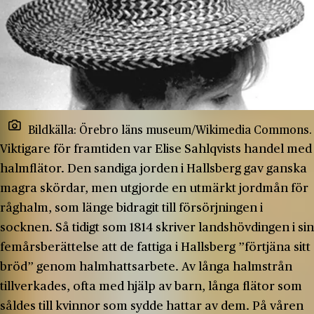
Bildkälla: Örebro läns museum/Wikimedia Commons.
Viktigare för framtiden var Elise Sahlqvists handel med
halmflätor. Den sandiga jorden i Hallsberg gav ganska
magra skördar, men utgjorde en utmärkt jordmån för
råghalm, som länge bidragit till försörjningen i
socknen. Så tidigt som 1814 skriver landshövdingen i sin
femårsberättelse att de fattiga i Hallsberg ”förtjäna sitt
bröd” genom halmhattsarbete. Av långa halmstrån
tillverkades, ofta med hjälp av barn, långa flätor som
såldes till kvinnor som sydde hattar av dem. På våren