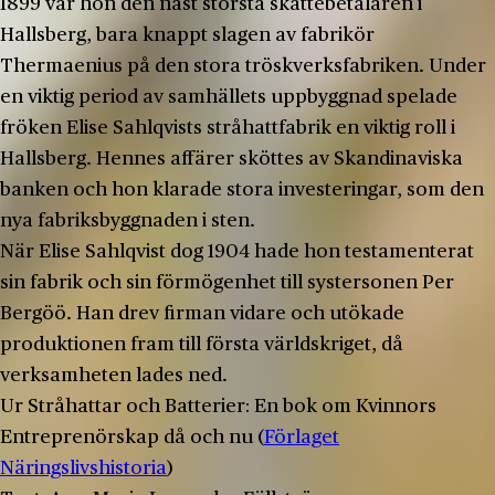
1899 var hon den näst största skattebetalaren i
Hallsberg, bara knappt slagen av fabrikör
Thermaenius på den stora tröskverksfabriken. Under
en viktig period av samhällets uppbyggnad spelade
fröken Elise Sahlqvists stråhattfabrik en viktig roll i
Hallsberg. Hennes affärer sköttes av Skandinaviska
banken och hon klarade stora investeringar, som den
nya fabriksbyggnaden i sten.
När Elise Sahlqvist dog 1904 hade hon testamenterat
sin fabrik och sin förmögenhet till systersonen Per
Bergöö. Han drev firman vidare och utökade
produktionen fram till första världskriget, då
verksamheten lades ned.
Ur Stråhattar och Batterier: En bok om Kvinnors
Entreprenörskap då och nu (
Förlaget
Näringslivshistoria
)