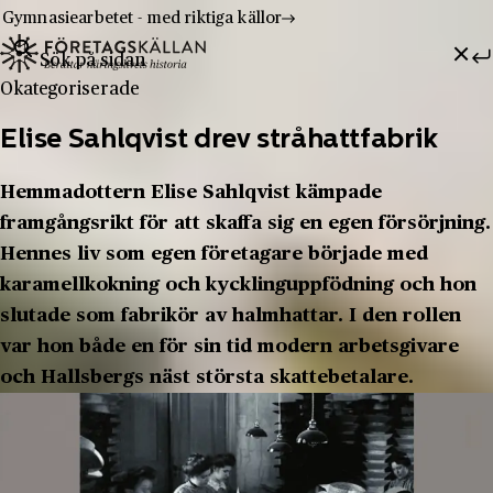
Gymnasiearbetet - med riktiga källor
Sök efter:
Hoppa till innehåll
Till innehåll
Okategoriserade
Elise Sahlqvist drev stråhattfabrik
Hemmadottern Elise Sahlqvist kämpade
framgångsrikt för att skaffa sig en egen försörjning.
Hennes liv som egen företagare började med
karamellkokning och kycklinguppfödning och hon
slutade som fabrikör av halmhattar. I den rollen
var hon både en för sin tid modern arbetsgivare
och Hallsbergs näst största skattebetalare.