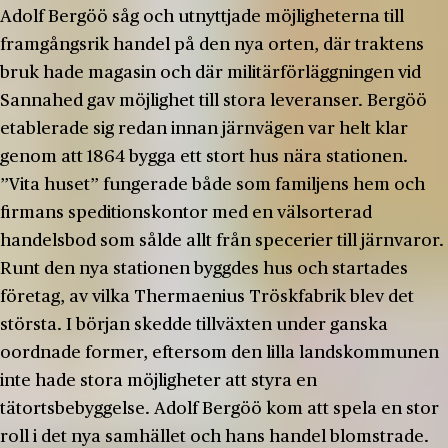
Adolf Bergöö såg och utnyttjade möjligheterna till
framgångsrik handel på den nya orten, där traktens
bruk hade magasin och där militärförläggningen vid
Sannahed gav möjlighet till stora leveranser. Bergöö
etablerade sig redan innan järnvägen var helt klar
genom att 1864 bygga ett stort hus nära stationen.
”Vita huset” fungerade både som familjens hem och
firmans speditionskontor med en välsorterad
handelsbod som sålde allt från specerier till järnvaror.
Runt den nya stationen byggdes hus och startades
företag, av vilka Thermaenius Tröskfabrik blev det
största. I början skedde tillväxten under ganska
oordnade former, eftersom den lilla landskommunen
inte hade stora möjligheter att styra en
tätortsbebyggelse. Adolf Bergöö kom att spela en stor
roll i det nya samhället och hans handel blomstrade.