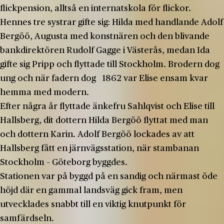
flickpension, alltså en internatskola för flickor.
Hennes tre systrar gifte sig: Hilda med handlande Adolf
Bergöö, Augusta med konstnären och den blivande
bankdirektören Rudolf Gagge i Västerås, medan Ida
gifte sig Pripp och flyttade till Stockholm. Brodern dog
ung och när fadern dog 1862 var Elise ensam kvar
hemma med modern.
Efter några år flyttade änkefru Sahlqvist och Elise till
Hallsberg, dit dottern Hilda Bergöö flyttat med man
och dottern Karin. Adolf Bergöö lockades av att
Hallsberg fått en järnvägsstation, när stambanan
Stockholm – Göteborg byggdes.
Stationen var på byggd på en sandig och närmast öde
höjd där en gammal landsväg gick fram, men
utvecklades snabbt till en viktig knutpunkt för
samfärdseln.