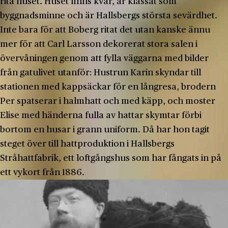
rita huset. Huset finns kvar, är klassat som
byggnadsminne och är Hallsbergs största sevärdhet.
Inte bara för att Boberg ritat det utan kanske ännu
mer för att Carl Larsson dekorerat stora salen i
övervåningen genom att fylla väggarna med bilder
från gatulivet utanför: Hustrun Karin skyndar till
stationen med kappsäckar för en långresa, brodern
Per spatserar i halmhatt och med käpp, och moster
Elise med händerna fulla av hattar skymtar förbi
bortom en husar i grann uniform. Då har hon tagit
steget över till hattproduktion i Hallsbergs
Stråhattfabrik, ett loftgångshus som har fångats in på
ett vykort från 1886.