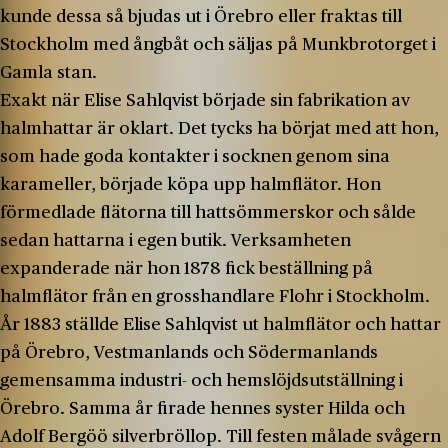
kunde dessa så bjudas ut i Örebro eller fraktas till
Stockholm med ångbåt och säljas på Munkbrotorget i
Gamla stan.
Exakt när Elise Sahlqvist började sin fabrikation av
halmhattar är oklart. Det tycks ha börjat med att hon,
som hade goda kontakter i socknen genom sina
karameller, började köpa upp halmflätor. Hon
förmedlade flätorna till hattsömmerskor och sålde
sedan hattarna i egen butik. Verksamheten
expanderade när hon 1878 fick beställning på
halmflätor från en grosshandlare Flohr i Stockholm.
År 1883 ställde Elise Sahlqvist ut halmflätor och hattar
på Örebro, Vestmanlands och Södermanlands
gemensamma industri- och hemslöjdsutställning i
Örebro. Samma år firade hennes syster Hilda och
Adolf Bergöö silverbröllop. Till festen målade svågern