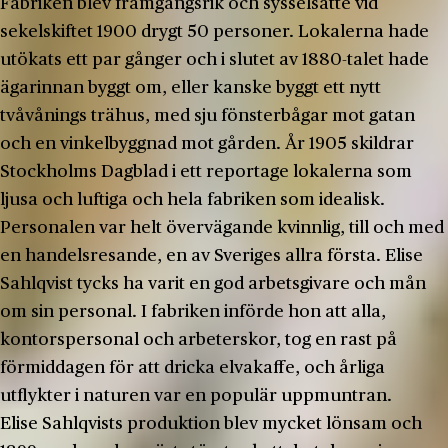
Fabriken blev framgångsrik och sysselsatte vid
sekelskiftet 1900 drygt 50 personer. Lokalerna hade
utökats ett par gånger och i slutet av 1880-talet hade
ägarinnan byggt om, eller kanske byggt ett nytt
tvåvånings trähus, med sju fönsterbågar mot gatan
och en vinkelbyggnad mot gården. År 1905 skildrar
Stockholms Dagblad i ett reportage lokalerna som
ljusa och luftiga och hela fabriken som idealisk.
Personalen var helt övervägande kvinnlig, till och med
en handelsresande, en av Sveriges allra första. Elise
Sahlqvist tycks ha varit en god arbetsgivare och mån
om sin personal. I fabriken införde hon att alla,
kontorspersonal och arbeterskor, tog en rast på
förmiddagen för att dricka elvakaffe, och årliga
utflykter i naturen var en populär uppmuntran.
Elise Sahlqvists produktion blev mycket lönsam och