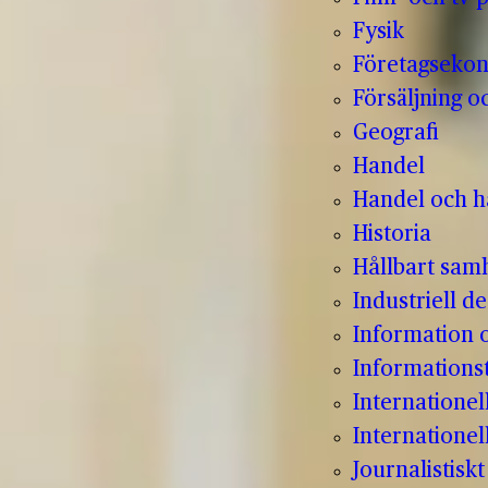
Fysik
Företagseko
Försäljning o
Geografi
Handel
Handel och hå
Historia
Hållbart sam
Industriell de
Information
Informations
Internatione
Internationel
Journalistisk