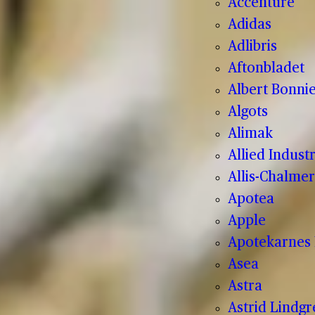
Accenture
Adidas
Adlibris
Aftonbladet
Albert Bonnie
Algots
Alimak
Allied Indust
Allis-Chalmer
Apotea
Apple
Apotekarnes 
Asea
Astra
Astrid Lindg