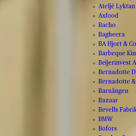
Ateljé Lyktan
Axfood
Bacho
Bagheera
BA Hjort & C
Barbeque Kin
Beijerinvest 
Bernadotte D
Bernadotte & 
Barnängen
Bazaar
Bevells Fabri
BMW
Bofors