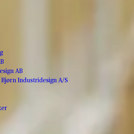
o
g
AB
esign AB
Bjørn Industridesign A/S
ker