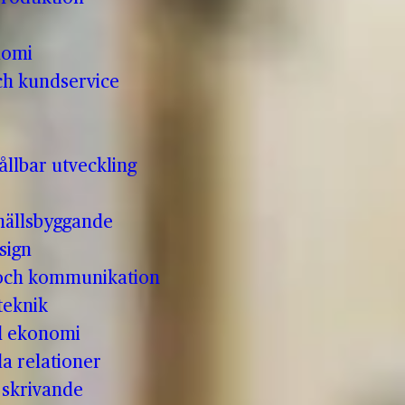
nomi
ch kundservice
llbar utveckling
hällsbyggande
sign
 och kommunikation
teknik
ll ekonomi
la relationer
t skrivande