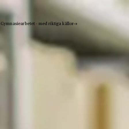
Gymnasiearbetet - med riktiga källor