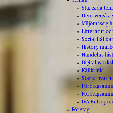
Teman
Startsida te
Den svenska s
Miljömässig h
Litteratur oc
Social hållba
History mark
Handelns hist
Digital work
Källkritik
Starta från no
Företagsamm
Företagsamm
IVA Entrepr
Företag