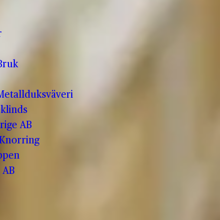
r
Bruk
etallduksväveri
klinds
rige AB
 Knorring
ppen
 AB