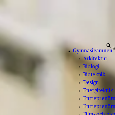
Sök e
Gymnasieämnen
Arkitektur
Biologi
Bioteknik
Design
Energiteknik
Entreprenör
Entreprenörs
Film- och tv-