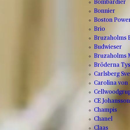
Bombardier
Bonnier
Boston Powe
Brio
Bruzaholms 
Budwieser
Bruzaholms M
Bröderna Tys
Carlsberg Sve
Carolina von
Cellwoodgru
CE Johansson
Champis
Chanel
Claas