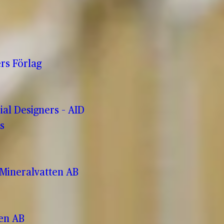
rs Förlag
rial Designers – AID
s
Mineralvatten AB
ren AB