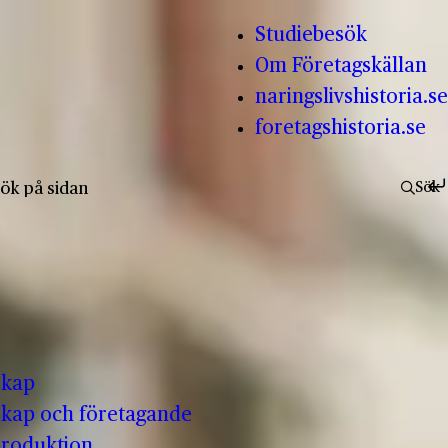
Studiebesök
Om Företagskällan
naringslivshistoria.se
foretagshistoria.se
fter:
Sök
skap
kap och företagande
produktion