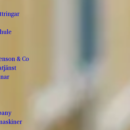
ttringar
hule
enson & Co
tjänst
anar
pany
maskiner