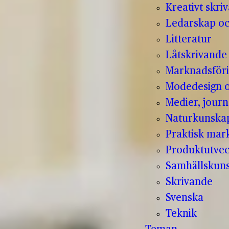
Kreativt skri
Ledarskap oc
Litteratur
Låtskrivande
Marknadsför
Modedesign 
Medier, jour
Naturkunska
Praktisk mar
Produktutvec
Samhällskun
Skrivande
Svenska
Teknik