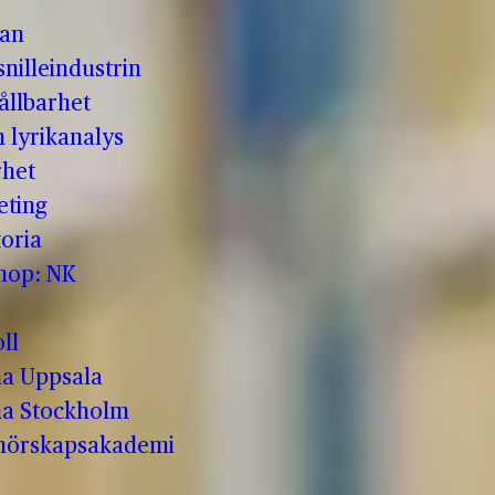
man
nilleindustrin
ållbarhet
h lyrikanalys
rhet
eting
oria
shop: NK
ll
a Uppsala
a Stockholm
enörskapsakademi