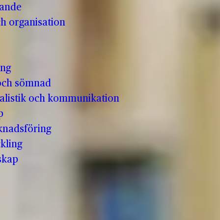
vande
h organisation
ing
och sömnad
nalistik och kommunikation
p
knadsföring
kling
skap