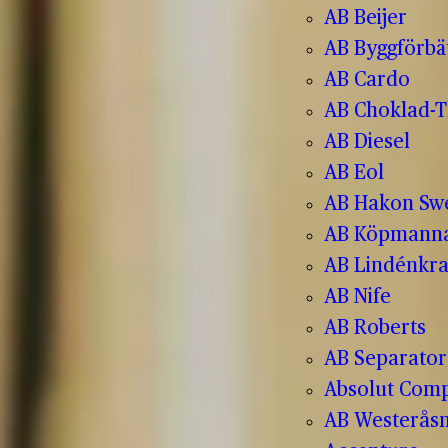
AB Beijer
AB Byggförbä
AB Cardo
AB Choklad-T
AB Diesel
AB Eol
AB Hakon Sw
AB Köpmanna
AB Lindénkr
AB Nife
AB Roberts
AB Separator
Absolut Com
AB Westerås