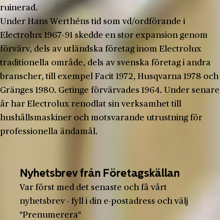
ruinerad.
Under Hans Werthéns tid som vd/ordförande i
Electrolux 1967–91 skedde en stor expansion genom
förvärv, dels av utländska företag inom Electrolux
traditionella område, dels av svenska företag i andra
branscher, till exempel Facit 1972, Husqvarna 1978 och
Gränges 1980. Getinge förvärvades 1964. Under senare
år har Electrolux renodlat sin verksamhet till
hushållsmaskiner och motsvarande utrustning för
professionella ändamål.
Nyhetsbrev från Företagskällan
Var först med det senaste och få vårt
nyhetsbrev - fyll i din e-postadress och välj
"Prenumerera"