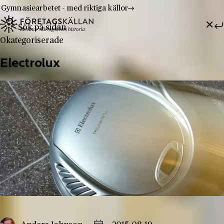
Gymnasiearbetet - med riktiga källor
Sök efter:
Hoppa till innehåll
Till innehåll
Okategoriserade
Electrolux