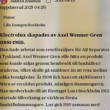
Anders Johnson
2015-08-19
(uppdaterad 2025-04-25)
Platser
Lilla Essingen
Stockholm
Electrolux skapades av Axel Wenner-Gren
(1881-1961).
Han hade arbetat som reseförsäljare för AB Separator
i Tyskland. Axel Wenner-Gren ville hitta en produkt
som kunde säljas genom hembesök till hushållen i
städerna, vilket skulle gå snabbare än att resa mellan
olika bondgårdar. År 1908 fick han i ett skyltfönster i
Wien se en sådan produkt, nämligen dammsugaren.
Han medverkade till att företaget Lux i Stockholm 1912
startade tillverkning av världens första
hushållsdammsugare. Lux gick 1919 samman med