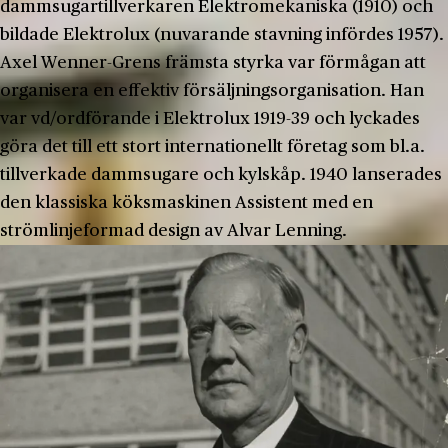
dammsugartillverkaren Elektromekaniska (1910) och
bildade Elektrolux (nuvarande stavning infördes 1957).
Axel Wenner-Grens främsta styrka var förmågan att
organisera en effektiv försäljningsorganisation. Han
var vd/ordförande i Elektrolux 1919-39 och lyckades
göra det till ett stort internationellt företag som bl.a.
tillverkade dammsugare och kylskåp. 1940 lanserades
den klassiska köksmaskinen Assistent med en
strömlinjeformad design av Alvar Lenning.