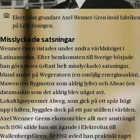
Electrolux grundare Axel Wenner-Gren invid fabriken
på Lilla Essingen.
Misslyckade satsningar
Wenner-Gren vistades under andra världskriget i
Latinamerika. Efter hemkomsten till Sverige började
han göra stora (oftast helt misslyckade) satsningar,
bland annat på Wegeratorn (en omöjlig energimaskin),
Mawen (en flygmotor som aldrig lyfte) och Alwac (en
datamaskin som det aldrig blev något av).
Lokaltågssystemet Alweg, som gick på ett spår högt
upp i luften, byggdes dock på ett par ställen i världen.
Axel Wenner-Grens ekonomi blev allt mer ansträngd
och 1956 sålde han sitt ägande i Elektrolux till
Wallenbergsfären. År 1961 avled han praktiskt taget