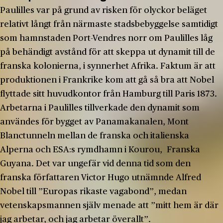
Paulilles var på grund av risken för olyckor beläget
relativt långt från närmaste stadsbebyggelse samtidigt
som hamnstaden Port-Vendres norr om Paulilles låg
på behändigt avstånd för att skeppa ut dynamit till de
franska kolonierna, i synnerhet Afrika. Faktum är att
produktionen i Frankrike kom att gå så bra att Nobel
flyttade sitt huvudkontor från Hamburg till Paris 1873.
Arbetarna i Paulilles tillverkade den dynamit som
användes för bygget av Panamakanalen, Mont
Blanctunneln mellan de franska och italienska
Alperna och ESA:s rymdhamn i Kourou, Franska
Guyana. Det var ungefär vid denna tid som den
franska författaren Victor Hugo utnämnde Alfred
Nobel till ”Europas rikaste vagabond”, medan
vetenskapsmannen själv menade att ”mitt hem är där
jag arbetar, och jag arbetar överallt”.