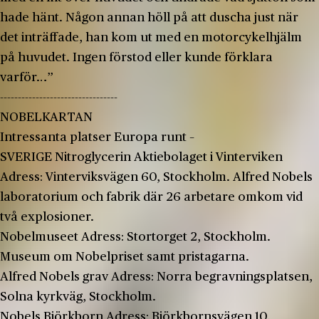
hade hänt. Någon annan höll på att duscha just när
det inträffade, han kom ut med en motorcykelhjälm
på huvudet. Ingen förstod eller kunde förklara
varför…”
---------------------------------
NOBELKARTAN
Intressanta platser Europa runt –
SVERIGE Nitroglycerin Aktiebolaget i Vinterviken
Adress: Vinterviksvägen 60, Stockholm. Alfred Nobels
laboratorium och fabrik där 26 arbetare omkom vid
två explosioner.
Nobelmuseet Adress: Stortorget 2, Stockholm.
Museum om Nobelpriset samt pristagarna.
Alfred Nobels grav Adress: Norra begravningsplatsen,
Solna kyrkväg, Stockholm.
Nobels Björkborn Adress: Björkbornsvägen 10,