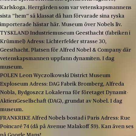
Karlskoga. Herrgården som var vetenskapsmannens
sista ”hem” så klassat då han förvarade sina ryska
importerade hästar här. Museum över Nobels liv.
TYSKLAND Industriemuseum Geesthacht (fabriken i
Krümmel) Adress: Lichterfelder strasse 30,
Geesthacht. Platsen för Alfred Nobel & Company där
vetenskapsmannen uppfann dynamiten. I dag
museum.
POLEN Leon Wyczolkowski District Museum
Exploseum Adress: DAG Fabrik Bromberg, Alfreda
Nobla, Bydgoszcz Lokalerna för företaget Dynamit-
AktienGesellschaft (DAG), grundat av Nobel. I dag
museum.
FRANKRIKE Alfred Nobels bostad i Paris Adress: Rue
Poincaré 74 (då på Avenue Malakoff 59). Kan även ses
på Google Maps!