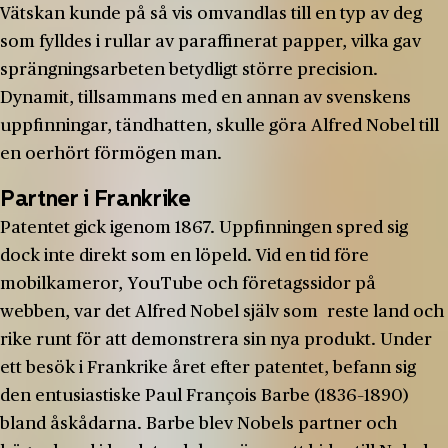
Vätskan kunde på så vis omvandlas till en typ av deg
som fylldes i rullar av paraffinerat papper, vilka gav
sprängningsarbeten betydligt större precision.
Dynamit, tillsammans med en annan av svenskens
uppfinningar, tändhatten, skulle göra Alfred Nobel till
en oerhört förmögen man.
Partner i Frankrike
Patentet gick igenom 1867. Uppfinningen spred sig
dock inte direkt som en löpeld. Vid en tid före
mobilkameror, YouTube och företagssidor på
webben, var det Alfred Nobel själv som reste land och
rike runt för att demonstrera sin nya produkt. Under
ett besök i Frankrike året efter patentet, befann sig
den entusiastiske Paul François Barbe (1836–1890)
bland åskådarna. Barbe blev Nobels partner och