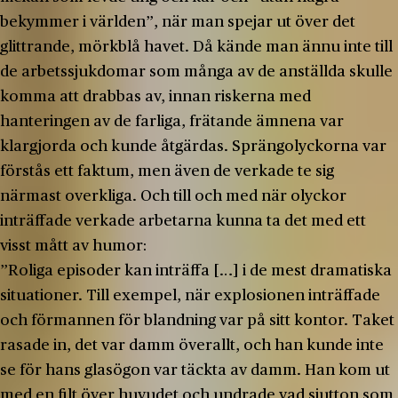
bekymmer i världen”, när man spejar ut över det
glittrande, mörkblå havet. Då kände man ännu inte till
de arbetssjukdomar som många av de anställda skulle
komma att drabbas av, innan riskerna med
hanteringen av de farliga, frätande ämnena var
klargjorda och kunde åtgärdas. Sprängolyckorna var
förstås ett faktum, men även de verkade te sig
närmast overkliga. Och till och med när olyckor
inträffade verkade arbetarna kunna ta det med ett
visst mått av humor:
”Roliga episoder kan inträffa […] i de mest dramatiska
situationer. Till exempel, när explosionen inträffade
och förmannen för blandning var på sitt kontor. Taket
rasade in, det var damm överallt, och han kunde inte
se för hans glasögon var täckta av damm. Han kom ut
med en filt över huvudet och undrade vad sjutton som