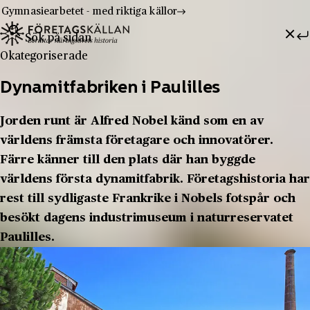
Gymnasiearbetet - med riktiga källor
Sök efter:
Hoppa till innehåll
Till innehåll
Okategoriserade
Dynamitfabriken i Paulilles
Jorden runt är Alfred Nobel känd som en av
världens främsta företagare och innovatörer.
Färre känner till den plats där han byggde
världens första dynamitfabrik. Företagshistoria har
rest till sydligaste Frankrike i Nobels fotspår och
besökt dagens industrimuseum i naturreservatet
Paulilles.