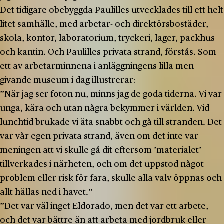
Det tidigare obebyggda Paulilles utvecklades till ett helt
litet samhälle, med arbetar- och direktörsbostäder,
skola, kontor, laboratorium, tryckeri, lager, packhus
och kantin. Och Paulilles privata strand, förstås. Som
ett av arbetarminnena i anläggningens lilla men
givande museum i dag illustrerar:
”När jag ser foton nu, minns jag de goda tiderna. Vi var
unga, kära och utan några bekymmer i världen. Vid
lunchtid brukade vi äta snabbt och gå till stranden. Det
var vår egen privata strand, även om det inte var
meningen att vi skulle gå dit eftersom ’materialet’
tillverkades i närheten, och om det uppstod något
problem eller risk för fara, skulle alla valv öppnas och
allt hällas ned i havet.”
”Det var väl inget Eldorado, men det var ett arbete,
och det var bättre än att arbeta med jordbruk eller