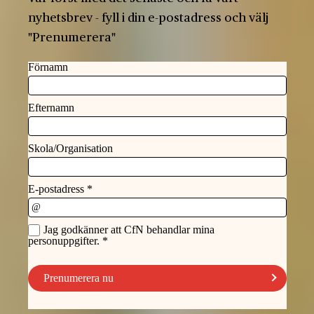
nyhetsbrev - fyll i din e-postadress och välj
"Prenumerera"