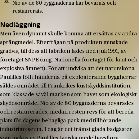
Nio av de 80 byggnaderna har bevarats och
restaurerats.
Nedläggning
Men även dynamit skulle komma att ersättas av andra
sprängmedel. Efterfrågan på produkten minskade
gradvis, till dess att fabriken lades ned i juli 1991, av
företaget SNPE (ung. Nationella företaget för krut och
explosiva ämnen). För att undvika att det natursköna
Paulilles föll i händerna på exploaterande byggherrar
såldes området till Frankrikes kustskyddsinstitution,
som klassade såväl marken som havet som ekologiskt
skyddsområde. Nio av de 80 byggnaderna bevarades
och restaurerades, medan resten revs för att bereda
plats för dagens behagliga park med tillhörande
industrimuseum. I dag är det främst glada badgäster
som lockas av Paulilles typiska medelhavsflora,