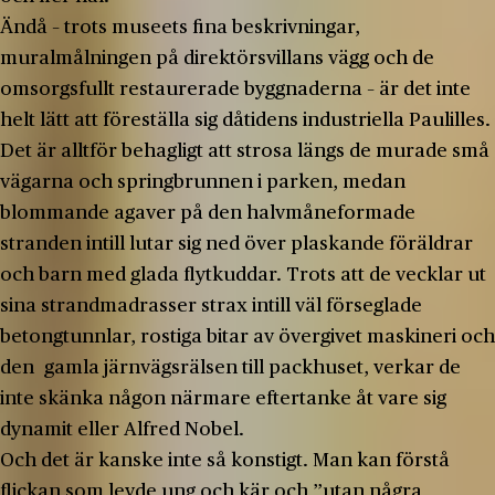
Ändå – trots museets fina beskrivningar,
muralmålningen på direktörsvillans vägg och de
omsorgsfullt restaurerade byggnaderna – är det inte
helt lätt att föreställa sig dåtidens industriella Paulilles.
Det är alltför behagligt att strosa längs de murade små
vägarna och springbrunnen i parken, medan
blommande agaver på den halvmåneformade
stranden intill lutar sig ned över plaskande föräldrar
och barn med glada flytkuddar. Trots att de vecklar ut
sina strandmadrasser strax intill väl förseglade
betongtunnlar, rostiga bitar av övergivet maskineri och
den gamla järnvägsrälsen till packhuset, verkar de
inte skänka någon närmare eftertanke åt vare sig
dynamit eller Alfred Nobel.
Och det är kanske inte så konstigt. Man kan förstå
flickan som levde ung och kär och ”utan några