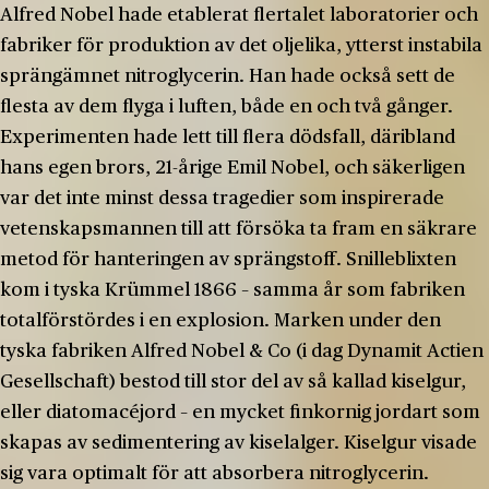
Alfred Nobel hade etablerat flertalet laboratorier och
fabriker för produktion av det oljelika, ytterst instabila
sprängämnet nitroglycerin. Han hade också sett de
flesta av dem flyga i luften, både en och två gånger.
Experimenten hade lett till flera dödsfall, däribland
hans egen brors, 21-årige Emil Nobel, och säkerligen
var det inte minst dessa tragedier som inspirerade
vetenskapsmannen till att försöka ta fram en säkrare
metod för hanteringen av sprängstoff. Snilleblixten
kom i tyska Krümmel 1866 – samma år som fabriken
totalförstördes i en explosion. Marken under den
tyska fabriken Alfred Nobel & Co (i dag Dynamit Actien
Gesellschaft) bestod till stor del av så kallad kiselgur,
eller diatomacéjord – en mycket finkornig jordart som
skapas av sedimentering av kiselalger. Kiselgur visade
sig vara optimalt för att absorbera nitroglycerin.