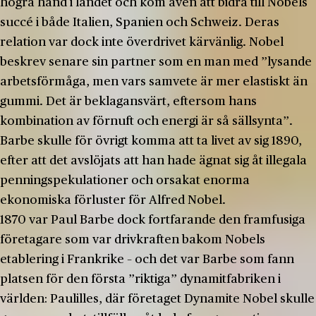
högra hand i landet och kom även att bidra till Nobels
succé i både Italien, Spanien och Schweiz. Deras
relation var dock inte överdrivet kärvänlig. Nobel
beskrev senare sin partner som en man med ”lysande
arbetsförmåga, men vars samvete är mer elastiskt än
gummi. Det är beklagansvärt, eftersom hans
kombination av förnuft och energi är så sällsynta”.
Barbe skulle för övrigt komma att ta livet av sig 1890,
efter att det avslöjats att han hade ägnat sig åt illegala
penningspekulationer och orsakat enorma
ekonomiska förluster för Alfred Nobel.
1870 var Paul Barbe dock fortfarande den framfusiga
företagare som var drivkraften bakom Nobels
etablering i Frankrike – och det var Barbe som fann
platsen för den första ”riktiga” dynamitfabriken i
världen: Paulilles, där företaget Dynamite Nobel skulle