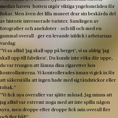
medan havets botten utgör viktiga yngelområden för
fiskar. Men även det lilla museet drar sin beskärda del
av historie intresserade turister. Samlingen av
fotografier och anekdoter – och till och med en
gammal overall – ger en levande inblick i arbetarnas
vardag:
”Vi sa alltid ’jag skall upp på berget’, vi sa aldrig ’jag
skall upp till fabriken’. Du kunde inte röka där uppe,
du var tvungen att lämna dina cigaretter hos
kontrollanterna. Vi kontrollerades innan vi gick in för
att säkerställa att ingen hade med sig tändstickor eller
tobak.”
”Vi fick nya overaller var sjätte månad. Jag minns att
jag alltid var extremt noga med att inte spilla någon
syra, men droppe efter droppe fick min overall fler
och fler hål!”