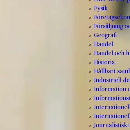
Fysik
Företagseko
Försäljning o
Geografi
Handel
Handel och hå
Historia
Hållbart sam
Industriell de
Information
Informations
Internatione
Internationel
Journalistisk