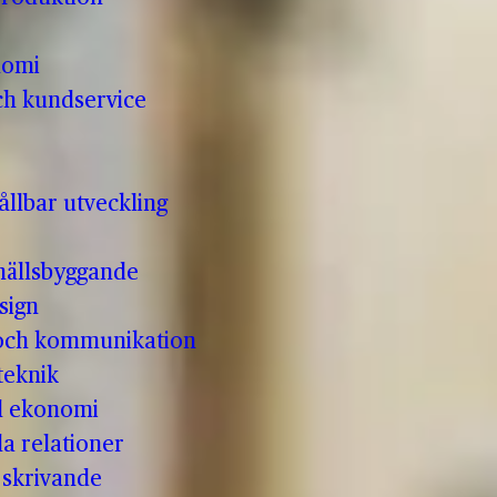
nomi
ch kundservice
llbar utveckling
hällsbyggande
sign
 och kommunikation
teknik
ll ekonomi
la relationer
t skrivande