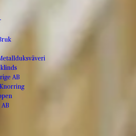
r
Bruk
etallduksväveri
klinds
rige AB
 Knorring
ppen
 AB