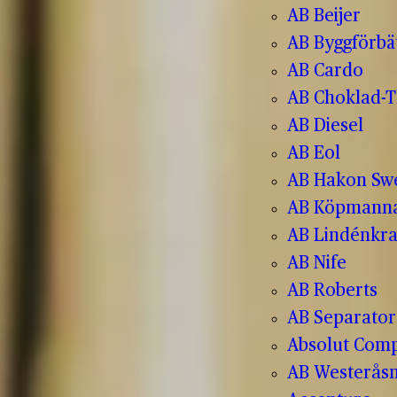
AB Beijer
AB Byggförbä
AB Cardo
AB Choklad-T
AB Diesel
AB Eol
AB Hakon Sw
AB Köpmanna
AB Lindénkr
AB Nife
AB Roberts
AB Separator
Absolut Com
AB Westerås