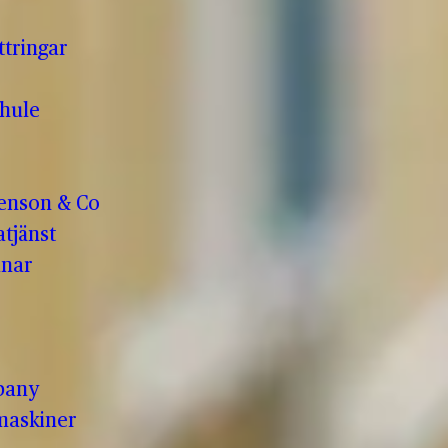
ttringar
hule
enson & Co
tjänst
anar
pany
maskiner