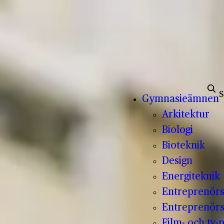
Sök e
Gymnasieämnen
Arkitektur
Biologi
Bioteknik
Design
Energiteknik
Entreprenör
Entreprenörs
Film- och tv-