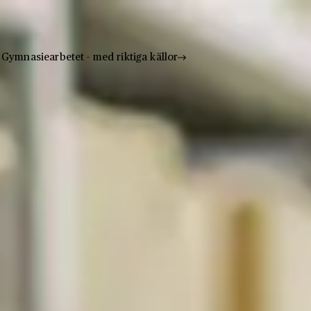
Gymnasiearbetet - med riktiga källor