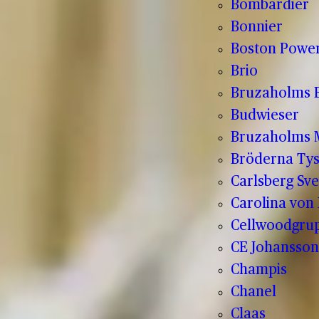
Bombardier
Bonnier
Boston Powe
Brio
Bruzaholms 
Budwieser
Bruzaholms M
Bröderna Tys
Carlsberg Sve
Carolina von
Cellwoodgru
CE Johansson
Champis
Chanel
Claas