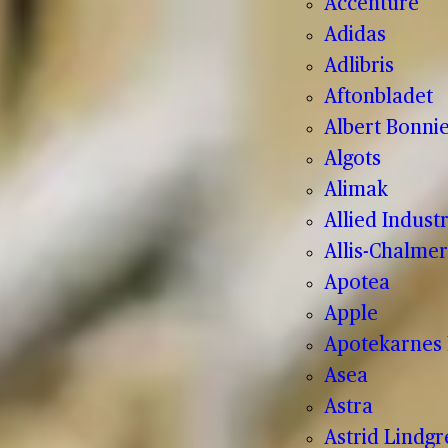
Accenture
Adidas
Adlibris
Aftonbladet
Albert Bonnie
Algots
Alimak
Allied Indust
Allis-Chalmer
Apotea
Apple
Apotekarnes 
Asea
Astra
Astrid Lindg