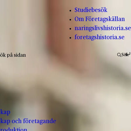
Studiebesök
Om Företagskällan
naringslivshistoria.se
foretagshistoria.se
fter:
Sök
skap
kap och företagande
produktion