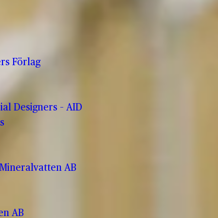
rs Förlag
rial Designers – AID
s
Mineralvatten AB
ren AB