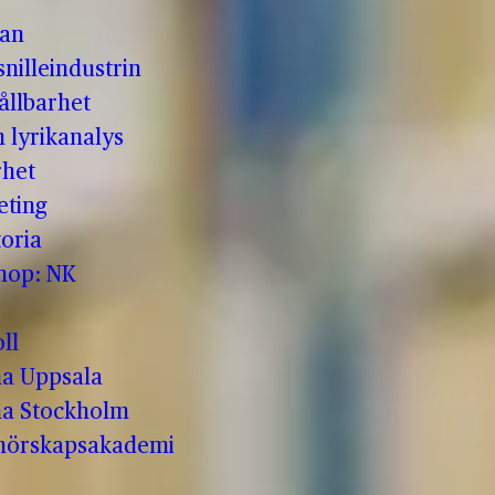
man
nilleindustrin
ållbarhet
h lyrikanalys
rhet
eting
oria
shop: NK
ll
a Uppsala
a Stockholm
enörskapsakademi