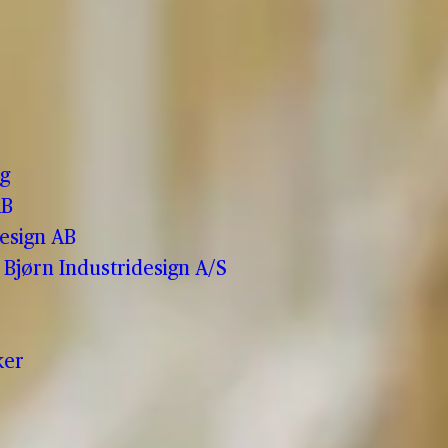
o
g
AB
esign AB
Bjørn Industridesign A/S
ker