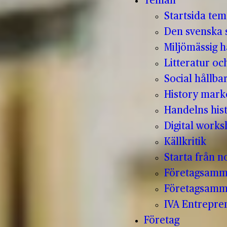
Teman
Startsida te
Den svenska s
Miljömässig h
Litteratur oc
Social hållba
History mark
Handelns hist
Digital work
Källkritik
Starta från no
Företagsamm
Företagsamm
IVA Entrepr
Företag