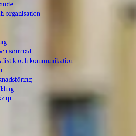
vande
h organisation
ing
och sömnad
nalistik och kommunikation
p
knadsföring
kling
skap