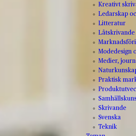
Kreativt skri
Ledarskap oc
Litteratur
Låtskrivande
Marknadsför
Modedesign 
Medier, jour
Naturkunska
Praktisk mar
Produktutvec
Samhällskun
Skrivande
Svenska
Teknik