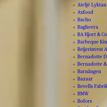
Ateljé Lyktan
Axfood
Bacho
Bagheera
BA Hjort & C
Barbeque Kin
Beijerinvest 
Bernadotte D
Bernadotte & 
Barnängen
Bazaar
Bevells Fabri
BMW
Bofors