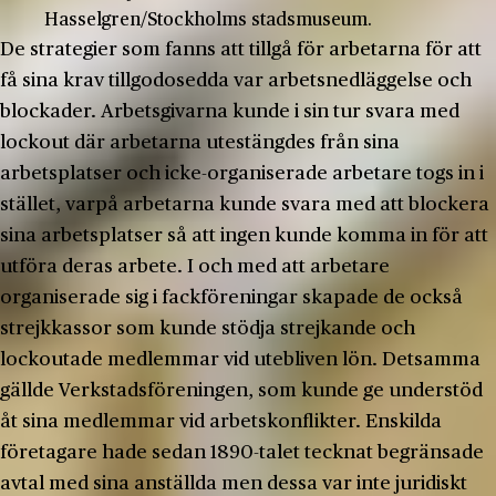
Hasselgren/Stockholms stadsmuseum.
De strategier som fanns att tillgå för arbetarna för att
få sina krav tillgodosedda var arbetsnedläggelse och
blockader. Arbetsgivarna kunde i sin tur svara med
lockout där arbetarna utestängdes från sina
arbetsplatser och icke-organiserade arbetare togs in i
stället, varpå arbetarna kunde svara med att blockera
sina arbetsplatser så att ingen kunde komma in för att
utföra deras arbete. I och med att arbetare
organiserade sig i fackföreningar skapade de också
strejkkassor som kunde stödja strejkande och
lockoutade medlemmar vid utebliven lön. Detsamma
gällde Verkstadsföreningen, som kunde ge understöd
åt sina medlemmar vid arbetskonflikter. Enskilda
företagare hade sedan 1890-talet tecknat begränsade
avtal med sina anställda men dessa var inte juridiskt