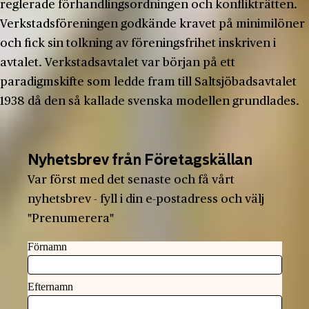
reglerade förhandlingsordningen och konflikträtten.
Verkstadsföreningen godkände kravet på minimilöner
och fick sin tolkning av föreningsfrihet inskriven i
avtalet. Verkstadsavtalet var början på ett
paradigmskifte som ledde fram till Saltsjöbadsavtalet
1938 då den så kallade svenska modellen grundlades.
Nyhetsbrev från Företagskällan
Var först med det senaste och få vårt
nyhetsbrev - fyll i din e-postadress och välj
"Prenumerera"