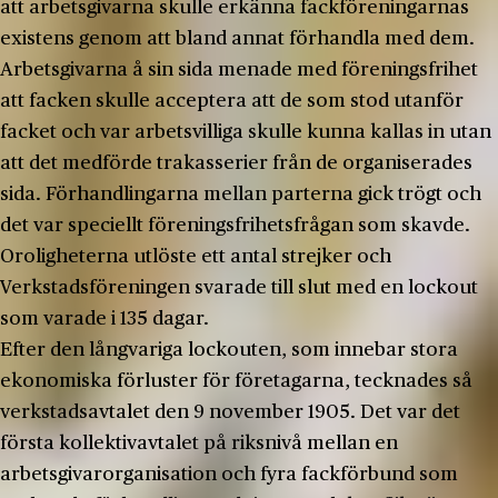
att arbetsgivarna skulle erkänna fackföreningarnas
existens genom att bland annat förhandla med dem.
Arbetsgivarna å sin sida menade med föreningsfrihet
att facken skulle acceptera att de som stod utanför
facket och var arbetsvilliga skulle kunna kallas in utan
att det medförde trakasserier från de organiserades
sida. Förhandlingarna mellan parterna gick trögt och
det var speciellt föreningsfrihetsfrågan som skavde.
Oroligheterna utlöste ett antal strejker och
Verkstadsföreningen svarade till slut med en lockout
som varade i 135 dagar.
Efter den långvariga lockouten, som innebar stora
ekonomiska förluster för företagarna, tecknades så
verkstadsavtalet den 9 november 1905. Det var det
första kollektivavtalet på riksnivå mellan en
arbetsgivarorganisation och fyra fackförbund som