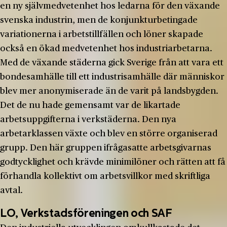
en ny självmedvetenhet hos ledarna för den växande
svenska industrin, men de konjunkturbetingade
variationerna i arbetstillfällen och löner skapade
också en ökad medvetenhet hos industriarbetarna.
Med de växande städerna gick Sverige från att vara ett
bondesamhälle till ett industrisamhälle där människor
blev mer anonymiserade än de varit på landsbygden.
Det de nu hade gemensamt var de likartade
arbetsuppgifterna i verkstäderna. Den nya
arbetarklassen växte och blev en större organiserad
grupp. Den här gruppen ifrågasatte arbetsgivarnas
godtycklighet och krävde minimilöner och rätten att få
förhandla kollektivt om arbetsvillkor med skriftliga
avtal.
LO, Verkstadsföreningen och SAF