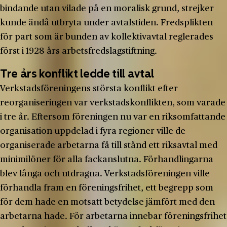
bindande utan vilade på en moralisk grund, strejker
kunde ändå utbryta under avtalstiden. Fredsplikten
för part som är bunden av kollektivavtal reglerades
först i 1928 års arbetsfredslagstiftning.
Tre års konflikt ledde till avtal
Verkstadsföreningens största konflikt efter
reorganiseringen var verkstadskonflikten, som varade
i tre år. Eftersom föreningen nu var en riksomfattande
organisation uppdelad i fyra regioner ville de
organiserade arbetarna få till stånd ett riksavtal med
minimilöner för alla fackanslutna. Förhandlingarna
blev långa och utdragna. Verkstadsföreningen ville
förhandla fram en föreningsfrihet, ett begrepp som
för dem hade en motsatt betydelse jämfört med den
arbetarna hade. För arbetarna innebar föreningsfrihet