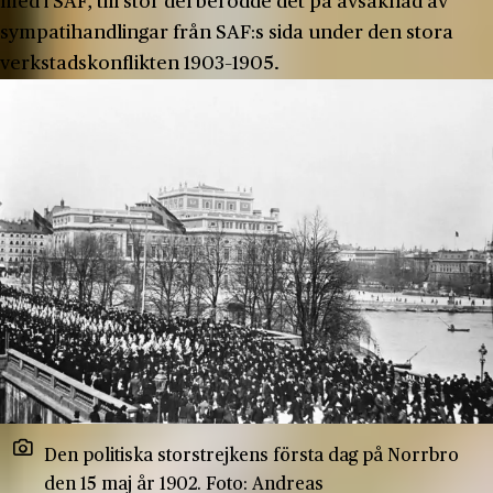
med i SAF, till stor del berodde det på avsaknad av
sympatihandlingar från SAF:s sida under den stora
verkstadskonflikten 1903–1905.
Den politiska storstrejkens första dag på Norrbro
den 15 maj år 1902. Foto: Andreas