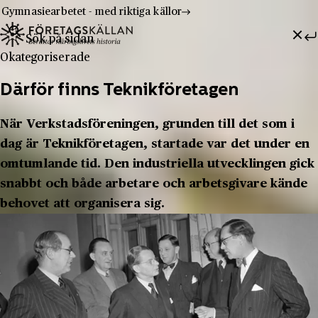
Gymnasiearbetet - med riktiga källor
Sök efter:
Hoppa till innehåll
Till innehåll
Okategoriserade
Därför finns Teknikföretagen
När Verkstadsföreningen, grunden till det som i
dag är Teknikföretagen, startade var det under en
omtumlande tid. Den industriella utvecklingen gick
snabbt och både arbetare och arbetsgivare kände
behovet att organisera sig.