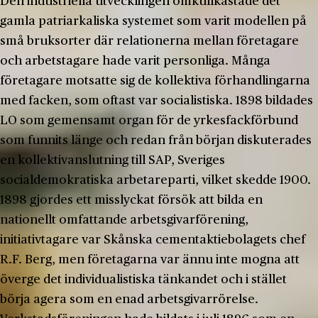
Den industriella utvecklingen omkullkastade det
gamla patriarkaliska systemet som varit modellen på
små bruksorter där relationerna mellan företagare
och arbetstagare hade varit personliga. Många
företagare motsatte sig de kollektiva förhandlingarna
med facken, som oftast var socialistiska. 1898 bildades
LO som gemensamt organ för de yrkesfackförbund
som funnits länge och redan från början diskuterades
en kollektivanslutning till SAP, Sveriges
socialdemokratiska arbetareparti, vilket skedde 1900.
1898 gjordes ett misslyckat försök att bilda en
nationellt omfattande arbetsgivarförening,
initiativtagare var Skånska cementaktiebolagets chef
R.F. Berg, men företagarna var ännu inte mogna att
överge det individualistiska tänkandet och i stället
börja agera som en enad arbetsgivarrörelse.