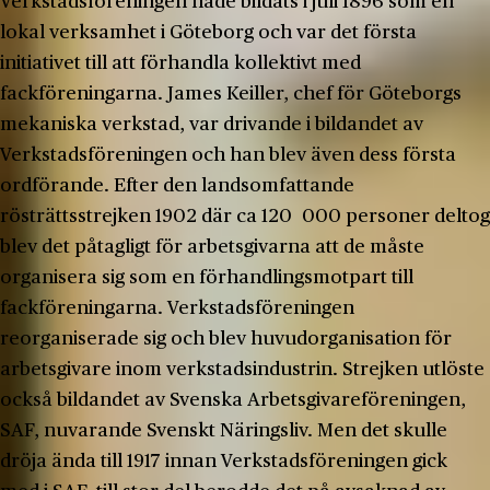
Verkstadsföreningen hade bildats i juli 1896 som en
lokal verksamhet i Göteborg och var det första
initiativet till att förhandla kollektivt med
fackföreningarna. James Keiller, chef för Göteborgs
mekaniska verkstad, var drivande i bildandet av
Verkstadsföreningen och han blev även dess första
ordförande. Efter den landsomfattande
rösträttsstrejken 1902 där ca 120 000 personer deltog
blev det påtagligt för arbetsgivarna att de måste
organisera sig som en förhandlingsmotpart till
fackföreningarna. Verkstadsföreningen
reorganiserade sig och blev huvudorganisation för
arbetsgivare inom verkstadsindustrin. Strejken utlöste
också bildandet av Svenska Arbetsgivareföreningen,
SAF, nuvarande Svenskt Näringsliv. Men det skulle
dröja ända till 1917 innan Verkstadsföreningen gick