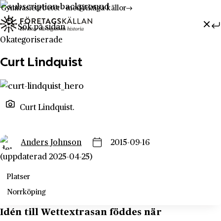
Gymnasiearbetet - med riktiga källor
Sök efter:
Hoppa till innehåll
Till innehåll
Okategoriserade
Curt Lindquist
Curt Lindquist.
Anders Johnson
2015-09-16
(uppdaterad 2025-04-25)
Platser
Norrköping
Idén till Wettextrasan föddes när