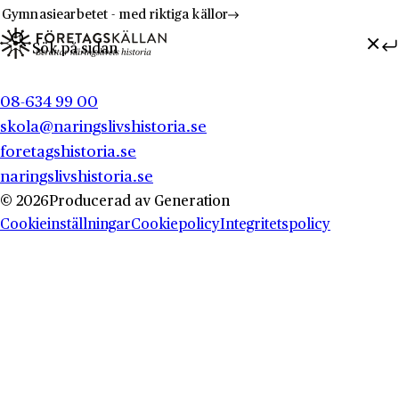
Gymnasiearbetet - med riktiga källor
Sök efter:
Hoppa till innehåll
Till innehåll
08-634 99 00
skola@naringslivshistoria.se
foretagshistoria.se
naringslivshistoria.se
© 2026
Producerad av
Generation
Cookieinställningar
Cookiepolicy
Integritetspolicy