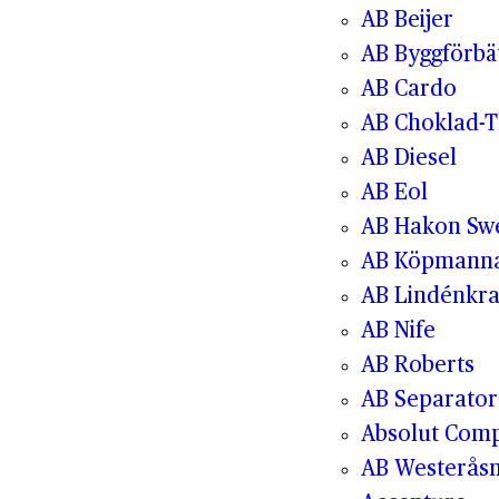
AB Beijer
AB Byggförbä
AB Cardo
AB Choklad-T
AB Diesel
AB Eol
AB Hakon Sw
AB Köpmanna
AB Lindénkr
AB Nife
AB Roberts
AB Separator
Absolut Com
AB Westerås