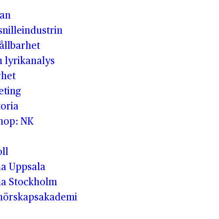
man
nilleindustrin
ållbarhet
h lyrikanalys
rhet
eting
oria
shop: NK
ll
a Uppsala
a Stockholm
enörskapsakademi