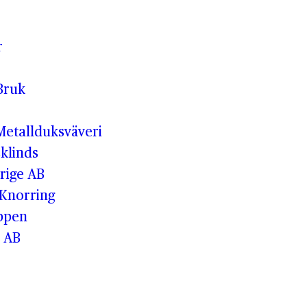
r
Bruk
etallduksväveri
klinds
rige AB
 Knorring
ppen
 AB