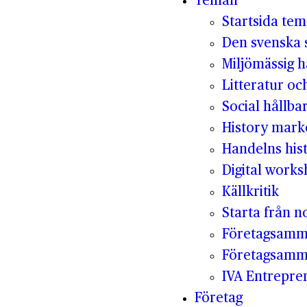
Teman
Startsida te
Den svenska s
Miljömässig h
Litteratur oc
Social hållba
History mark
Handelns hist
Digital work
Källkritik
Starta från no
Företagsamm
Företagsamm
IVA Entrepr
Företag