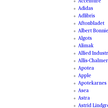
Accenture
Adidas
Adlibris
Aftonbladet
Albert Bonnie
Algots
Alimak
Allied Indust
Allis-Chalmer
Apotea
Apple
Apotekarnes 
Asea
Astra
Astrid Lindg