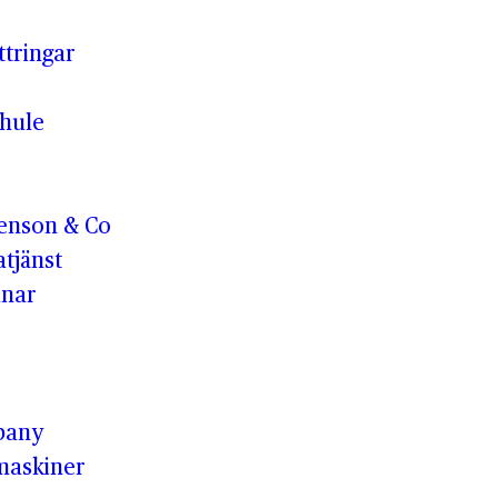
ttringar
hule
enson & Co
tjänst
anar
pany
maskiner