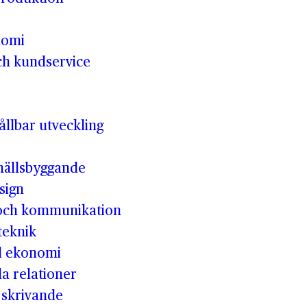
nomi
ch kundservice
llbar utveckling
hällsbyggande
sign
 och kommunikation
teknik
ll ekonomi
la relationer
t skrivande