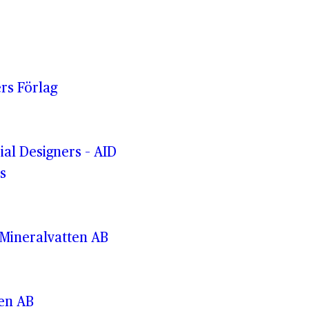
rs Förlag
rial Designers – AID
s
Mineralvatten AB
ren AB