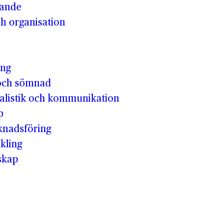
vande
h organisation
ing
och sömnad
nalistik och kommunikation
p
knadsföring
kling
skap