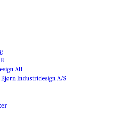
o
g
AB
esign AB
Bjørn Industridesign A/S
ker