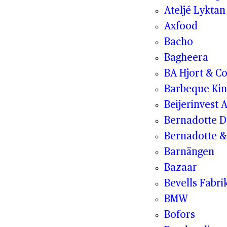
Ateljé Lyktan
Axfood
Bacho
Bagheera
BA Hjort & C
Barbeque Kin
Beijerinvest 
Bernadotte D
Bernadotte & 
Barnängen
Bazaar
Bevells Fabri
BMW
Bofors