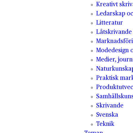
Kreativt skri
Ledarskap oc
Litteratur
Låtskrivande
Marknadsför
Modedesign 
Medier, jour
Naturkunska
Praktisk mar
Produktutvec
Samhällskun
Skrivande
Svenska
Teknik