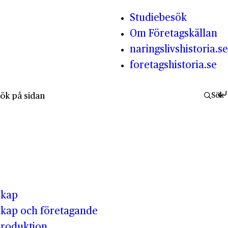
Studiebesök
Om Företagskällan
naringslivshistoria.se
foretagshistoria.se
fter:
Sök
skap
kap och företagande
produktion