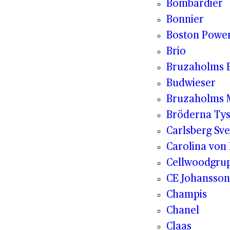
Bombardier
Bonnier
Boston Powe
Brio
Bruzaholms 
Budwieser
Bruzaholms M
Bröderna Tys
Carlsberg Sve
Carolina von
Cellwoodgru
CE Johansson
Champis
Chanel
Claas