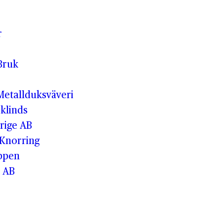
r
Bruk
etallduksväveri
klinds
rige AB
 Knorring
ppen
 AB