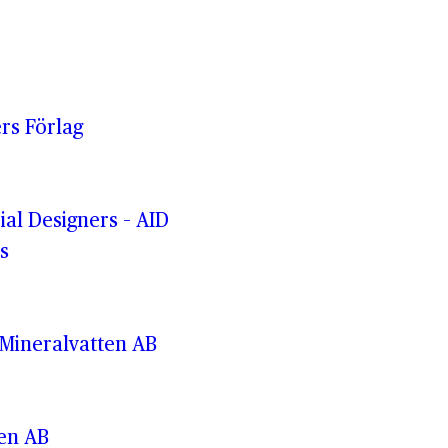
rs Förlag
rial Designers – AID
s
Mineralvatten AB
ren AB