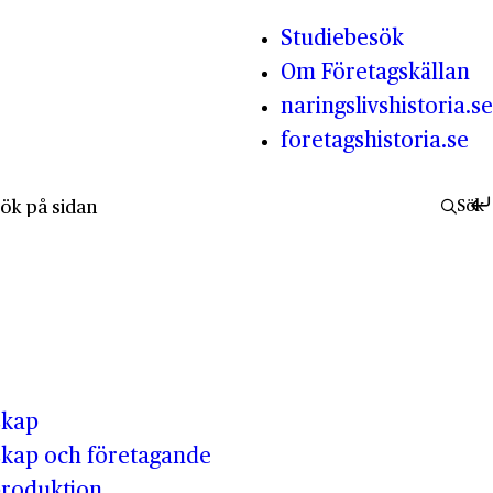
Studiebesök
Om Företagskällan
naringslivshistoria.se
foretagshistoria.se
fter:
Sök
skap
kap och företagande
produktion