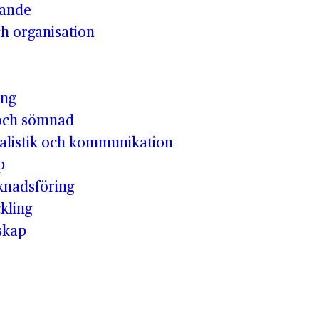
vande
h organisation
ing
och sömnad
nalistik och kommunikation
p
knadsföring
kling
skap