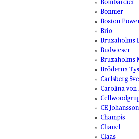
Bombardier
Bonnier
Boston Powe
Brio
Bruzaholms 
Budwieser
Bruzaholms M
Bröderna Tys
Carlsberg Sve
Carolina von
Cellwoodgru
CE Johansson
Champis
Chanel
Claas