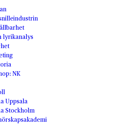
man
nilleindustrin
ållbarhet
h lyrikanalys
rhet
eting
oria
shop: NK
ll
a Uppsala
a Stockholm
enörskapsakademi