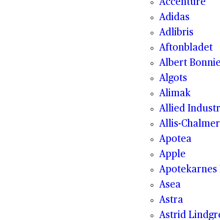
Accenture
Adidas
Adlibris
Aftonbladet
Albert Bonnie
Algots
Alimak
Allied Indust
Allis-Chalmer
Apotea
Apple
Apotekarnes 
Asea
Astra
Astrid Lindg