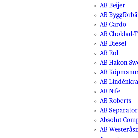
AB Beijer
AB Byggförbä
AB Cardo
AB Choklad-T
AB Diesel
AB Eol
AB Hakon Sw
AB Köpmanna
AB Lindénkr
AB Nife
AB Roberts
AB Separator
Absolut Com
AB Westerås