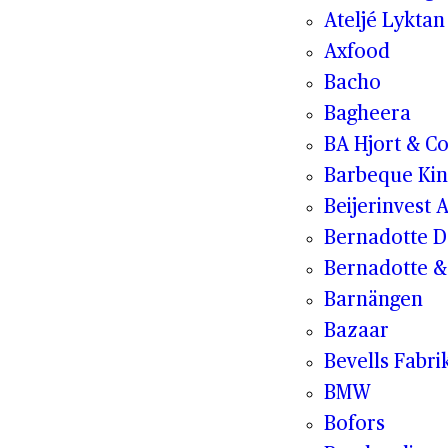
Ateljé Lyktan
Axfood
Bacho
Bagheera
BA Hjort & C
Barbeque Kin
Beijerinvest 
Bernadotte D
Bernadotte & 
Barnängen
Bazaar
Bevells Fabri
BMW
Bofors