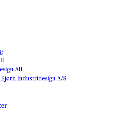
o
g
AB
esign AB
Bjørn Industridesign A/S
ker