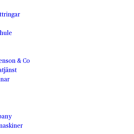
ttringar
hule
enson & Co
tjänst
anar
pany
maskiner