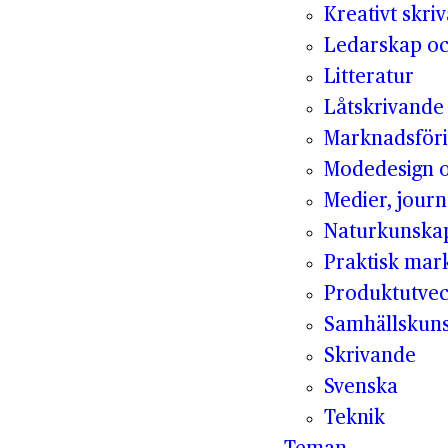
Kreativt skri
Ledarskap oc
Litteratur
Låtskrivande
Marknadsför
Modedesign 
Medier, jour
Naturkunska
Praktisk mar
Produktutvec
Samhällskun
Skrivande
Svenska
Teknik