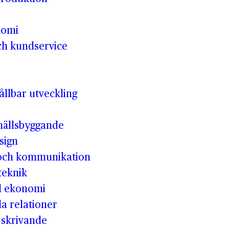
nomi
ch kundservice
llbar utveckling
hällsbyggande
sign
 och kommunikation
teknik
ll ekonomi
la relationer
t skrivande