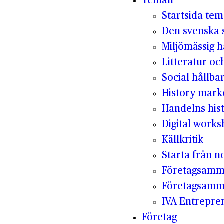
Teman
Startsida te
Den svenska s
Miljömässig h
Litteratur oc
Social hållba
History mark
Handelns hist
Digital work
Källkritik
Starta från no
Företagsamm
Företagsamm
IVA Entrepr
Företag