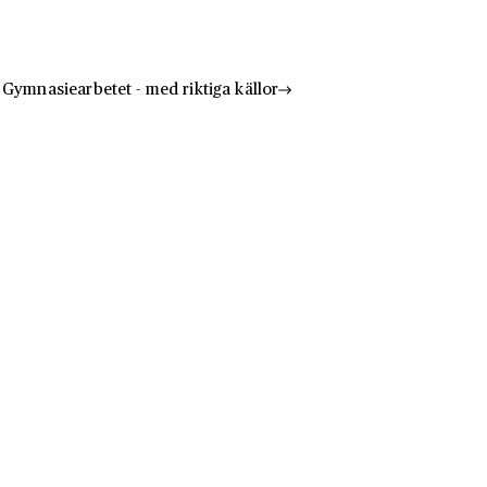
Hoppa till innehåll
Till innehåll
Gymnasiearbetet - med riktiga källor