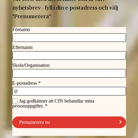
nyhetsbrev - fyll i din e-postadress och välj
"Prenumerera"