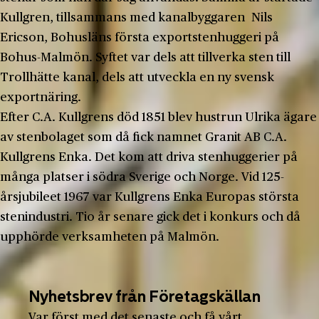
Kullgren, tillsammans med kanalbyggaren Nils
Ericson, Bohusläns första exportstenhuggeri på
Bohus-Malmön. Syftet var dels att tillverka sten till
Trollhätte kanal, dels att utveckla en ny svensk
exportnäring.
Efter C.A. Kullgrens död 1851 blev hustrun Ulrika ägare
av stenbolaget som då fick namnet Granit AB C.A.
Kullgrens Enka. Det kom att driva stenhuggerier på
många platser i södra Sverige och Norge. Vid 125-
årsjubileet 1967 var Kullgrens Enka Europas största
stenindustri. Tio år senare gick det i konkurs och då
upphörde verksamheten på Malmön.
Nyhetsbrev från Företagskällan
Var först med det senaste och få vårt