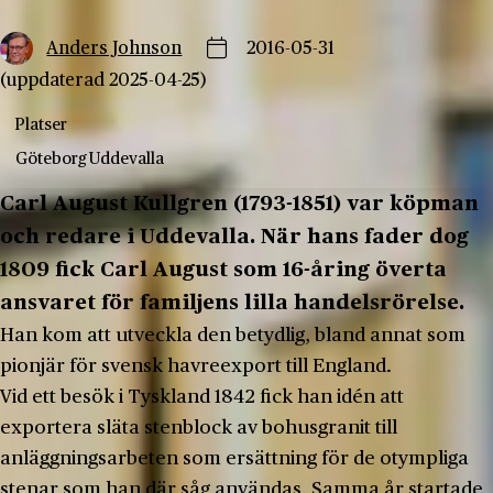
Anders Johnson
2016-05-31
(uppdaterad 2025-04-25)
Platser
Göteborg
Uddevalla
Carl August Kullgren (1793-1851) var köpman
och redare i Uddevalla. När hans fader dog
1809 fick Carl August som 16-åring överta
ansvaret för familjens lilla handelsrörelse.
Han kom att utveckla den betydlig, bland annat som
pionjär för svensk havreexport till England.
Vid ett besök i Tyskland 1842 fick han idén att
exportera släta stenblock av bohusgranit till
anläggningsarbeten som ersättning för de otympliga
stenar som han där såg användas. Samma år startade