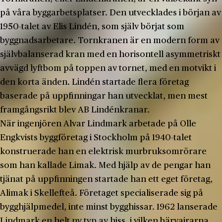
på våra byggarbetsplatser. Den utvecklades i början av
1950-talet av Elis Lindén, som själv börjat som
byggnadsarbetare. Tornkranen är en modern form av
självbalanserad kran med en horisontell asymmetriskt
avvägd lyftbom på toppen av tornet, med en motvikt i
den korta änden. Lindén startade flera företag
baserade på uppfinningar han utvecklat, men mest
framgångsrikt blev AB Lindénkranar.
När ingenjören Alvar Lindmark arbetade på Olle
Engkvists byggföretag i Stockholm på 1940-talet
konstruerade han en elektrisk murbruksomrörare
som han kallade Limak. Med hjälp av de pengar han
tjänat på uppfinningen startade han ett eget företag,
Alimak i Skellefteå. Företaget specialiserade sig på
bygghjälpmedel, inte minst bygghissar. 1962 lanserade
Lindmark en helt ny typ av hiss, i vilken bärvajrarna