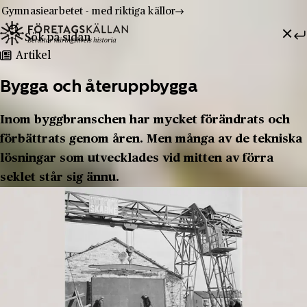
Gymnasiearbetet - med riktiga källor
Sök efter:
Hoppa till innehåll
Till innehåll
Artikel
Bygga och återuppbygga
Inom byggbranschen har mycket förändrats och
förbättrats genom åren. Men många av de tekniska
lösningar som utvecklades vid mitten av förra
seklet står sig ännu.