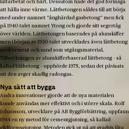
lättarbetat och hårt. Dessutom hade det god förmåga
att hålla inne värme. Lättbetongen såldes till att börja
med under namnet ”ånghärdad gasbetong” men fick
på 1940-talet namnet Ytong och gjorde sitt segertåg
över världen. Lättbetongen baserades på alunskiffer
men i början av 1930-talet utvecklades även lättbetong
med cement och sand som utgångsmaterial.
Tillverkningen av alunskifferbaserad lättbetong – så
kallad blåbetong – upphörde 1975, sedan det påvisats
att den avger skadlig radongas.
Nya sätt att bygga
Andra innovationer gjorde att de nya materialen
kunde användas mer effektivt och i större skala. Rolf
Johansson, utvecklare på AB Byggförbättring, uppfann
1944 en ny metod för cementgjutning, så kallad
glidformsgjutning. Metoden gick ut på att gradvis låta