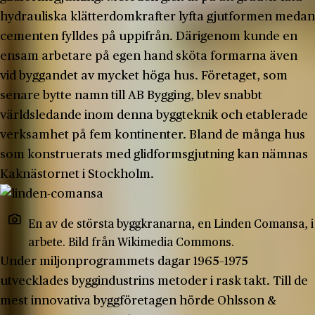
hydrauliska klätterdomkrafter lyfta gjutformen medan
cementen fylldes på uppifrån. Därigenom kunde en
ensam arbetare på egen hand sköta formarna även
vid byggandet av mycket höga hus. Företaget, som
senare bytte namn till AB Bygging, blev snabbt
världsledande inom denna byggteknik och etablerade
verksamhet på fem kontinenter. Bland de många hus
som konstruerats med glidformsgjutning kan nämnas
Kaknästornet i Stockholm.
En av de största byggkranarna, en Linden Comansa, i
arbete. Bild från Wikimedia Commons.
Under miljonprogrammets dagar 1965–1975
utvecklades byggindustrins metoder i rask takt. Till de
mest innovativa byggföretagen hörde Ohlsson &