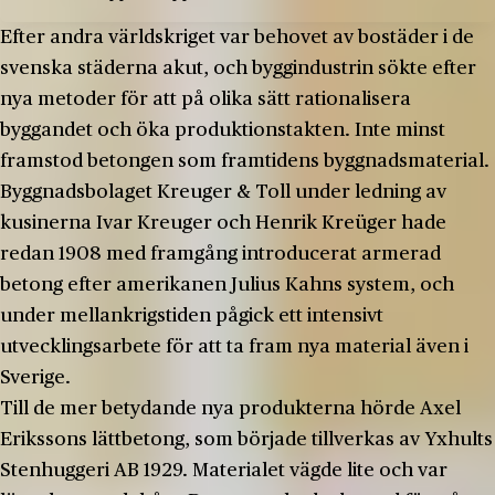
Efter andra världskriget var behovet av bostäder i de
svenska städerna akut, och byggindustrin sökte efter
nya metoder för att på olika sätt rationalisera
byggandet och öka produktionstakten. Inte minst
framstod betongen som framtidens byggnadsmaterial.
Byggnadsbolaget Kreuger & Toll under ledning av
kusinerna Ivar Kreuger och Henrik Kreüger hade
redan 1908 med framgång introducerat armerad
betong efter amerikanen Julius Kahns system, och
under mellankrigstiden pågick ett intensivt
utvecklingsarbete för att ta fram nya material även i
Sverige.
Till de mer betydande nya produkterna hörde Axel
Erikssons lättbetong, som började tillverkas av Yxhults
Stenhuggeri AB 1929. Materialet vägde lite och var