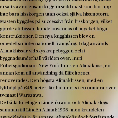
ersatts av en ensam kuggförsedd mast som bar upp
inte bara hisskorgen utan också själva hissmotorn.
Masten byggdes på successivt från hisskorgen, vilket
gjorde att hissen kunde användas till mycket höga
konstruktioner. Den nya kugghissen blev en
omedelbar internationell framgång. I dag används
Alimakhissar vid skyskrapebyggen och i
byggnadsunderhåll världen över. Inuti
Frihetsgudinnan i New York finns en Alimakhiss, en
annan kom till användning då Eiffeltornet
renoverades. Den högsta Alimakhissen, med en
lyfthöjd på 645 meter, lär ha funnits i en numera riven
tv-mast i Warszawa.
De båda företagen Lindénkranar och Alimak slogs
samman till Lindén-Alimak 1968, men krandelen
avvecklades 15 år senare. Alimak är dock fortfarande