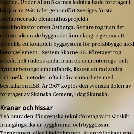
Skarne. Under Allan Skarnes ledning hade företaget i
början av 1950-talet genomfört Sveriges första
prefabricerade elementhusprojekt i
Stockholmsförorten Östberga. Senare tog man det
industrialiserade byggandet ännu längre genom att
utveckla ett komplett byggsystem för prefabbygge med
betongelement – System Skarne 66. Företaget tog
också, helt i tidens anda, fram en demonterings- och
flyttbar betongelementfabrik, liksom en rad andra
rationella metoder, ofta i nära samarbete med
beställaren HSB. År 1967 köptes den svenska delen av
företaget av Skånska Cement, i dag Skanska.
Kranar och hissar
Två områden där svenska teknikföretag varit särskilt
framgångsrika är byggkranar och bygghissar.
Tornkranen, eller Lindénkranen, är en välbekant syn