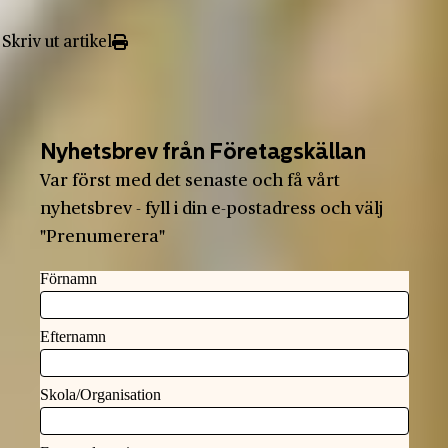
Skriv ut artikel
Nyhetsbrev från Företagskällan
Var först med det senaste och få vårt
nyhetsbrev - fyll i din e-postadress och välj
"Prenumerera"