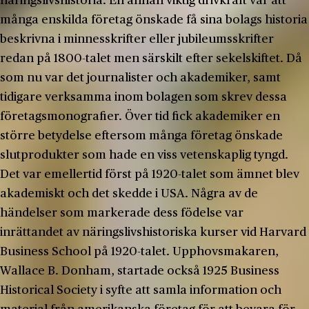
näringslivshistoria. En annan viktig drivkraft var att
många enskilda företag önskade få sina bolags historia
beskrivna i minnesskrifter eller jubileumsskrifter
redan på 1800-talet men särskilt efter sekelskiftet. Då
som nu var det journalister och akademiker, samt
tidigare verksamma inom bolagen som skrev dessa
företagsmonografier. Över tid fick akademiker en
större betydelse eftersom många företag önskade
slutprodukter som hade en viss vetenskaplig tyngd.
Det var emellertid först på 1920-talet som ämnet blev
akademiskt och det skedde i USA. Några av de
händelser som markerade dess födelse var
inrättandet av näringslivshistoriska kurser vid Harvard
Business School på 1920-talet. Upphovsmakaren,
Wallace B. Donham, startade också 1925 Business
Historical Society i syfte att samla information och