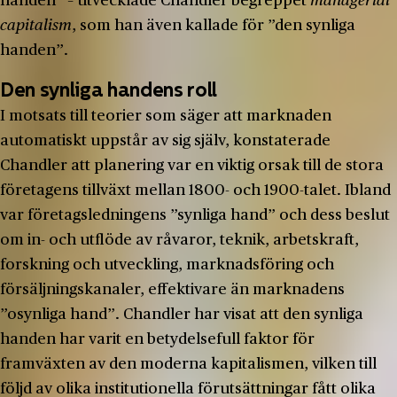
handen” – utvecklade Chandler begreppet
managerial
capitalism
, som han även kallade för ”den synliga
handen”.
Den synliga handens roll
I motsats till teorier som säger att marknaden
automatiskt uppstår av sig själv, konstaterade
Chandler att planering var en viktig orsak till de stora
företagens tillväxt mellan 1800- och 1900-talet. Ibland
var företagsledningens ”synliga hand” och dess beslut
om in- och utflöde av råvaror, teknik, arbetskraft,
forskning och utveckling, marknadsföring och
försäljningskanaler, effektivare än marknadens
”osynliga hand”. Chandler har visat att den synliga
handen har varit en betydelsefull faktor för
framväxten av den moderna kapitalismen, vilken till
följd av olika institutionella förutsättningar fått olika