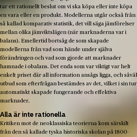
tar ett rationellt beslut om vi ska köpa eller inte köpa
en vara eller en produkt. Modellerna utgår också från
så kallad komparativ statistik, det vill säga jämförelser
mellan olika jämviktslägen (när marknaderna var i
balans). Emellertid bortsåg de som skapade
modellerna från vad som hände under själva
förändringen och vad som gjorde att marknader
hamnade i obalans. Det enda som var viktigt var helt
enkelt priset där all information ansågs ligga, och såväl
utbud som efterfrågan bestämdes av det, vilket i sin tur
automatiskt skapade fungerande och effektiva
marknader.
Alla är inte rationella
Kritiken mot de neoklassiska teorierna kom särskilt
från den så kallade tyska historiska skolan på 1800-