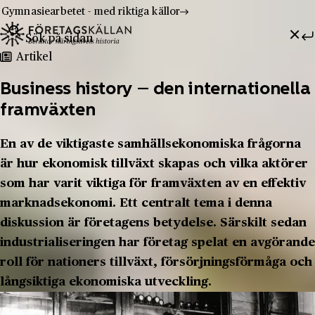
Gymnasiearbetet - med riktiga källor
Sök efter:
Hoppa till innehåll
Till innehåll
Artikel
Business history – den internationella
framväxten
En av de viktigaste samhällsekonomiska frågorna
är hur ekonomisk tillväxt skapas och vilka aktörer
som har varit viktiga för framväxten av en effektiv
marknadsekonomi. Ett centralt tema i denna
diskussion är företagens betydelse. Särskilt sedan
industrialiseringen har företag spelat en avgörande
roll för nationers tillväxt, försörjningsförmåga och
långsiktiga ekonomiska utveckling.