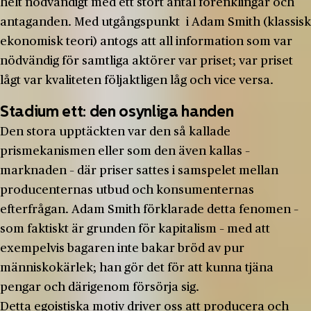
helt nödvändigt med ett stort antal förenklingar och
antaganden. Med utgångspunkt i Adam Smith (klassisk
ekonomisk teori) antogs att all information som var
nödvändig för samtliga aktörer var priset; var priset
lågt var kvaliteten följaktligen låg och vice versa.
Stadium ett: den osynliga handen
Den stora upptäckten var den så kallade
prismekanismen eller som den även kallas –
marknaden – där priser sattes i samspelet mellan
producenternas utbud och konsumenternas
efterfrågan. Adam Smith förklarade detta fenomen –
som faktiskt är grunden för kapitalism – med att
exempelvis bagaren inte bakar bröd av pur
människokärlek; han gör det för att kunna tjäna
pengar och därigenom försörja sig.
Detta egoistiska motiv driver oss att producera och