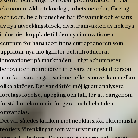
aktörer och därigenom ökar produktiviteten i hela
ekonomin. Äldre teknologi, arbetsmetoder, företag
och t.o.m. hela branscher har försvunnit och ersatts
av nya utvecklingsblock, d.v.s. framväxten av helt nya
industrier kopplade till den nya innovationen. I
centrum för hans teori finns entreprenören som
uppfattar nya möjligheter och introducerar
innovationer på marknaden. Enligt Schumpeter
behövde entreprenören inte vara en enskild person
utan kan vara organisationer eller samverkan mellan
olika aktörer. Det var därför möjligt att analysera
företags födelse, uppgång och fall, för att därigenom
förstå hur ekonomin fungerar och hela tiden
omvandlas.
Det var således kritiken mot neoklassiska ekonomiska
teoriers förenklingar som var ursprunget till