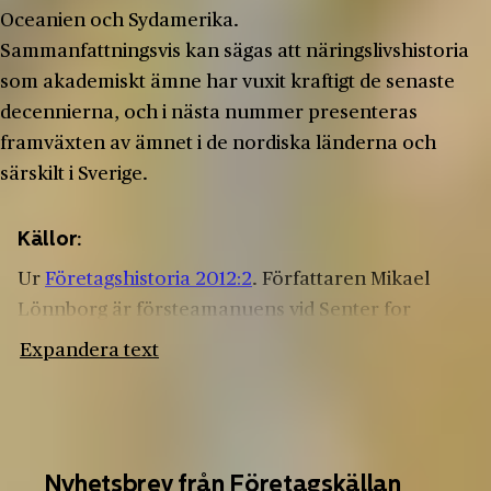
Oceanien och Sydamerika.
Sammanfattningsvis kan sägas att näringslivshistoria
som akademiskt ämne har vuxit kraftigt de senaste
decennierna, och i nästa nummer presenteras
framväxten av ämnet i de nordiska länderna och
särskilt i Sverige.
Källor:
Ur
Företagshistoria 2012:2
. Författaren Mikael
Lönnborg är försteamanuens vid Senter for
næringslivshistorie, Institutt for innovasjon og
Expandera text
økonomisk organisering, BI Handelshøyskolen i
Oslo och docent vid Institutionen för ekonomi och
företagande, Södertörns högskola. paulina
rytkönen är lektor vid Institutionen för
Nyhetsbrev från Företagskällan