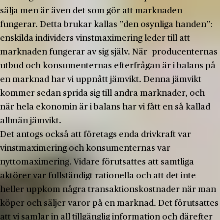
sälja men är även det som gör att marknaden
fungerar. Detta brukar kallas ”den osynliga handen”:
enskilda individers vinstmaximering leder till att
marknaden fungerar av sig själv. När producenternas
utbud och konsumenternas efterfrågan är i balans på
en marknad har vi uppnått jämvikt. Denna jämvikt
kommer sedan sprida sig till andra marknader, och
när hela ekonomin är i balans har vi fått en så kallad
allmän jämvikt.
Det antogs också att företags enda drivkraft var
vinstmaximering och konsumenternas var
nyttomaximering. Vidare förutsattes att samtliga
aktörer var fullständigt rationella och att det inte
heller uppkom några transaktionskostnader när man
köper och säljer varor på en marknad. Det förutsattes
att vi samlar in all tillgänglig information och därefter