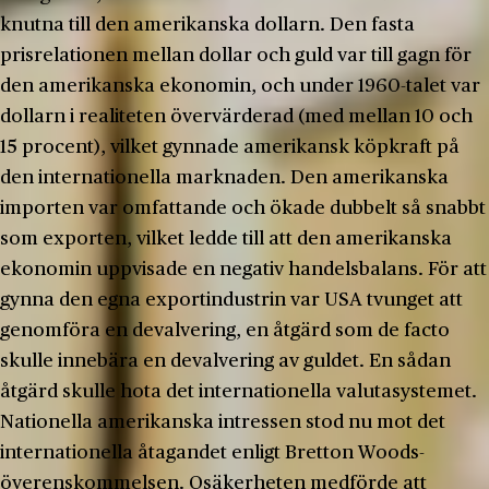
knutna till den amerikanska dollarn. Den fasta
prisrelationen mellan dollar och guld var till gagn för
den amerikanska ekonomin, och under 1960-talet var
dollarn i realiteten övervärderad (med mellan 10 och
15 procent), vilket gynnade amerikansk köpkraft på
den internationella marknaden. Den amerikanska
importen var omfattande och ökade dubbelt så snabbt
som exporten, vilket ledde till att den amerikanska
ekonomin uppvisade en negativ handelsbalans. För att
gynna den egna exportindustrin var USA tvunget att
genomföra en devalvering, en åtgärd som de facto
skulle innebära en devalvering av guldet. En sådan
åtgärd skulle hota det internationella valutasystemet.
Nationella amerikanska intressen stod nu mot det
internationella åtagandet enligt Bretton Woods-
överenskommelsen. Osäkerheten medförde att