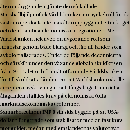
återuppbyggnaden. Jämte den så kallade
Marshallhjälpenfick Världsbanken en nyckelroll för de
västeuropeiska ländernas återuppbyggnad efter kriget
och den framtida ekonomiska integrationen. Men
Världsbanken fick även en avgörande roll som
finansiär genom både bidrag och lån till länder som
avkolonialiserades. Under de följande decennierna
och särskilt under den växande globala skuldkrisen
från 1970-talet och framåt utformade Världsbanken
lån till skuldsatta länder. För att Världsbanken skulle
acceptera avskrivningar och långsiktiga finansiella
åtaganden ställdes krav på ekonomiska (ofta
marknadsekonomiska) reformer.
Samarbetet inom IMF å sin sida byggde på att USA-
dollarn fungerade som stabilisator med en fast kurs
mot guldet, medan medlemsländernas valutor var