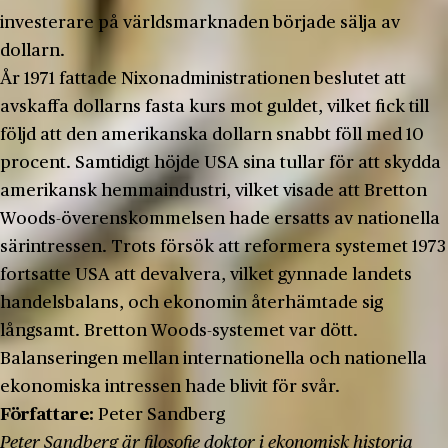
investerare på världsmarknaden började sälja av
dollarn.
År 1971 fattade Nixonadministrationen beslutet att
avskaffa dollarns fasta kurs mot guldet, vilket fick till
följd att den amerikanska dollarn snabbt föll med 10
procent. Samtidigt höjde USA sina tullar för att skydda
amerikansk hemmaindustri, vilket visade att Bretton
Woods-överenskommelsen hade ersatts av nationella
särintressen. Trots försök att reformera systemet 1973
fortsatte USA att devalvera, vilket gynnade landets
handelsbalans, och ekonomin återhämtade sig
långsamt. Bretton Woods-systemet var dött.
Balanseringen mellan internationella och nationella
ekonomiska intressen hade blivit för svår.
Författare:
Peter Sandberg
Peter Sandberg är filosofie doktor i ekonomisk historia