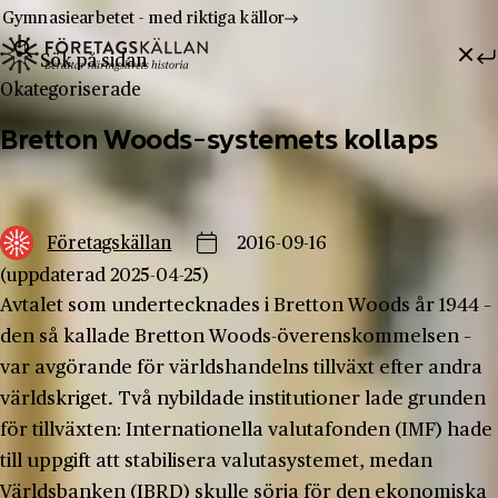
Gymnasiearbetet - med riktiga källor
Sök efter:
Hoppa till innehåll
Till innehåll
Okategoriserade
Bretton Woods-systemets kollaps
Företagskällan
2016-09-16
(uppdaterad 2025-04-25)
Avtalet som undertecknades i Bretton Woods år 1944 –
den så kallade Bretton Woods-överenskommelsen –
var avgörande för världshandelns tillväxt efter andra
världskriget. Två nybildade institutioner lade grunden
för tillväxten: Internationella valutafonden (IMF) hade
till uppgift att stabilisera valutasystemet, medan
Världsbanken (IBRD) skulle sörja för den ekonomiska