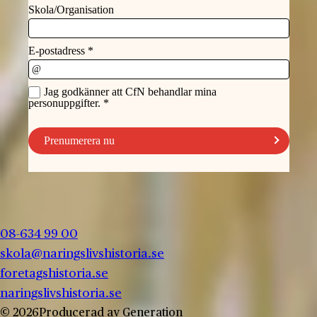
08-634 99 00
skola@naringslivshistoria.se
foretagshistoria.se
naringslivshistoria.se
© 2026
Producerad av
Generation