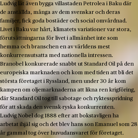
Ludvig lät även bygga villastaden Petrolea i Baku där
de anställda, många av dem svenskar och deras
familjer, fick goda bostäder och social omvårdnad.
Livet i Baku var hårt, klimatets variationer var stora,
förutsättningarna för livet i allmänhet inte som
hemma och branschen en av världens mest
konkurrensutsatta med nationella intressen.
Branobel konkurerade snabbt ut Standard Oil på den
europeiska marknaden och kom med tiden att bli det
största företaget i Ryssland, men under 30 år kom
kampen om oljemarknaderna att likna ren krigföring,
där Standard Oil tog till sabotage och ryktesspridning
för att skada den svensk-ryska konkurrenten.
Ludvig Nobel dog 1888 efter att bokstavligen ha
arbetat ihjäl sig och det blev hans son Emanuel som 28
år gammal tog över huvudansvaret för företaget.