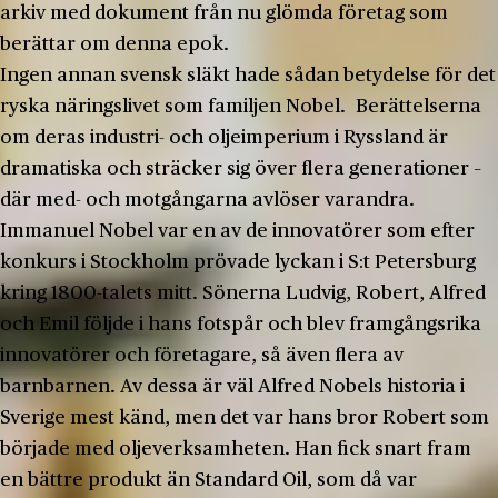
arkiv med dokument från nu glömda företag som
berättar om denna epok.
Ingen annan svensk släkt hade sådan betydelse för det
ryska näringslivet som familjen Nobel. Berättelserna
om deras industri- och oljeimperium i Ryssland är
dramatiska och sträcker sig över flera generationer –
där med- och motgångarna avlöser varandra.
Immanuel Nobel var en av de innovatörer som efter
konkurs i Stockholm prövade lyckan i S:t Petersburg
kring 1800-talets mitt. Sönerna Ludvig, Robert, Alfred
och Emil följde i hans fotspår och blev framgångsrika
innovatörer och företagare, så även flera av
barnbarnen. Av dessa är väl Alfred Nobels historia i
Sverige mest känd, men det var hans bror Robert som
började med oljeverksamheten. Han fick snart fram
en bättre produkt än Standard Oil, som då var