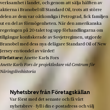
verksamhet i landet, och genom att sälja hälften av
aktierna i Branobel till Standard Oil, trots att större
delen av dem var oåtkomliga i Petrograd, fick familjen
ut en del av förmögenheten. När den amerikanska
regeringen på 20-talet tog upp förhandlingarna om
tillgångar konfiskerade av Sovjetregimen, utgjorde
Branobel med dess nya delägare Standard Oil of New
Jersey en tiondel av värdet!
Författare:
Anette Karls Fors
Anette Karls Fors är projektledare vid Centrum för
Näringslivshistoria
Nyhetsbrev från Företagskällan
Var först med det senaste och få vårt
nyhetsbrev - fyll i din e-postadress och välj