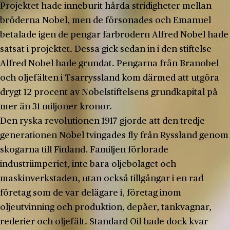
Projektet hade inneburit hårda stridigheter mellan
bröderna Nobel, men de försonades och Emanuel
betalade igen de pengar farbrodern Alfred Nobel hade
satsat i projektet. Dessa gick sedan in i den stiftelse
Alfred Nobel hade grundat. Pengarna från Branobel
och oljefälten i Tsarryssland kom därmed att utgöra
drygt 12 procent av Nobelstiftelsens grundkapital på
mer än 31 miljoner kronor.
Den ryska revolutionen 1917 gjorde att den tredje
generationen Nobel tvingades fly från Ryssland genom
skogarna till Finland. Familjen förlorade
industriimperiet, inte bara oljebolaget och
maskinverkstaden, utan också tillgångar i en rad
företag som de var delägare i, företag inom
oljeutvinning och produktion, depåer, tankvagnar,
rederier och oljefält. Standard Oil hade dock kvar