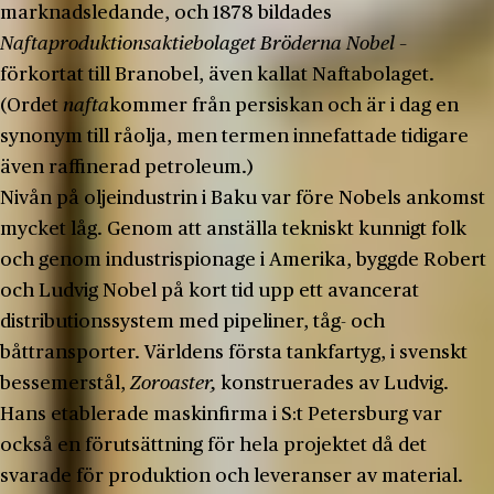
marknadsledande, och 1878 bildades
Naftaproduktionsaktiebolaget Bröderna Nobel
–
förkortat till Branobel, även kallat Naftabolaget.
(Ordet
nafta
kommer från persiskan och är i dag en
synonym till råolja, men termen innefattade tidigare
även raffinerad petroleum.)
Nivån på oljeindustrin i Baku var före Nobels ankomst
mycket låg. Genom att anställa tekniskt kunnigt folk
och genom industrispionage i Amerika, byggde Robert
och Ludvig Nobel på kort tid upp ett avancerat
distributionssystem med pipeliner, tåg- och
båttransporter. Världens första tankfartyg, i svenskt
bessemerstål,
Zoroaster,
konstruerades av Ludvig.
Hans etablerade maskinfirma i S:t Petersburg var
också en förutsättning för hela projektet då det
svarade för produktion och leveranser av material.