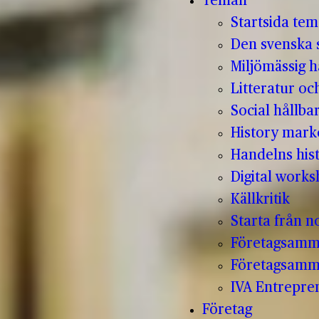
Teman
Startsida te
Den svenska s
Miljömässig h
Litteratur oc
Social hållba
History mark
Handelns hist
Digital work
Källkritik
Starta från no
Företagsamm
Företagsamm
IVA Entrepr
Företag