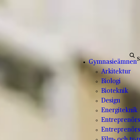
Sök e
Gymnasieämnen
Arkitektur
Biologi
Bioteknik
Design
Energiteknik
Entreprenör
Entreprenörs
Film- och tv-