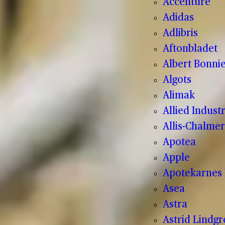
Accenture
Adidas
Adlibris
Aftonbladet
Albert Bonnie
Algots
Alimak
Allied Indust
Allis-Chalmer
Apotea
Apple
Apotekarnes 
Asea
Astra
Astrid Lindg