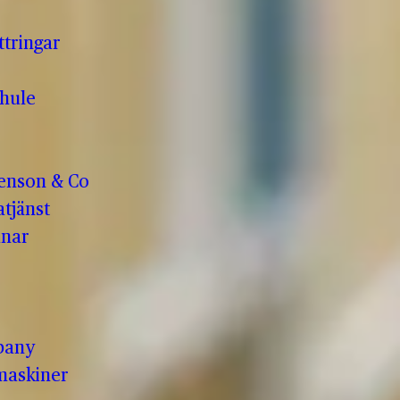
ttringar
hule
enson & Co
tjänst
anar
pany
maskiner