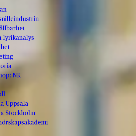
man
nilleindustrin
ållbarhet
h lyrikanalys
rhet
eting
oria
shop: NK
ll
a Uppsala
a Stockholm
enörskapsakademi