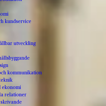
nomi
ch kundservice
llbar utveckling
hällsbyggande
sign
 och kommunikation
teknik
ll ekonomi
la relationer
t skrivande