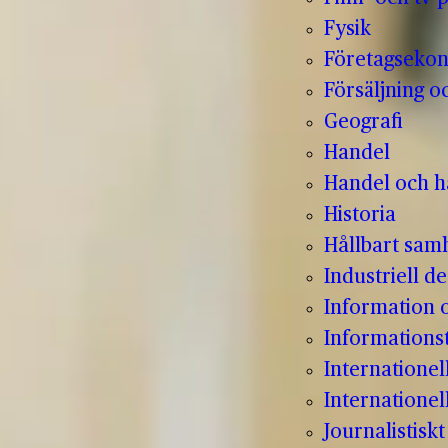
Fysik
Företagseko
Försäljning o
Geografi
Handel
Handel och hå
Historia
Hållbart sam
Industriell de
Information
Informations
Internatione
Internationel
Journalistisk