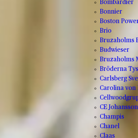
Bombardier
Bonnier
Boston Powe
Brio
Bruzaholms 
Budwieser
Bruzaholms M
Bröderna Tys
Carlsberg Sve
Carolina von
Cellwoodgru
CE Johansson
Champis
Chanel
Claas