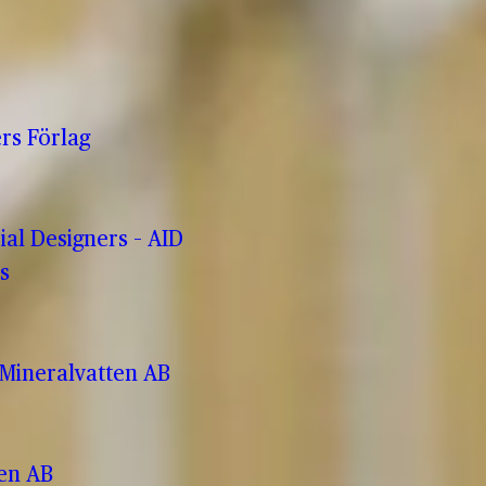
rs Förlag
rial Designers – AID
s
Mineralvatten AB
ren AB