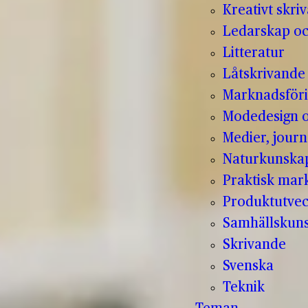
Kreativt skri
Ledarskap oc
Litteratur
Låtskrivande
Marknadsför
Modedesign 
Medier, jour
Naturkunska
Praktisk mar
Produktutvec
Samhällskun
Skrivande
Svenska
Teknik