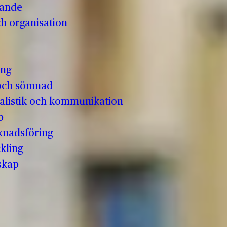
vande
h organisation
ing
och sömnad
nalistik och kommunikation
p
knadsföring
kling
skap