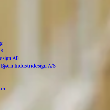
o
g
AB
esign AB
Bjørn Industridesign A/S
ker