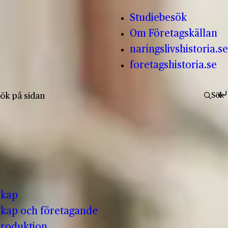
Studiebesök
Om Företagskällan
naringslivshistoria.se
foretagshistoria.se
fter:
Sök
skap
kap och företagande
produktion