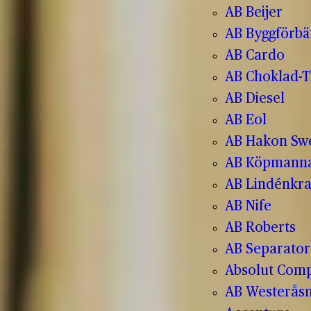
AB Beijer
AB Byggförbä
AB Cardo
AB Choklad-T
AB Diesel
AB Eol
AB Hakon Sw
AB Köpmanna
AB Lindénkr
AB Nife
AB Roberts
AB Separator
Absolut Com
AB Westerås