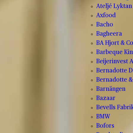
Ateljé Lyktan
Axfood
Bacho
Bagheera
BA Hjort & C
Barbeque Kin
Beijerinvest 
Bernadotte D
Bernadotte & 
Barnängen
Bazaar
Bevells Fabri
BMW
Bofors