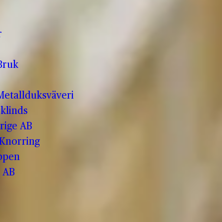
r
Bruk
etallduksväveri
klinds
rige AB
 Knorring
ppen
 AB