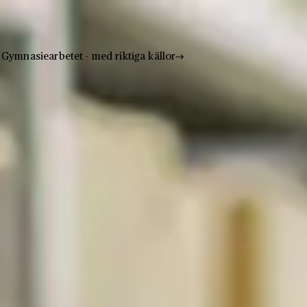
Gymnasiearbetet - med riktiga källor