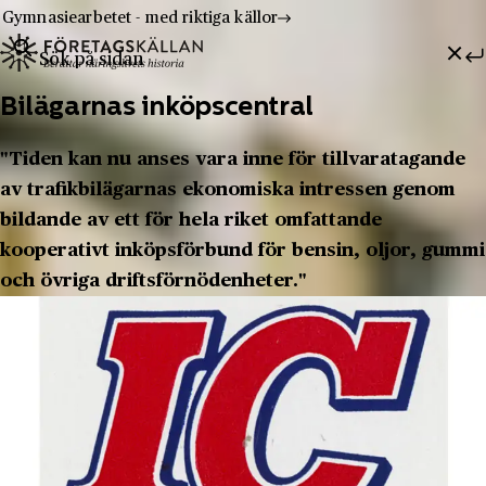
Gymnasiearbetet - med riktiga källor
Sök efter:
Hoppa till innehåll
Till innehåll
Bilägarnas inköpscentral
"Tiden kan nu anses vara inne för tillvaratagande
av trafikbilägarnas ekonomiska intressen genom
bildande av ett för hela riket omfattande
kooperativt inköpsförbund för bensin, oljor, gummi
och övriga driftsförnödenheter."