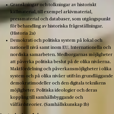
Granskningar och tolkningar av historiskt
källmaterial, till exempel arkivmaterial,
pressmaterial och databaser, som utgångspunkt
för behandling av historiska frågeställningar.
(Historia 2a)
Demokrati och politiska system på lokal och
nationell nivå samt inom EU. Internationella och
nordiska samarbeten. Medborgarnas möjligheter
att påverka politiska beslut på de olika nivåerna.
Maktfördelning och påverkansmöjligheter i olika
system och på olika nivåer utifrån grundläggande
demokratimodeller och den digitala teknikens
möjligheter. Politiska ideologier och deras
koppling till samhällsbyggande och
välfärdsteorier. (Samhällskunskap 1b)