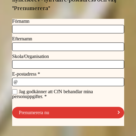
nyhetsbrev - fyll i din e-postadress och välj
"Prenumerera"