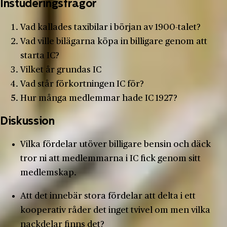
Instuderingsfrågor
Vad kallades taxibilar i början av 1900-talet?
Vad ville bilägarna köpa in billigare genom att
starta IC?
Vilket år grundas IC
Vad står förkortningen IC för?
Hur många medlemmar hade IC 1927?
Diskussion
Vilka fördelar utöver billigare bensin och däck
tror ni att medlemmarna i IC fick genom sitt
medlemskap.
Att det innebär stora fördelar att delta i ett
kooperativ råder det inget tvivel om men vilka
nackdelar finns det?