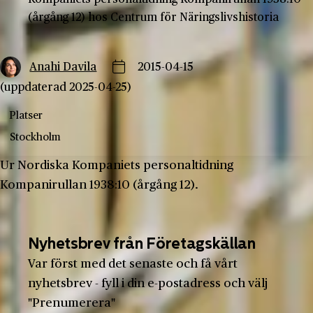
(årgång 12) hos Centrum för Näringslivshistoria
Anahi Davila
2015-04-15
(uppdaterad 2025-04-25)
Platser
Stockholm
Ur Nordiska Kompaniets personaltidning
Kompanirullan 1938:10 (årgång 12).
Nyhetsbrev från Företagskällan
Var först med det senaste och få vårt
nyhetsbrev - fyll i din e-postadress och välj
"Prenumerera"