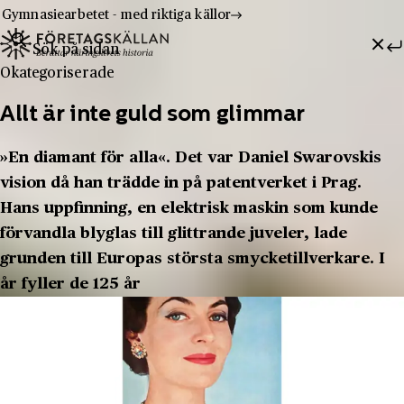
Gymnasiearbetet - med riktiga källor
Sök efter:
Hoppa till innehåll
Till innehåll
Okategoriserade
Allt är inte guld som glimmar
»En diamant för alla«. Det var Daniel Swarovskis
vision då han trädde in på patentverket i Prag.
Hans uppfinning, en elektrisk maskin som kunde
förvandla blyglas till glittrande juveler, lade
grunden till Europas största smycketillverkare. I
år fyller de 125 år