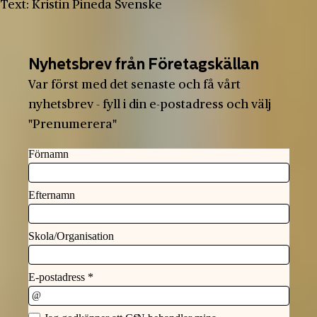
Text: Kristin Pineda Svenske
Nyhetsbrev från Företagskällan
Var först med det senaste och få vårt
nyhetsbrev - fyll i din e-postadress och välj
"Prenumerera"