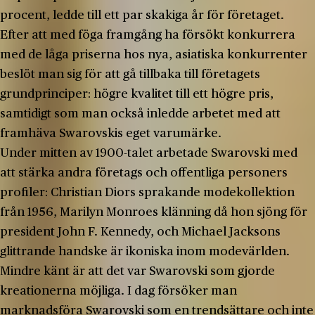
procent, ledde till ett par skakiga år för företaget.
Efter att med föga framgång ha försökt konkurrera
med de låga priserna hos nya, asiatiska konkurrenter
beslöt man sig för att gå tillbaka till företagets
grundprinciper: högre kvalitet till ett högre pris,
samtidigt som man också inledde arbetet med att
framhäva Swarovskis eget varumärke.
Under mitten av 1900-talet arbetade Swarovski med
att stärka andra företags och offentliga personers
profiler: Christian Diors sprakande modekollektion
från 1956, Marilyn Monroes klänning då hon sjöng för
president John F. Kennedy, och Michael Jacksons
glittrande handske är ikoniska inom modevärlden.
Mindre känt är att det var Swarovski som gjorde
kreationerna möjliga. I dag försöker man
marknadsföra Swarovski som en trendsättare och inte