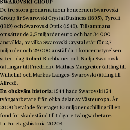
SWAROVSKI GROUP
De tre stora grenarna inom koncernen Swarovski
Group är Swarovski Crystal Business (1895), Tyrolit
(1919) och Swarovski Optik (1949). Tillsammans
omsätter de 3,5 miljarder euro och har 34 000
anställda, av vilka Swarovski Crystal står för 2,7
miljarder och 29 000 anställda. I koncernstyrelsen
sitter i dag Robert Buchbauer och Nadja Swarovski
(ättlingar till Friedrich), Mathias Margreiter (ättling till
Wilhelm) och Markus Langes- Swarovski (ättling till
Alfred).
En obekväm historia
: 1944 hade Swarovski 124
tvångsarbetare från olika delar av Västeuropa. År
2000 betalade företaget 10 miljoner schilling till en
fond för skadestånd till tidigare tvångsarbetare.
Ur Företagshistoria 2020:1