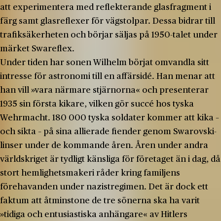
att experimentera med reflekterande glasfragment i
färg samt glasreflexer för vägstolpar. Dessa bidrar till
trafiksäkerheten och börjar säljas på 1950-talet under
märket Swareflex.
Under tiden har sonen Wilhelm börjat omvandla sitt
intresse för astronomi till en affärsidé. Han menar att
han vill »vara närmare stjärnorna« och presenterar
1935 sin första kikare, vilken gör succé hos tyska
Wehrmacht. 180 000 tyska soldater kommer att kika –
och sikta – på sina allierade fiender genom Swarovski-
linser under de kommande åren. Åren under andra
världskriget är tydligt känsliga för företaget än i dag, då
stort hemlighetsmakeri råder kring familjens
förehavanden under nazistregimen. Det är dock ett
faktum att åtminstone de tre sönerna ska ha varit
»tidiga och entusiastiska anhängare« av Hitlers