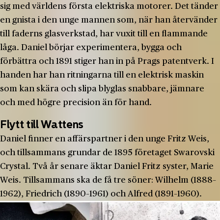
sig med världens första elektriska motorer. Det tänder
en gnista i den unge mannen som, när han återvänder
till faderns glasverkstad, har vuxit till en flammande
låga. Daniel börjar experimentera, bygga och
förbättra och 1891 stiger han in på Prags patentverk. I
handen har han ritningarna till en elektrisk maskin
som kan skära och slipa blyglas snabbare, jämnare
och med högre precision än för hand.
Flytt till Wattens
Daniel finner en affärspartner i den unge Fritz Weis,
och tillsammans grundar de 1895 företaget Swarovski
Crystal. Två år senare äktar Daniel Fritz syster, Marie
Weis. Tillsammans ska de få tre söner: Wilhelm (1888–
1962), Friedrich (1890–1961) och Alfred (1891–1960).