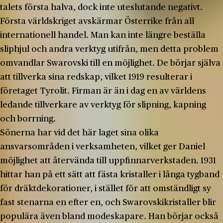
talets första halva, dock inte uteslutande negativt.
Första världskriget avskärmar Österrike från all
internationell handel. Man kan inte längre beställa
sliphjul och andra verktyg utifrån, men detta problem
omvandlar Swarovski till en möjlighet. De börjar själva
att tillverka sina redskap, vilket 1919 resulterar i
företaget Tyrolit. Firman är än i dag en av världens
ledande tillverkare av verktyg för slipning, kapning
och borrning.
Sönerna har vid det här laget sina olika
ansvarsområden i verksamheten, vilket ger Daniel
möjlighet att återvända till uppfinnarverkstaden. 1931
hittar han på ett sätt att fästa kristaller i långa tygband
för dräktdekorationer, i stället för att omständligt sy
fast stenarna en efter en, och Swarovskikristaller blir
populära även bland modeskapare. Han börjar också