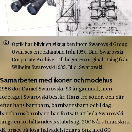
Optik har blivit ett viktigt ben inom Swarovski Group.
Ovan ses en reklambild från 1956. Bild: Swarovski
Corporate Archive. Till höger en originalritning från
Wilhelm Swarovski 1935. Bild: Swarovski.
Samarbeten med ikoner och modehus
1956 dör Daniel Swarovski, 93 år gammal, men
företaget Swarovski består. Hans tre söner, och där
efter hans barnbarn, barnbarnsbarn och i dag
barnbarns barnbarn har fortsatt att leda Swarovski
längs en förhållandevis stabil stig. 2008 års finanskris,
då priset på lösa halvädelstenar sjönk med 60