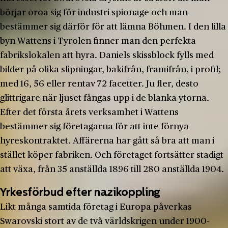
börjar oroa sig för industri spionage och man
bestämmer sig därför för att lämna Böhmen. I den lilla
byn Wattens i Tyrolen finner man den perfekta
fabrikslokalen att hyra. Daniels skissblock fylls med
bilder på olika slipningar, bakifrån, framifrån, i profil;
med 16, 56 eller rentav 72 facetter. Ju fler, desto
glittrigare när ljuset fångas upp i de blanka ytorna.
Efter det första årets verksamhet i Wattens
bestämmer sig företagarna för att inte förnya
hyreskontraktet. Affärerna har gått så bra att man i
stället köper fabriken. Och företaget fortsätter stadigt
att växa, från 35 anställda 1896 till 280 anställda 1904.
Yrkesförbud efter nazikoppling
Likt många samtida företag i Europa påverkas
Swarovski stort av de två världskrigen under 1900-