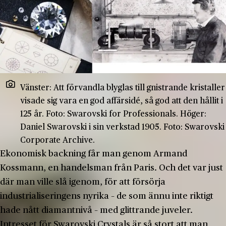
Vänster: Att förvandla blyglas till gnistrande kristaller
visade sig vara en god affärsidé, så god att den hållit i
125 år. Foto: Swarovski for Professionals. Höger:
Daniel Swarovski i sin verkstad 1905. Foto: Swarovski
Corporate Archive.
Ekonomisk backning får man genom Armand
Kossmann, en handelsman från Paris. Och det var just
där man ville slå igenom, för att försörja
industrialiseringens nyrika – de som ännu inte riktigt
hade nått diamantnivå – med glittrande juveler.
Intresset för Swarovski Crystals är så stort att man