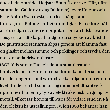
dock hela området i kejsardömet Österrike. Här, nära
samhället Gablonz (i dag Jablonec) lever Helene och
Fritz Anton Swarovski, som likt många andra
företagare i Böhmen arbetar med glas. Bruksföremål
är storsäljarna, men en populär – om än tidskrävande
– bisyssla är att skapa handgjorda smycken av kristall.
De gnistrande stenarna slipas genom att klämma fast
en glasbit mellan tumme och pekfinger och trycka den
mot en pedaldriven slipsten.
1862 föds sonen Daniel i denna stimulerande
hantverksmiljö. Hans intresse för olika material och
hur de reagerar med varandra ska följa honom genom
livet. Under sin tid som lärling inom metallhantverk
uppfinner han en ny typ av elektrokemisk färgning av
metall, vilket tar honom till Paris för vidare studier. På
den elektriska utställningen i Wien 1883 bekantar han